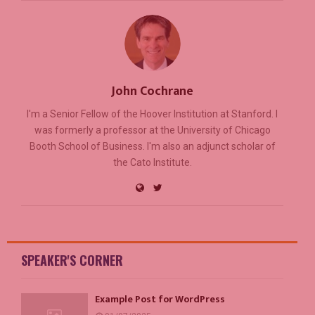
John Cochrane
I'm a Senior Fellow of the Hoover Institution at Stanford. I
was formerly a professor at the University of Chicago
Booth School of Business. I'm also an adjunct scholar of
the Cato Institute.
SPEAKER'S CORNER
Example Post for WordPress