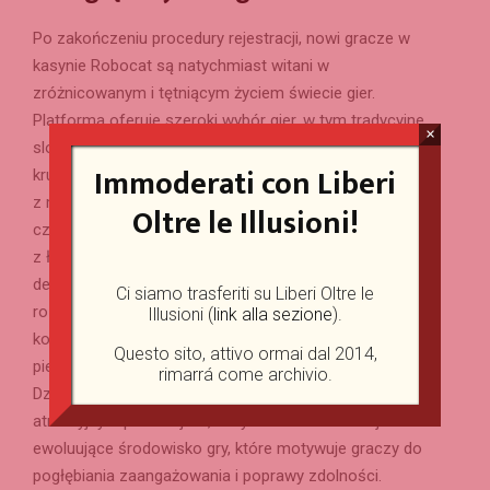
Po zakończeniu procedury rejestracji, nowi gracze w
kasynie Robocat są natychmiast witani w
zróżnicowanym i tętniącym życiem świecie gier.
Platforma oferuje szeroki wybór gier, w tym tradycyjne
×
sloty, wciągające automaty wideo, gry stołowe i gry z
Immoderati con Liberi
krupierem na żywo. Każda kategoria została stworzona
z myślą o zróżnicowanych preferencjach graczy, dzięki
Oltre le Illusioni!
czemu każdy znajdzie coś dla siebie. Nowi gracze mogą
z łatwością zapoznać się z bezpłatnymi wersjami
demonstracyjnymi, co pozwala im opanować zasady
Ci siamo trasferiti su Liberi Oltre le
rozgrywki bez ryzyka finansowego. Gdy już poczują się
Illusioni (
link alla sezione
).
komfortowo, gracze mogą przejść do gier na prawdziwe
Questo sito, attivo ormai dal 2014,
pieniądze, gdzie emocje i potencjalne nagrody rosną.
rimarrá come archivio.
Dzięki częstym aktualizacjom, świeżym tytułom i
atrakcyjnym promocjom, kasyno Robocat oferuje stale
ewoluujące środowisko gry, które motywuje graczy do
pogłębiania zaangażowania i poprawy zdolności.