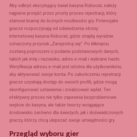
Aby odkryć ekscytujący świat kasyna Robocat, należy
najpierw przejść przez prosty proces rejestracji, który
stanowi bramę do licznych możliwości gry. Potencjalni
gracze rozpoczynają od odwiedzenia strony
internetowej kasyna Robocat, gdzie znajdą wyraźnie
oznaczony przycisk „Zarejestruj się”. Po kliknięciu
zostaną poproszeni o podanie podstawowych danych,
takich jak imię i nazwisko, adres e-mail i wybrane hasło.
Weryfikacja adresu e-mail jest istotna dla użytkowników,
aby aktywować swoje konta. Po zakończeniu rejestracji
gracze uzyskają dostęp do swoich profili, gdzie mogą
skonfigurować ustawienia i zrealizować wpłat. Ten
efektywny proces nie tylko zapewnia bezproblemowe
wejście do kasyna, ale także tworzy wciągające
środowisko zarówno dla świeżych, jak i doświadczonych
graczy, którzy chcą ulepszać swoje umiejętności gry.
Przegląd wyboru gier