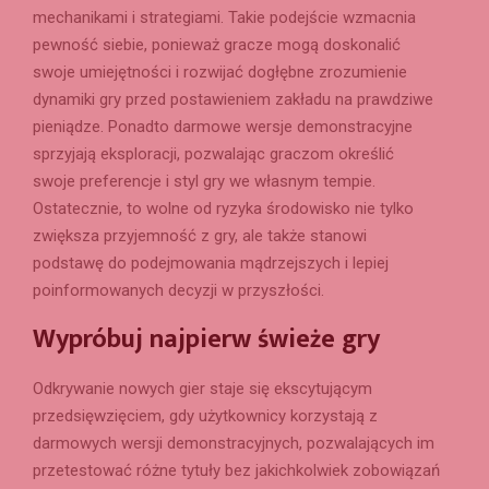
mechanikami i strategiami. Takie podejście wzmacnia
pewność siebie, ponieważ gracze mogą doskonalić
swoje umiejętności i rozwijać dogłębne zrozumienie
dynamiki gry przed postawieniem zakładu na prawdziwe
pieniądze. Ponadto darmowe wersje demonstracyjne
sprzyjają eksploracji, pozwalając graczom określić
swoje preferencje i styl gry we własnym tempie.
Ostatecznie, to wolne od ryzyka środowisko nie tylko
zwiększa przyjemność z gry, ale także stanowi
podstawę do podejmowania mądrzejszych i lepiej
poinformowanych decyzji w przyszłości.
Wypróbuj najpierw świeże gry
Odkrywanie nowych gier staje się ekscytującym
przedsięwzięciem, gdy użytkownicy korzystają z
darmowych wersji demonstracyjnych, pozwalających im
przetestować różne tytuły bez jakichkolwiek zobowiązań