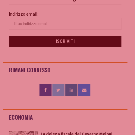
Indirizzo email:
RIMANI CONNESSO
ECONOMIA
La delega fiscale del Governo Meloni