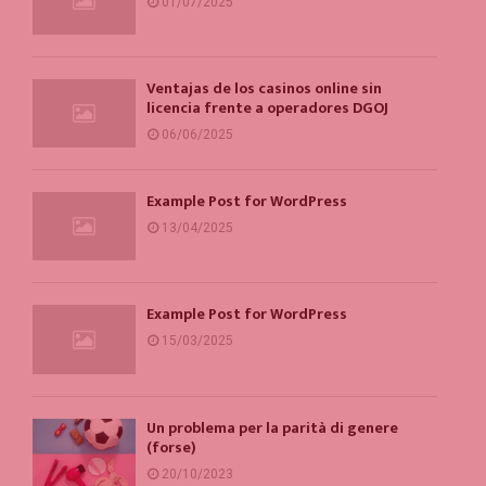
01/07/2025
Ventajas de los casinos online sin
licencia frente a operadores DGOJ
06/06/2025
Example Post for WordPress
13/04/2025
Example Post for WordPress
15/03/2025
Un problema per la parità di genere
(forse)
20/10/2023