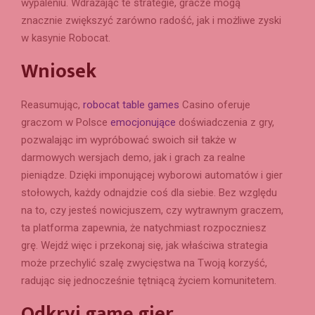
wypaleniu. Wdrażając te strategie, gracze mogą
znacznie zwiększyć zarówno radość, jak i możliwe zyski
w kasynie Robocat.
Wniosek
Reasumując,
robocat table games
Casino oferuje
graczom w Polsce
emocjonujące
doświadczenia z gry,
pozwalając im wypróbować swoich sił także w
darmowych wersjach demo, jak i grach za realne
pieniądze. Dzięki imponującej wyborowi automatów i gier
stołowych, każdy odnajdzie coś dla siebie. Bez względu
na to, czy jesteś nowicjuszem, czy wytrawnym graczem,
ta platforma zapewnia, że natychmiast rozpoczniesz
grę. Wejdź więc i przekonaj się, jak właściwa strategia
może przechylić szalę zwycięstwa na Twoją korzyść,
radując się jednocześnie tętniącą życiem komunitetem.
Odkryj gamę gier