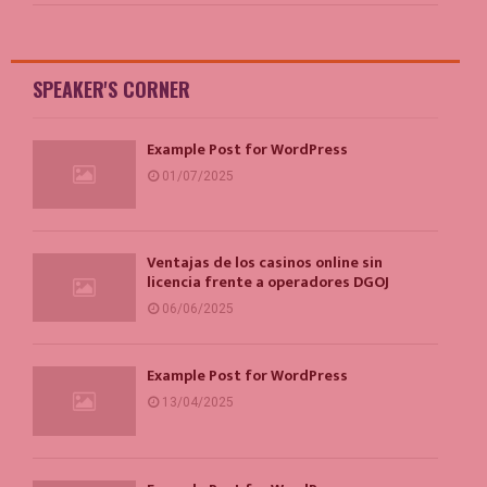
SPEAKER'S CORNER
Example Post for WordPress
01/07/2025
Ventajas de los casinos online sin
licencia frente a operadores DGOJ
06/06/2025
Example Post for WordPress
13/04/2025