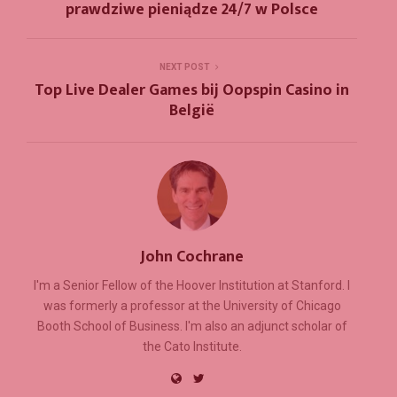
prawdziwe pieniądze 24/7 w Polsce
NEXT POST
Top Live Dealer Games bij Oopspin Casino in
België
John Cochrane
I'm a Senior Fellow of the Hoover Institution at Stanford. I
was formerly a professor at the University of Chicago
Booth School of Business. I'm also an adjunct scholar of
the Cato Institute.