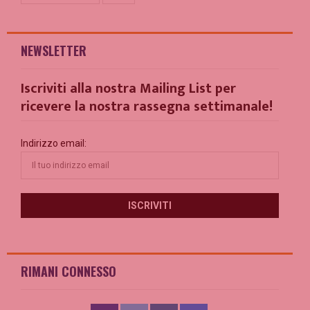
NEWSLETTER
Iscriviti alla nostra Mailing List per
ricevere la nostra rassegna settimanale!
Indirizzo email:
RIMANI CONNESSO