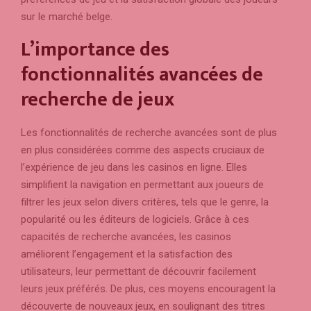
sur le marché belge.
L’importance des
fonctionnalités avancées de
recherche de jeux
Les fonctionnalités de recherche avancées sont de plus
en plus considérées comme des aspects cruciaux de
l’expérience de jeu dans les casinos en ligne. Elles
simplifient la navigation en permettant aux joueurs de
filtrer les jeux selon divers critères, tels que le genre, la
popularité ou les éditeurs de logiciels. Grâce à ces
capacités de recherche avancées, les casinos
améliorent l’engagement et la satisfaction des
utilisateurs, leur permettant de découvrir facilement
leurs jeux préférés. De plus, ces moyens encouragent la
découverte de nouveaux jeux, en soulignant des titres