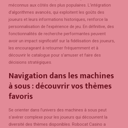
méconnus aux côtés des plus populaires. L’intégration
d’algorithmes avancés, qui exploitent les goûts des
joueurs et leurs informations historiques, renforce la
personnalisation de l’expérience de jeu. En définitive, des
fonctionnalités de recherche performantes peuvent
avoir un impact significatif sur la fidélisation des joueurs,
les encourageant à retourner fréquemment et à
découvrir le catalogue pour s’amuser et faire des
décisions stratégiques.
Navigation dans les machines
à sous : découvrir vos thèmes
favoris
Se orienter dans l’univers des machines à sous peut
s’avérer complexe pour les joueurs qui découvrent la
diversité des thèmes disponibles. Robocat Casino a