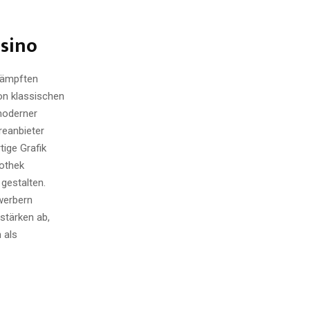
sino
kämpften
von klassischen
 moderner
reanbieter
tige Grafik
iothek
gestalten.
ewerbern
stärken ab,
 als