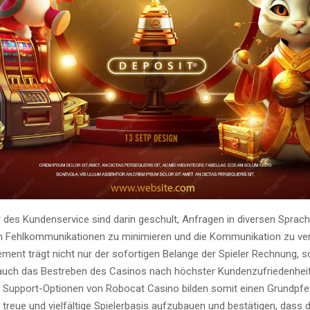
r des Kundenservice sind darin geschult, Anfragen in diversen Sprac
m Fehlkommunikationen zu minimieren und die Kommunikation zu ve
ment trägt nicht nur der sofortigen Belange der Spieler Rechnung, 
 auch das Bestreben des Casinos nach höchster Kundenzufriedenheit
n Support-Optionen von Robocat Casino bilden somit einen Grundpfei
e treue und vielfältige Spielerbasis aufzubauen und bestätigen, dass d