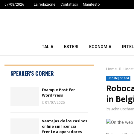
07/08/2026
La redazione
Contattaci
Manifesto
ITALIA
ESTERI
ECONOMIA
INTEL
Home
Uncat
SPEAKER'S CORNER
Uncategorized
Roboca
Example Post for
WordPress
in Belg
01/07/2025
by
John Cochra
Ventajas de los casinos
online sin licencia
frente a operadores