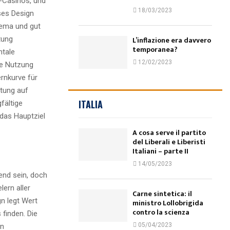
e-Casinos, und
18/03/2023
ses Design
hema und gut
tung
L’inflazione era davvero
temporanea?
ntale
12/02/2023
ie Nutzung
rnkurve für
stung auf
ITALIA
fältige
 das Hauptziel
A cosa serve il partito
del Liberali e Liberisti
Italiani – parte II
14/05/2023
end sein, doch
lern aller
Carne sintetica: il
n legt Wert
ministro Lollobrigida
contro la scienza
 finden. Die
05/04/2023
en