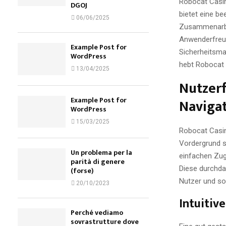
Robocat Casino
DGOJ
bietet eine b
06/06/2025
Zusammenarbe
Anwenderfreund
Example Post for
Sicherheitsma
WordPress
hebt Robocat 
13/04/2025
Nutzerf
Example Post for
Naviga
WordPress
15/03/2025
Robocat Casino
Vordergrund st
Un problema per la
einfachen Zugr
parità di genere
Diese durchda
(forse)
Nutzer und sor
20/10/2023
Intuitiv
Perché vediamo
sovrastrutture dove