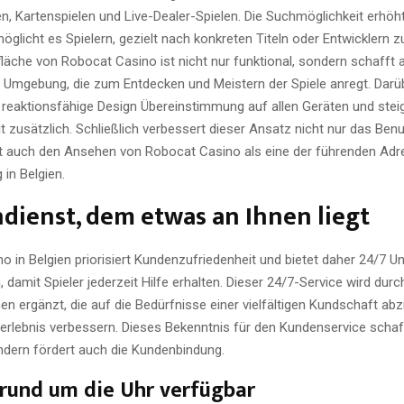
, Kartenspielen und Live-Dealer-Spielen. Die Suchmöglichkeit erhöht 
öglicht es Spielern, gezielt nach konkreten Titeln oder Entwicklern z
läche von Robocat Casino ist nicht nur funktional, sondern schafft 
Umgebung, die zum Entdecken und Meistern der Spiele anregt. Darü
s reaktionsfähige Design Übereinstimmung auf allen Geräten und stei
 zusätzlich. Schließlich verbessert dieser Ansatz nicht nur das Benu
t auch den Ansehen von Robocat Casino als eine der führenden Adr
in Belgien.
ienst, dem etwas an Ihnen liegt
o in Belgien priorisiert Kundenzufriedenheit und bietet daher 24/7 U
 damit Spieler jederzeit Hilfe erhalten. Dieser 24/7-Service wird durch
n ergänzt, die auf die Bedürfnisse einer vielfältigen Kundschaft abz
erlebnis verbessern. Dieses Bekenntnis für den Kundenservice schaff
ndern fördert auch die Kundenbindung.
rund um die Uhr verfügbar