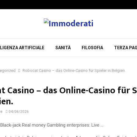
LIGENZA ARTIFICIALE
SANITÀ
FILOSOFIA
TERZA PAG
egorized
Robocat Casino – das Online-Casino für Spieler in Belgien.
t Casino – das Online-Casino für S
ien.
ne
04/06/2026