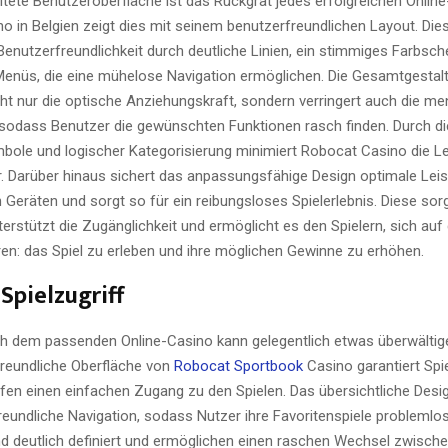
ltete Benutzeroberfläche ist das Rückgrat jedes erfolgreichen Onlin
o in Belgien zeigt dies mit seinem benutzerfreundlichen Layout. Die
 Benutzerfreundlichkeit durch deutliche Linien, ein stimmiges Farbsc
 Menüs, die eine mühelose Navigation ermöglichen. Die Gesamtgestal
ht nur die optische Anziehungskraft, sondern verringert auch die me
sodass Benutzer die gewünschten Funktionen rasch finden. Durch d
bole und logischer Kategorisierung minimiert Robocat Casino die Le
. Darüber hinaus sichert das anpassungsfähige Design optimale Lei
Geräten und sorgt so für ein reibungsloses Spielerlebnis. Diese sorg
erstützt die Zugänglichkeit und ermöglicht es den Spielern, sich auf
ren: das Spiel zu erleben und ihre möglichen Gewinne zu erhöhen.
Spielzugriff
h dem passenden Online-Casino kann gelegentlich etwas überwältig
reundliche Oberfläche von
Robocat Sportbook
Casino garantiert Spie
fen einen einfachen Zugang zu den Spielen. Das übersichtliche Desig
eundliche Navigation, sodass Nutzer ihre Favoritenspiele problemlos
nd deutlich definiert und ermöglichen einen raschen Wechsel zwisch