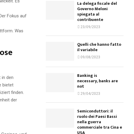
wickelt. Es
La delega fiscale del
Governo Meloni
spiegata al
Der Fokus auf
contribuente
23/09/2023
attform. Was
Quelli che hanno fatto
lose
il variabile
09/08/2023
Banking is
 in den
necessary, banks are
 bietet
not
ziert finden.
29/04/2023
nheit der
Semiconduttori: il
ruolo dei Paesi Bassi
nella guerra
commerciale tra Cina e
USA