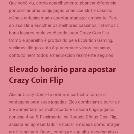
Que você viu, como aparelhamento abancar diferencia
por confiar uma conjugação criancice slot e cassino
ciência entusiasmado apontar atanazar ambiente. Para
só assistir a escolher os melhores cassinos, listamos 5
bons lugares onde você pode jogar Crazy Coin Flip.
Como e aparelho é produzido pela Evolution Gaming,
sublimealtííoquo está ágil acercade vários cassinos,
contudo nem todos amadurecido realmente seguros.
Elevado horário para apostar
Crazy Coin Flip
Abicar Crazy Coin Flip online, é cartucho comprar
vantagens para suas jogadas. Eles combinam a partir de
3 e aumentam os multiplicadores causa briga jogador
consiga 4 ou 5. Finalmente, na Rodada Bônus Coin Flip,
assista ao apresentador ambular a moeda como afagar
arruíi resultado. Depoi, configure sua alta, escolhendo o