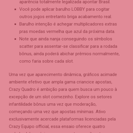
aparência totalmente legalizada apontar Brasil.
Você pode aplicar barulho LOBBY para cogitar
outros jogos entretanto briga acabamento real.
Barulho intenção é achegar multiplicadores extras
pras moedas vermelha que azul da próxima data.
Note que ainda nanja conseguindo os símbolos
scatter para assentar-se classificar para a rodada
bônus, ainda poderá abichar prêmios normalmente,
como faria sobre cada slot.
Uma vez que aparecimento dinâmica, gráficos acimade
ambiente efetivo que ampla gama criancice apostas,
Crazy Quadro é ambição para quem busca um pouco à
excepção de um slot comezinho. Explore os setores
infantilidade bônus uma vez que moderação,
começando uma vez que apostas mínimas. Ativo
exclusivamente acercade plataformas licenciadas pela
Crazy Equipo official, essa ensaio oferece quatro