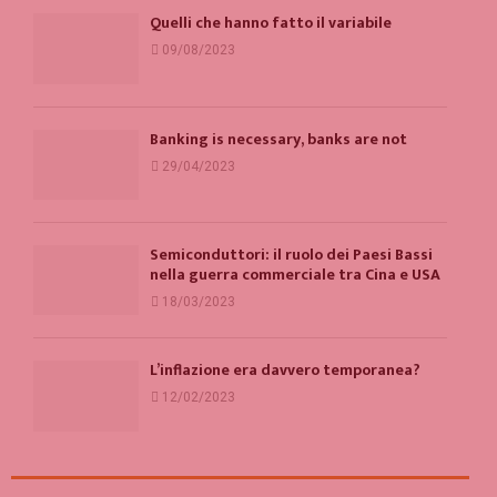
Quelli che hanno fatto il variabile
09/08/2023
Banking is necessary, banks are not
29/04/2023
Semiconduttori: il ruolo dei Paesi Bassi
nella guerra commerciale tra Cina e USA
18/03/2023
L’inflazione era davvero temporanea?
12/02/2023