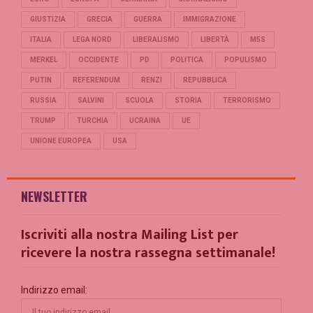
GIUSTIZIA
GRECIA
GUERRA
IMMIGRAZIONE
ITALIA
LEGA NORD
LIBERALISMO
LIBERTÀ
M5S
MERKEL
OCCIDENTE
PD
POLITICA
POPULISMO
PUTIN
REFERENDUM
RENZI
REPUBBLICA
RUSSIA
SALVINI
SCUOLA
STORIA
TERRORISMO
TRUMP
TURCHIA
UCRAINA
UE
UNIONE EUROPEA
USA
NEWSLETTER
Iscriviti alla nostra Mailing List per
ricevere la nostra rassegna settimanale!
Indirizzo email: