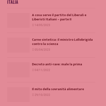
ITALIA
A cosa serve il partito del Liberali e
Liberisti Italiani – parte II
14/05/2023
Carne sintetica: il ministro Lollobrigida
contro la scienza
05/04/2023
Decreto anti-rave: male la prima
04/11/2022
Il mito della sovranità alimentare
29/10/2022