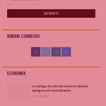
RIMANI CONNESSO
ECONOMIA
La delega fiscale del Governo Meloni
spiegata al contribuente
23/09/2023