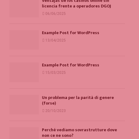
Ventajas de los casinos online sin
licencia frente a operadores DGOJ
06/06/2025
Example Post for WordPress
13/04/2025
Example Post for WordPress
15/03/2025
Un problema per la parità di genere
(forse)
20/10/2023
Perché vediamo sovrastrutture dove
non ce ne sono?