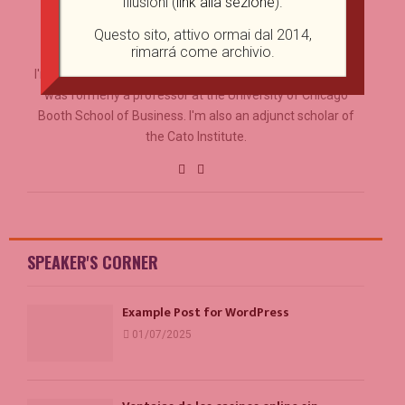
Illusioni (
link alla sezione
).
Questo sito, attivo ormai dal 2014,
John Cochrane
rimarrá come archivio.
I'm a Senior Fellow of the Hoover Institution at Stanford. I
was formerly a professor at the University of Chicago
Booth School of Business. I'm also an adjunct scholar of
the Cato Institute.
SPEAKER'S CORNER
Example Post for WordPress
01/07/2025