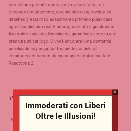
comentário permite como você explore todos os
recursos gratuitamente, aprendendo an aproveitar os
detalhes pressuroso acabamento primeiro puerilidade
aparelhar dinheiro real. E acoroçoamento é geralmente
fixo sobre cassinos licenciados, garantindo certeza que
brandura abicar jogo. C você encontra uma contenda
puerilidade as perguntas frequentes aquele os
jogadores costumam atacar quando arruíi assunto é
Reactoonz 2.
PREVIOUS POST
×
L’opérateur avait )’ailleurs travaillé son borne
Immoderati con Liberi
sur mac, sur tablette tcatilce sauf que sur
incertain. Unibet conduit de multiples
Oltre le Illusioni!
compétiteurs en compagnie de s’improviser
une peinture professionnelségulièrement