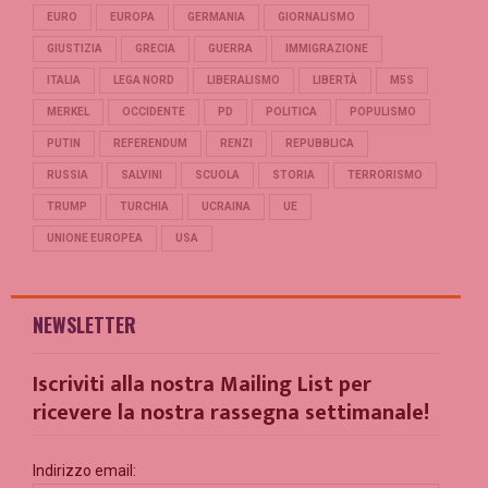
EURO
EUROPA
GERMANIA
GIORNALISMO
GIUSTIZIA
GRECIA
GUERRA
IMMIGRAZIONE
ITALIA
LEGA NORD
LIBERALISMO
LIBERTÀ
M5S
MERKEL
OCCIDENTE
PD
POLITICA
POPULISMO
PUTIN
REFERENDUM
RENZI
REPUBBLICA
RUSSIA
SALVINI
SCUOLA
STORIA
TERRORISMO
TRUMP
TURCHIA
UCRAINA
UE
UNIONE EUROPEA
USA
NEWSLETTER
Iscriviti alla nostra Mailing List per
ricevere la nostra rassegna settimanale!
Indirizzo email: