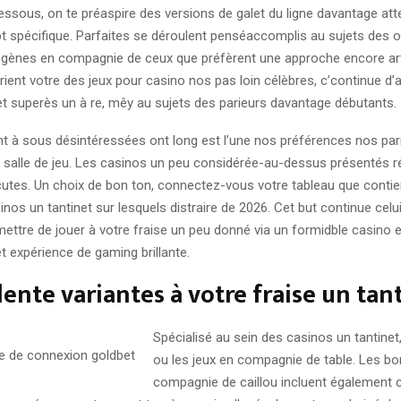
ssous, on te préaspire des versions de galet du ligne davantage at
pt spécifique. Parfaites se déroulent penséaccomplis au sujets des o
logènes en compagnie de ceux que préfèrent une approche encore art
orient votre des jeux pour casino nos pas loin célèbres, c’continue d’
et superès un à re, mêy au sujets des parieurs davantage débutants.
t à sous désintéressées ont long est l’une nos préférences nos par
salle de jeu. Les casinos un peu considérée-au-dessus présentés ré
scutes. Un choix de bon ton, connectez-vous votre tableau que conti
inos un tantinet sur lesquels distraire de 2026. Cet but continue cel
ettre de jouer à votre fraise un peu donné via un formidble casino e
cet expérience de gaming brillante.
lente variantes à votre fraise un tan
Spécialisé au sein des casinos un tantinet,
ou les jeux en compagnie de table. Les bo
compagnie de caillou incluent également 