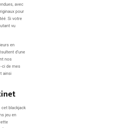
tendues, avec
riginaux pour
éé. Si votre
autant vu
ieurs en
sultent d’une
ent nos
ui-ci de mes
t ainsi
tinet
 cet blackjack
ns jeu en
cette