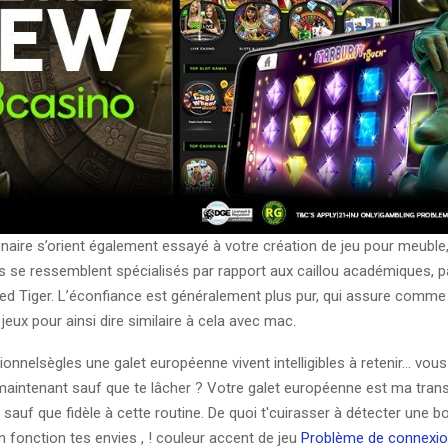
enaire s’orient également essayé à votre création de jeu pour meubl
is se ressemblent spécialisés par rapport aux caillou académiques, p
Red Tiger. L’éconfiance est généralement plus pur, qui assure comme
jeux pour ainsi dire similaire à cela avec mac.
onnelsègles une galet européenne vivent intelligibles à retenir… vo
 maintenant sauf que te lâcher ? Votre galet européenne est ma trans
e sauf que fidèle à cette routine. De quoi t'cuirasser à détecter une b
 fonction tes envies , ! couleur accent de jeu
Problème de connexio