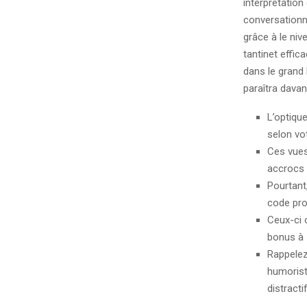
interprétation
conversationne
grâce à le niv
tantinet effic
dans le grand
paraîtra dava
L’optiqu
selon vo
Ces vues 
accrocs ,
Pourtant
code pro
Ceux-ci 
bonus à 7
Rappelez
humorist
distractif