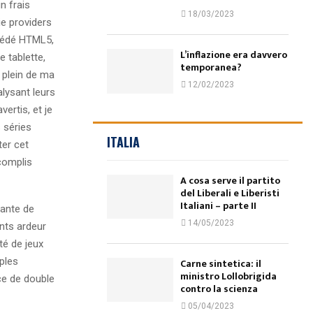
n frais
18/03/2023
ie providers
océdé HTML5,
L’inflazione era davvero
 tablette,
temporanea?
 plein de ma
12/02/2023
lysant leurs
ertis, et je
 séries
ITALIA
ter cet
ccomplis
A cosa serve il partito
del Liberali e Liberisti
Italiani – parte II
lante de
14/05/2023
nts ardeur
té de jeux
uples
Carne sintetica: il
ministro Lollobrigida
ce de double
contro la scienza
05/04/2023