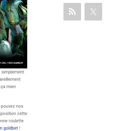
e, simplement
areillement
 ça mien
us pouvez nos
position cette
onne roulette
n goldbet
!