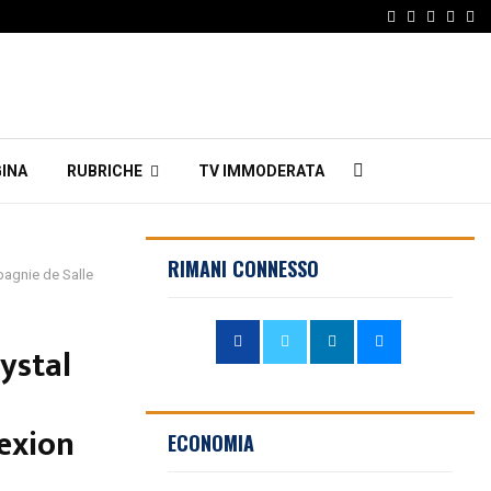
Facebook
Twitter
Instagr
Linke
Em
INA
RUBRICHE
TV IMMODERATA
RIMANI CONNESSO
pagnie de Salle
ystal
exion
ECONOMIA