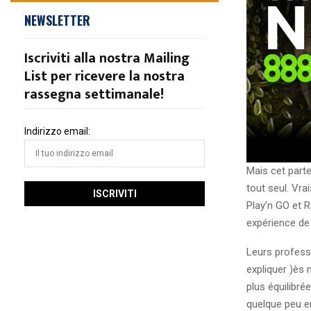
NEWSLETTER
Iscriviti alla nostra Mailing
List per ricevere la nostra
rassegna settimanale!
Indirizzo email:
Mais cet part
tout seul. Vra
Play’n GO et 
expérience de 
Leurs professi
expliquer )ès
plus équilibré
quelque peu en