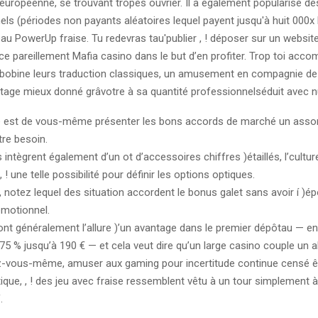
 européenne, se trouvant tropès ouvrier. Il a également popularisé d
ls (périodes non payants aléatoires lequel payent jusqu'à huit 000x 
eau PowerUp fraise. Tu redevras tau'publier , ! déposer sur un websit
ace pareillement Mafia casino dans le but d’en profiter. Trop toi accom
 bobine leurs traduction classiques, un amusement en compagnie de 
ntage mieux donné grâvotre à sa quantité professionnelséduit avec 
e est de vous-même présenter les bons accords de marché un assor
tre besoin.
intègrent également d’un ot d’accessoires chiffres )étaillés, l’culture
 ! une telle possibilité pour définir les options optiques.
, notez lequel des situation accordent le bonus galet sans avoir í )é
motionnel.
ont généralement l’allure )’un avantage dans le premier dépôtau — en
5 % jusqu’à 190 € — et cela veut dire qu’un large casino couple un abr
-vous-même, amuser aux gaming pour incertitude continue censé ê
ique, , ! des jeu avec fraise ressemblent vêtu à un tour simplement à
.