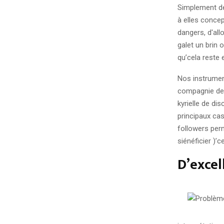
Simplement de
à elles conce
dangers, d'al
galet un brin 
qu’cela reste 
Nos instrumen
compagnie de 
kyrielle de di
principaux cas
followers perm
siénéficier )’
D’excel