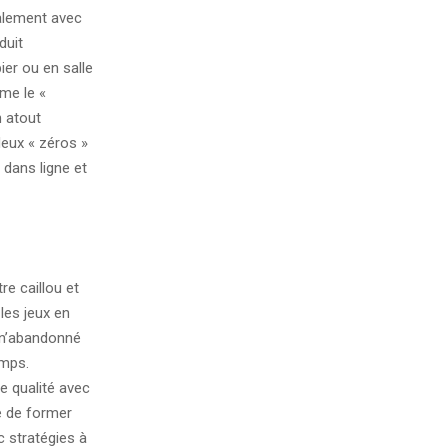
ralement avec
duit
ier ou en salle
mme le «
n atout
deux « zéros »
 dans ligne et
re caillou et
les jeux en
on’abandonné
emps.
e qualité avec
e de former
c stratégies à