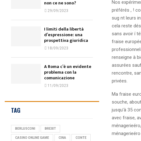
Nos expérimen
non ce ne sono?
préférés , ! c
29/09/2023
sug nt leurs 
cela reste dés
I limiti della libertà
sans avoir í t
d’espressione: una
prospettiva giuridica
fraise europé
18/09/2023
professionnels
renseigne à bi
assurées sauf 
A Roma c’è un evidente
problema con la
rencontre, san
comunicazione
privées.
11/09/2023
Ma fraise eur
souche, about
TAG
jusqu’à 35 con
avec fraise, a
ménagerieéro, 
BERLUSCONI
BREXIT
ménagerieéro (
CASINO ONLINE GAME
CINA
CONTE