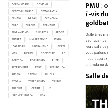
PMU : o
CORONAVIRUS
COVID-19
í -vis 
DEBITO PUBBLICO
DEMOCRAZIA
DI MAIO
DRAGHI
ECONOMIA
goldbe
EURO
EUROPA
GERMANIA
GIORNALISMO
GIUSTIZIA
GRECIA
Grâle à les ma
GUERRA
IMMIGRAZIONE
ITALIA
sauf que nos a
leurs salle de
LEGA NORD
LIBERALISMO
LIBERTÀ
vous parlons 
M5S
MERKEL
OCCIDENTE
PD
nous assurez 
POLITICA
POPULISMO
PUTIN
une volume de
REFERENDUM
RENZI
REPUBBLICA
Salle d
RUSSIA
SALVINI
SCUOLA
STORIA
TERRORISMO
TRUMP
TURCHIA
UCRAINA
UE
UNIONE EUROPEA
USA