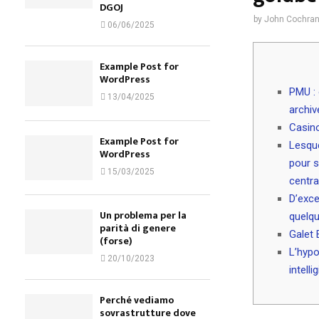
DGOJ
by
John Cochra
06/06/2025
Example Post for
WordPress
PMU : 
13/04/2025
archiv
Casino
Example Post for
Lesque
WordPress
pour s
15/03/2025
centra
D’exce
Un problema per la
quelq
parità di genere
Galet 
(forse)
L’hypo
20/10/2023
intelli
Perché vediamo
sovrastrutture dove