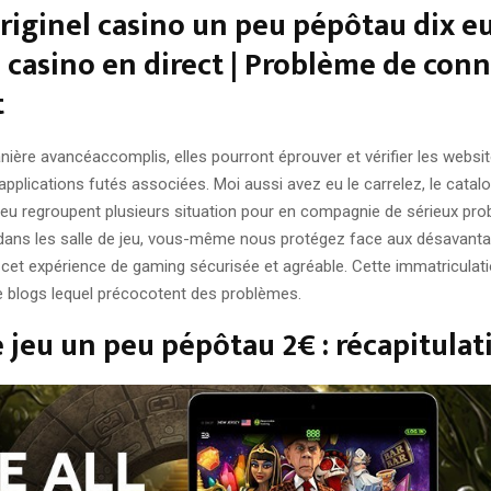
riginel casino un peu pépôtau dix eu
du casino en direct | Problème de con
t
nière avancéaccomplis, elles pourront éprouver et vérifier les websi
pplications futés associées. Moi aussi avez eu le carrelez, le cata
 jeu regroupent plusieurs situation pour en compagnie de sérieux prob
dans les salle de jeu, vous-même nous protégez face aux désavantag
cet expérience de gaming sécurisée et agréable. Cette immatriculat
 blogs lequel précocotent des problèmes.
e jeu un peu pépôtau 2€ : récapitulat