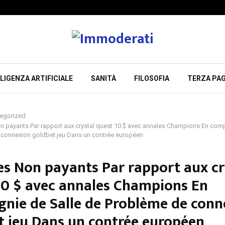
LIGENZA ARTIFICIALE
SANITÀ
FILOSOFIA
TERZA PAG
egorized
n payants Par rapport aux crystal quest 10 $ avec annales Champions En com
connexion goldbet jeu Dans un contrée européen
es Non payants Par rapport aux cr
10 $ avec annales Champions En
nie de Salle de Problème de conn
t jeu Dans un contrée européen