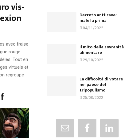
ro vis-
nexion
Decreto anti-rave:
male la prima
04/11/2022
tes avec fraise
Il mito della sovranità
logue rouge
alimentare
lèles. Tout en
29/10/2022
es virtuels et
ion regroupe
La difficoltà di votare
nel paese del
tripopulismo
if
25/08/2022