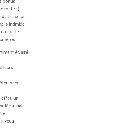
es bonus
le mettre)
e de fraise un
plis intimidé
caillou te
numéros.
timent éclairé
l leurs
pôtau sans
 effet, un
itée initiale.
tre
 niveau