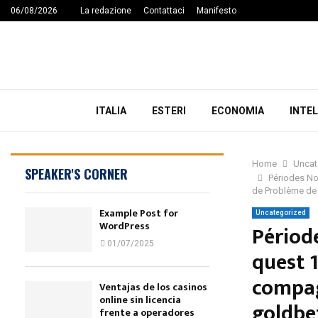
06/08/2026
La redazione
Contattaci
Manifesto
ITALIA
ESTERI
ECONOMIA
INTEL
Home
Uncat
SPEAKER'S CORNER
Périodes No
de Problème de 
Example Post for
Uncategorized
WordPress
Périod
01/07/2025
quest 
compag
Ventajas de los casinos
online sin licencia
goldbe
frente a operadores