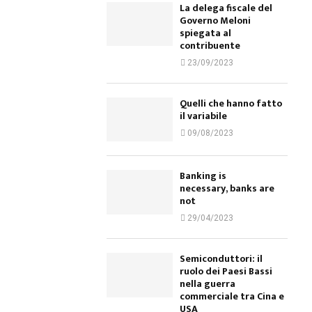
La delega fiscale del
Governo Meloni
spiegata al
contribuente
23/09/2023
Quelli che hanno fatto
il variabile
09/08/2023
Banking is
necessary, banks are
not
29/04/2023
Semiconduttori: il
ruolo dei Paesi Bassi
nella guerra
commerciale tra Cina e
USA