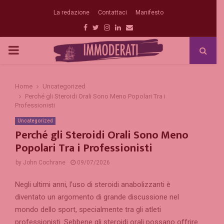
La redazione
Contattaci
Manifesto
Facebook
Twitter
Instagram
Linkedin
Email
PRIMARY
MENU
Home
Uncategorized
Perché gli Steroidi Orali Sono Meno Popolari Tra i
Professionisti
Uncategorized
Perché gli Steroidi Orali Sono Meno
Popolari Tra i Professionisti
by
John Cochrane
09/07/2026
Negli ultimi anni, l’uso di steroidi anabolizzanti è
diventato un argomento di grande discussione nel
mondo dello sport, specialmente tra gli atleti
professionisti. Sebbene gli steroidi orali possano offrire