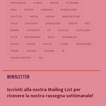
DEMOCRAZIA
DI MAIO
DRAGHI
ECONOMIA
EURO
EUROPA
GERMANIA
GIORNALISMO
GIUSTIZIA
GRECIA
GUERRA
IMMIGRAZIONE
ITALIA
LEGA NORD
LIBERALISMO
LIBERTÀ
M5S
MERKEL
OCCIDENTE
PD
POLITICA
POPULISMO
PUTIN
REFERENDUM
RENZI
REPUBBLICA
RUSSIA
SALVINI
SCUOLA
STORIA
TERRORISMO
TRUMP
TURCHIA
UCRAINA
UE
UNIONE EUROPEA
USA
NEWSLETTER
Iscriviti alla nostra Mailing List per
ricevere la nostra rassegna settimanale!