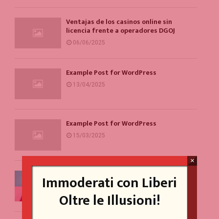
Ventajas de los casinos online sin
licencia frente a operadores DGOJ
06/06/2025
Example Post for WordPress
13/04/2025
Example Post for WordPress
15/03/2025
×
Un problema per la parità di genere
Immoderati con Liberi
(forse)
Oltre le Illusioni!
20/10/2023