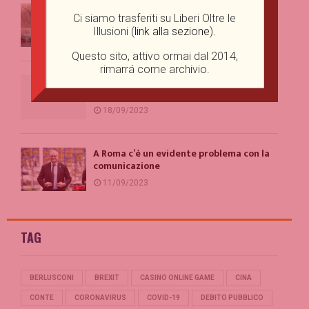
Perché vediamo sovrastrutture dove
Ci siamo trasferiti su Liberi Oltre le
non ce ne sono?
Illusioni (
link alla sezione
).
29/09/2023
Questo sito, attivo ormai dal 2014,
rimarrá come archivio.
I limiti della libertà d’espressione: una
prospettiva giuridica
18/09/2023
A Roma c’è un evidente problema con la
comunicazione
11/09/2023
TAG
BERLUSCONI
BREXIT
CASINO ONLINE GAME
CINA
CONTE
CORONAVIRUS
COVID-19
DEBITO PUBBLICO