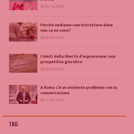
20/10/2023
Perché vediamo sovrastrutture dove
non ce ne sono?
29/09/2023
I limiti della libertà d’espressione: una
prospettiva giuridica
18/09/2023
A Roma c’è un evidente problema con la
comunicazione
11/09/2023
TAG