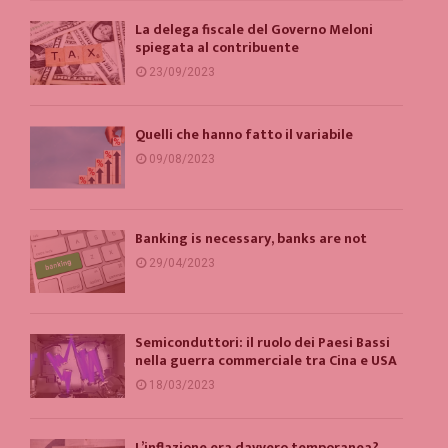
La delega fiscale del Governo Meloni
spiegata al contribuente
23/09/2023
Quelli che hanno fatto il variabile
09/08/2023
Banking is necessary, banks are not
29/04/2023
Semiconduttori: il ruolo dei Paesi Bassi
nella guerra commerciale tra Cina e USA
18/03/2023
L’inflazione era davvero temporanea?