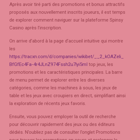
Après avoir tiré parti des promotions et bonus attractifs
proposés aux nouvellement inscrits joueurs, il est temps
de explorer comment naviguer sur la plateforme Spinsy
Casino après l’inscription.
On arrive d’abord à la page d’accueil intuitive qui montre
les
https://tracxn.com/d/companies/wikibet/__2_kOAZeli_
BfGfEc4Fa-4r4JLnZ974Fssh2u7lyi5mI
top jeux, les
promotions et les caractéristiques principales. La barre
de menu permet de explorer entre les diverses
catégories, comme les machines à sous, les jeux de
table et les jeux avec croupiers en direct, simplifiant ainsi
la exploration de récents jeux favoris.
Ensuite, vous pouvez employer la outil de recherche
pour découvrir rapidement des jeux ou des éditeurs
dédiés. N’oubliez pas de consulter l’onglet Promotions