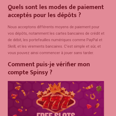
Quels sont les modes de paiement
acceptés pour les dépôts ?
Nous acceptons différents moyens de paiement pour
vos dépôts, notamment les cartes bancaires de crédit et
de débit, les portefeuilles numériques comme PayPal et
Skrill, et les virements bancaires. C’est simple et sûr, et
vous pouvez ainsi commencer à jouer sans tarder.
Comment puis-je vérifier mon
compte Spinsy ?