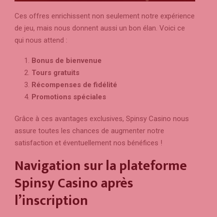
Ces offres enrichissent non seulement notre expérience
de jeu, mais nous donnent aussi un bon élan. Voici ce
qui nous attend :
Bonus de bienvenue
Tours gratuits
Récompenses de fidélité
Promotions spéciales
Grâce à ces avantages exclusives, Spinsy Casino nous
assure toutes les chances de augmenter notre
satisfaction et éventuellement nos bénéfices !
Navigation sur la plateforme
Spinsy Casino après
l’inscription