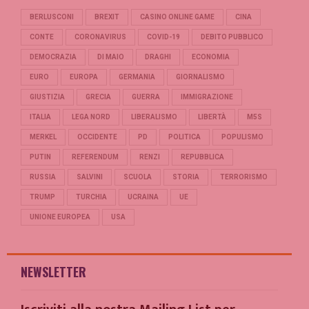
BERLUSCONI
BREXIT
CASINO ONLINE GAME
CINA
CONTE
CORONAVIRUS
COVID-19
DEBITO PUBBLICO
DEMOCRAZIA
DI MAIO
DRAGHI
ECONOMIA
EURO
EUROPA
GERMANIA
GIORNALISMO
GIUSTIZIA
GRECIA
GUERRA
IMMIGRAZIONE
ITALIA
LEGA NORD
LIBERALISMO
LIBERTÀ
M5S
MERKEL
OCCIDENTE
PD
POLITICA
POPULISMO
PUTIN
REFERENDUM
RENZI
REPUBBLICA
RUSSIA
SALVINI
SCUOLA
STORIA
TERRORISMO
TRUMP
TURCHIA
UCRAINA
UE
UNIONE EUROPEA
USA
NEWSLETTER