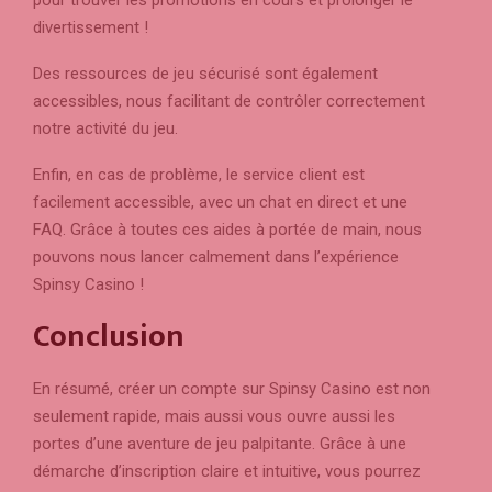
pour trouver les promotions en cours et prolonger le
divertissement !
Des ressources de jeu sécurisé sont également
accessibles, nous facilitant de contrôler correctement
notre activité du jeu.
Enfin, en cas de problème, le service client est
facilement accessible, avec un chat en direct et une
FAQ. Grâce à toutes ces aides à portée de main, nous
pouvons nous lancer calmement dans l’expérience
Spinsy Casino !
Conclusion
En résumé, créer un compte sur Spinsy Casino est non
seulement rapide, mais aussi vous ouvre aussi les
portes d’une aventure de jeu palpitante. Grâce à une
démarche d’inscription claire et intuitive, vous pourrez