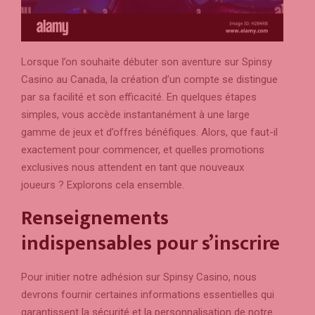
Lorsque l’on souhaite débuter son aventure sur Spinsy
Casino au Canada, la création d’un compte se distingue
par sa facilité et son efficacité. En quelques étapes
simples, vous accède instantanément à une large
gamme de jeux et d’offres bénéfiques. Alors, que faut-il
exactement pour commencer, et quelles promotions
exclusives nous attendent en tant que nouveaux
joueurs ? Explorons cela ensemble.
Renseignements
indispensables pour s’inscrire
Pour initier notre adhésion sur Spinsy Casino, nous
devrons fournir certaines informations essentielles qui
garantissent la sécurité et la personnalisation de notre