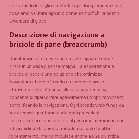
analizzando le migliori metodologie di implementazione,
possiamo valutare appieno come semplifichi la nostra
avventura di gioco.
Descrizione di navigazione a
briciole di pane (breadcrumb)
Orientarsi in un sito web può a volte apparire come
girare in un dedalo senza mappa. La esplorazione a
briciole di pane è una soluzione che ottimizza
l’avventura utente offrendo un cammino visivo
attraverso il sito. A causa alla sua caratteristica,
consente di ripercorrere agevolmente i propri movimenti,
semplificando la navigazione. Ogni breadcrumb funge da
link cliccabile per tornare alle parti precedenti,
assicurandoci di non smarrire il percorso, nemmeno sui
siti più articolati. Questo metodo non solo facilita
l’orientamento, ma contribuisce anche a una più nitida