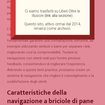
problemi su tutti i dispositivi. Anche la creazione di un
layout di facile navigazione è essenziale: le briciole di
Ci siamo trasferiti su Liberi Oltre le
pane devono essere semplici da individuare e seguire,
Illusioni (
link alla sezione
).
senza appesantire l’utente.
Questo sito, attivo ormai dal 2014,
rimarrá come archivio.
L’utilizzo di testi brevi che riflettano la struttura del sito
renderà i passaggi tra le sezioni chiari e rapidi. Inoltre, è
fondamentale garantire una formattazione uniforme, ad
esempio utilizzando simboli o barre per separare i link,
migliorando così la comprensibilità. Testare la
navigazione con utenti reali può fornire preziosi
feedback, consentendoci di migliorare l’esperienza.
Aderendo a queste best practice, possiamo creare un
sistema di navigazione che migliori il coinvolgimento e la
soddisfazione degli utenti.
Caratteristiche della
navigazione a briciole di pane