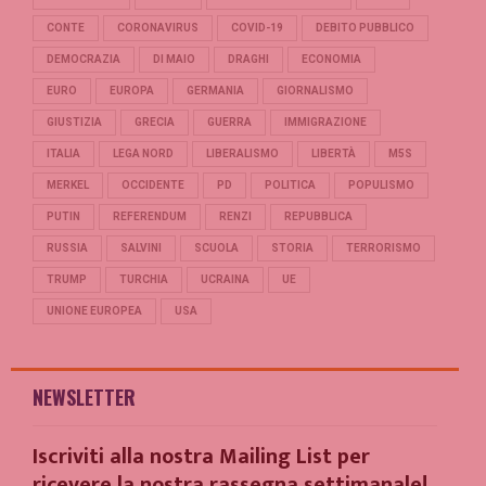
CONTE
CORONAVIRUS
COVID-19
DEBITO PUBBLICO
DEMOCRAZIA
DI MAIO
DRAGHI
ECONOMIA
EURO
EUROPA
GERMANIA
GIORNALISMO
GIUSTIZIA
GRECIA
GUERRA
IMMIGRAZIONE
ITALIA
LEGA NORD
LIBERALISMO
LIBERTÀ
M5S
MERKEL
OCCIDENTE
PD
POLITICA
POPULISMO
PUTIN
REFERENDUM
RENZI
REPUBBLICA
RUSSIA
SALVINI
SCUOLA
STORIA
TERRORISMO
TRUMP
TURCHIA
UCRAINA
UE
UNIONE EUROPEA
USA
NEWSLETTER
Iscriviti alla nostra Mailing List per
ricevere la nostra rassegna settimanale!