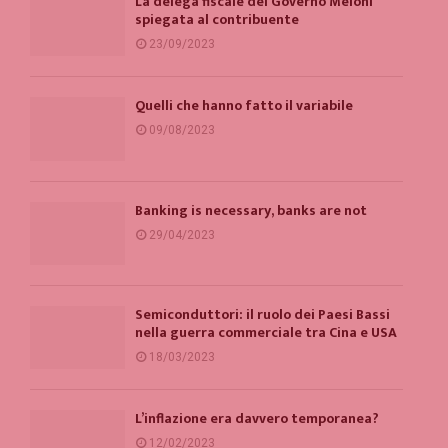
La delega fiscale del Governo Meloni
spiegata al contribuente
23/09/2023
Quelli che hanno fatto il variabile
09/08/2023
Banking is necessary, banks are not
29/04/2023
Semiconduttori: il ruolo dei Paesi Bassi
nella guerra commerciale tra Cina e USA
18/03/2023
L’inflazione era davvero temporanea?
12/02/2023