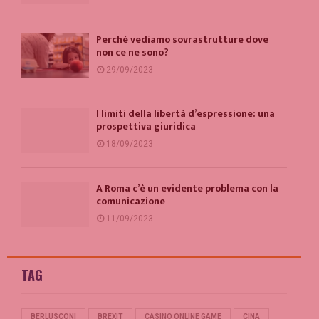
Perché vediamo sovrastrutture dove
non ce ne sono?
29/09/2023
I limiti della libertà d’espressione: una
prospettiva giuridica
18/09/2023
A Roma c’è un evidente problema con la
comunicazione
11/09/2023
TAG
BERLUSCONI
BREXIT
CASINO ONLINE GAME
CINA