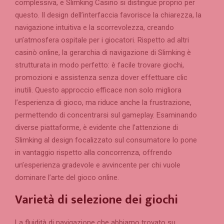
complessiva, e Slimking Casino si distingue proprio per
questo. Il design dell’interfaccia favorisce la chiarezza, la
navigazione intuitiva e la scorrevolezza, creando
un’atmosfera ospitale per i giocatori. Rispetto ad altri
casinò online, la gerarchia di navigazione di Slimking è
strutturata in modo perfetto: è facile trovare giochi,
promozioni e assistenza senza dover effettuare clic
inutili. Questo approccio efficace non solo migliora
l’esperienza di gioco, ma riduce anche la frustrazione,
permettendo di concentrarsi sul gameplay. Esaminando
diverse piattaforme, è evidente che l’attenzione di
Slimking al design focalizzato sul consumatore lo pone
in vantaggio rispetto alla concorrenza, offrendo
un’esperienza gradevole e avvincente per chi vuole
dominare l’arte del gioco online.
Varietà di selezione dei giochi
La fluidità di navigazione che abbiamo trovato su