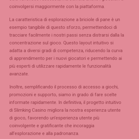
coinvolgersi maggiormente con la piattaforma.
La caratteristica di esplorazione a briciole di pane è un
esempio tangibile di questo sforzo, permettendoci di
tracciare facilmente i nostri passi senza distrarsi dalla la
concentrazione sul gioco. Questo layout intuitivo si
adatta a diversi gradi di competenza, riducendo la curva
di apprendimento per i nuovi giocatori e permettendo ai
più esperti di utilizzare rapidamente le funzionalità
avanzate.
Inoltre, semplificando il processo di accesso a giochi,
promozioni e supporto, siamo in grado di fare scelte
informate rapidamente. In definitiva, il progetto intuitivo
di Slimking Casino migliora la nostra esperienza utente
di gioco, favorendo un’esperienza utente più
coinvolgente e gratificante che incoraggia
all’esplorazione e alla padronanza.