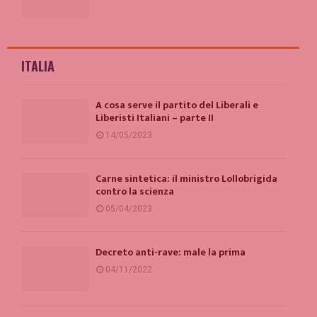
ITALIA
A cosa serve il partito del Liberali e
Liberisti Italiani – parte II
14/05/2023
Carne sintetica: il ministro Lollobrigida
contro la scienza
05/04/2023
Decreto anti-rave: male la prima
04/11/2022