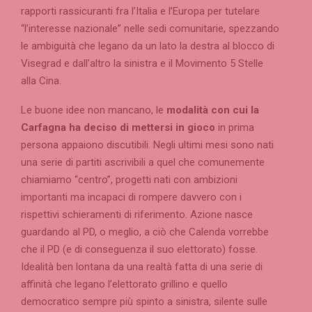
rapporti rassicuranti fra l’Italia e l’Europa per tutelare
“l’interesse nazionale” nelle sedi comunitarie, spezzando
le ambiguità che legano da un lato la destra al blocco di
Visegrad e dall’altro la sinistra e il Movimento 5 Stelle
alla Cina.
Le buone idee non mancano, le
modalità con cui la
Carfagna ha deciso di mettersi in gioco
in prima
persona appaiono discutibili. Negli ultimi mesi sono nati
una serie di partiti ascrivibili a quel che comunemente
chiamiamo “centro”, progetti nati con ambizioni
importanti ma incapaci di rompere davvero con i
rispettivi schieramenti di riferimento. Azione nasce
guardando al PD, o meglio, a ciò che Calenda vorrebbe
che il PD (e di conseguenza il suo elettorato) fosse.
Idealità ben lontana da una realtà fatta di una serie di
affinità che legano l’elettorato grillino e quello
democratico sempre più spinto a sinistra, silente sulle