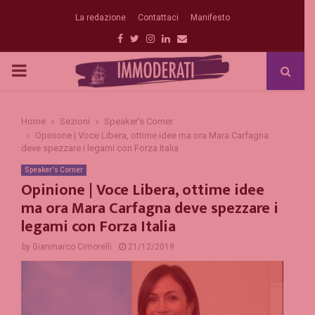
La redazione
Contattaci
Manifesto
Facebook
Twitter
Instagram
Linkedin
Email
PRIMARY
MENU
Home
Sezioni
Speaker's Corner
Opinione | Voce Libera, ottime idee ma ora Mara Carfagna
deve spezzare i legami con Forza Italia
Speaker's Corner
Opinione | Voce Libera, ottime idee
ma ora Mara Carfagna deve spezzare i
legami con Forza Italia
by
Gianmarco Cimorelli
21/12/2019