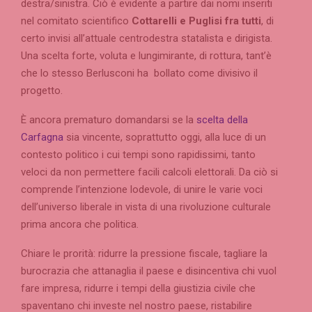
destra/sinistra. Ciò è evidente a partire dai nomi inseriti
nel comitato scientifico
Cottarelli e Puglisi fra tutti
, di
certo invisi all’attuale centrodestra statalista e dirigista.
Una scelta forte, voluta e lungimirante, di rottura, tant’è
che lo stesso Berlusconi ha bollato come divisivo il
progetto.
È ancora prematuro domandarsi se la
scelta della
Carfagna
sia vincente, soprattutto oggi, alla luce di un
contesto politico i cui tempi sono rapidissimi, tanto
veloci da non permettere facili calcoli elettorali. Da ciò si
comprende l’intenzione lodevole, di unire le varie voci
dell’universo liberale in vista di una rivoluzione culturale
prima ancora che politica.
Chiare le prorità: ridurre la pressione fiscale, tagliare la
burocrazia che attanaglia il paese e disincentiva chi vuol
fare impresa, ridurre i tempi della giustizia civile che
spaventano chi investe nel nostro paese, ristabilire