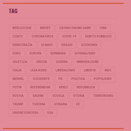
TAG
BERLUSCONI
BREXIT
CASINO ONLINE GAME
CINA
CONTE
CORONAVIRUS
COVID-19
DEBITO PUBBLICO
DEMOCRAZIA
DI MAIO
DRAGHI
ECONOMIA
EURO
EUROPA
GERMANIA
GIORNALISMO
GIUSTIZIA
GRECIA
GUERRA
IMMIGRAZIONE
ITALIA
LEGA NORD
LIBERALISMO
LIBERTÀ
M5S
MERKEL
OCCIDENTE
PD
POLITICA
POPULISMO
PUTIN
REFERENDUM
RENZI
REPUBBLICA
RUSSIA
SALVINI
SCUOLA
STORIA
TERRORISMO
TRUMP
TURCHIA
UCRAINA
UE
UNIONE EUROPEA
USA