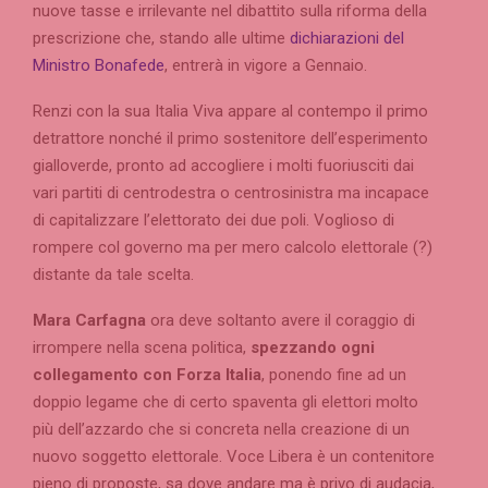
nuove tasse e irrilevante nel dibattito sulla riforma della
prescrizione che, stando alle ultime
dichiarazioni del
Ministro Bonafede
, entrerà in vigore a Gennaio.
Renzi con la sua Italia Viva appare al contempo il primo
detrattore nonché il primo sostenitore dell’esperimento
gialloverde, pronto ad accogliere i molti fuoriusciti dai
vari partiti di centrodestra o centrosinistra ma incapace
di capitalizzare l’elettorato dei due poli. Voglioso di
rompere col governo ma per mero calcolo elettorale (?)
distante da tale scelta.
Mara Carfagna
ora deve soltanto avere il coraggio di
irrompere nella scena politica,
spezzando ogni
collegamento con Forza Italia
, ponendo fine ad un
doppio legame che di certo spaventa gli elettori molto
più dell’azzardo che si concreta nella creazione di un
nuovo soggetto elettorale. Voce Libera è un contenitore
pieno di proposte, sa dove andare ma è privo di audacia,