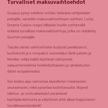
Turvalliset maksuvaihtoehdot
Suojaus pysyy edelleen erittäin tärkeänä nettipelialan
pelaajille, varsinkin maksuvaihtoehtojen suhteen. Lucky
Dreams Casino reagoi tällaisiin huoliin esittämällä
erilaisia turvallisia maksuvaihtoehtoja, jotka on räätälöity
Suomen pelaajille.
Tarjolla oleviin vaihtoehtoihin kuuluvat pankkisiirrot,
luottokortit ja e-lompakot, esimerkiksi Skrill-palvelu ja
Neteller, mitkä kaikki käyttävät edistyneitä
salausmenetelmiä henkilökohtaisten ja rahalaitosten
datan suojaamiseksi.
Sen lisäksi appi varmistaa alueellisten määräysten
seuraamisen, mikä parantaa luotettavuutta. Nopeat
talletus- ja nostoaikataulut parantavat
käyttäjäkokemusta ja säilyttävät yhtä aikaa huipputason
turvallisuusstandardit.