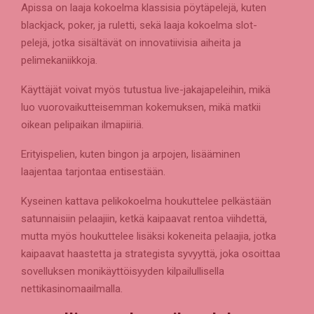
Apissa on laaja kokoelma klassisia pöytäpelejä, kuten
blackjack, poker, ja ruletti, sekä laaja kokoelma slot-
pelejä, jotka sisältävät on innovatiivisia aiheita ja
pelimekaniikkoja.
Käyttäjät voivat myös tutustua live-jakajapeleihin, mikä
luo vuorovaikutteisemman kokemuksen, mikä matkii
oikean pelipaikan ilmapiiriä.
Erityispelien, kuten bingon ja arpojen, lisääminen
laajentaa tarjontaa entisestään.
Kyseinen kattava pelikokoelma houkuttelee pelkästään
satunnaisiin pelaajiin, ketkä kaipaavat rentoa viihdettä,
mutta myös houkuttelee lisäksi kokeneita pelaajia, jotka
kaipaavat haastetta ja strategista syvyyttä, joka osoittaa
sovelluksen monikäyttöisyyden kilpailullisella
nettikasinomaailmalla.