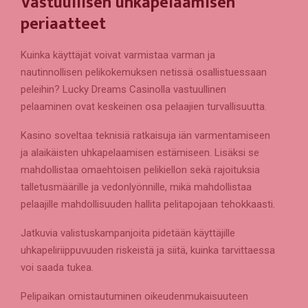
Vastuullisen uhkapelaamisen
periaatteet
Kuinka käyttäjät voivat varmistaa varman ja
nautinnollisen pelikokemuksen netissä osallistuessaan
peleihin? Lucky Dreams Casinolla vastuullinen
pelaaminen ovat keskeinen osa pelaajien turvallisuutta.
Kasino soveltaa teknisiä ratkaisuja iän varmentamiseen
ja alaikäisten uhkapelaamisen estämiseen. Lisäksi se
mahdollistaa omaehtoisen pelikiellon sekä rajoituksia
talletusmäärille ja vedonlyönnille, mikä mahdollistaa
pelaajille mahdollisuuden hallita pelitapojaan tehokkaasti.
Jatkuvia valistuskampanjoita pidetään käyttäjille
uhkapeliriippuvuuden riskeistä ja siitä, kuinka tarvittaessa
voi saada tukea.
Pelipaikan omistautuminen oikeudenmukaisuuteen