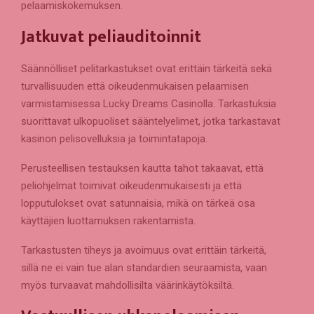
pelaamiskokemuksen.
Jatkuvat peliauditoinnit
Säännölliset pelitarkastukset ovat erittäin tärkeitä sekä
turvallisuuden että oikeudenmukaisen pelaamisen
varmistamisessa Lucky Dreams Casinolla. Tarkastuksia
suorittavat ulkopuoliset sääntelyelimet, jotka tarkastavat
kasinon pelisovelluksia ja toimintatapoja.
Perusteellisen testauksen kautta tahot takaavat, että
peliohjelmat toimivat oikeudenmukaisesti ja että
lopputulokset ovat satunnaisia, mikä on tärkeä osa
käyttäjien luottamuksen rakentamista.
Tarkastusten tiheys ja avoimuus ovat erittäin tärkeitä,
sillä ne ei vain tue alan standardien seuraamista, vaan
myös turvaavat mahdollisilta väärinkäytöksiltä.