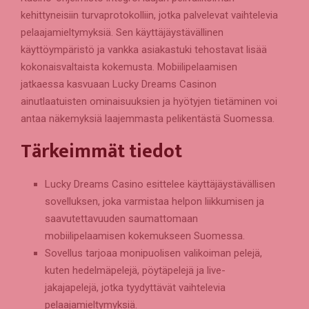
kehittyneisiin turvaprotokolliin, jotka palvelevat vaihtelevia
pelaajamieltymyksiä. Sen käyttäjäystävällinen
käyttöympäristö ja vankka asiakastuki tehostavat lisää
kokonaisvaltaista kokemusta. Mobiilipelaamisen
jatkaessa kasvuaan Lucky Dreams Casinon
ainutlaatuisten ominaisuuksien ja hyötyjen tietäminen voi
antaa näkemyksiä laajemmasta pelikentästä Suomessa.
Tärkeimmät tiedot
Lucky Dreams Casino esittelee käyttäjäystävällisen
sovelluksen, joka varmistaa helpon liikkumisen ja
saavutettavuuden saumattomaan
mobiilipelaamisen kokemukseen Suomessa.
Sovellus tarjoaa monipuolisen valikoiman pelejä,
kuten hedelmäpelejä, pöytäpelejä ja live-
jakajapelejä, jotka tyydyttävät vaihtelevia
pelaajamieltymyksiä.