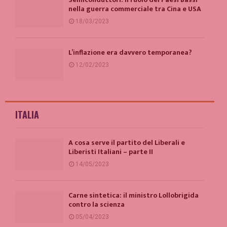
nella guerra commerciale tra Cina e USA
18/03/2023
L’inflazione era davvero temporanea?
12/02/2023
ITALIA
A cosa serve il partito del Liberali e
Liberisti Italiani – parte II
14/05/2023
Carne sintetica: il ministro Lollobrigida
contro la scienza
05/04/2023