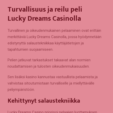
Turvallisuus ja reilu peli
Lucky Dreams Casinolla
Turvallinen ja oikeudenmukainen pelaaminen ovat erittäin
merkittäviä Lucky Dreams Casinolla, jossa hyödynnetään
edistynyttä salaustekniikkaa käyttäjätietojen ja
tapahtumien suojaamiseen.
Pelien jatkuvat tarkastukset takaavat alan normien
noudattamisen ja tulosten oikeudenmukaisuuden.
Sen lisäksi kasino kannustaa vastuullista pelaamista ja
vahvistaa sitoutumistaan turvalliselle ja miellyttävälle
peliympäristöön.
Kehittynyt salaustekniikka
Lucky Dreams Casino priorisoi pelaajien luottamuksen