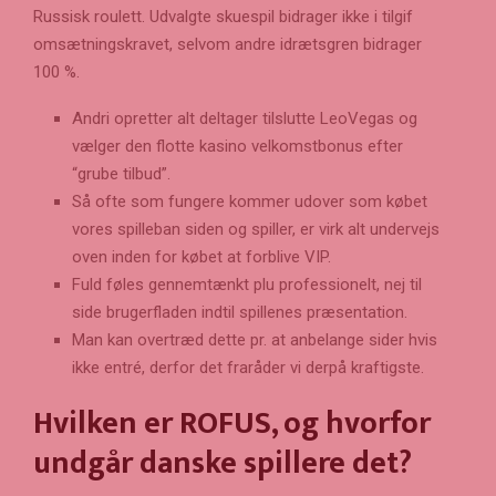
Russisk roulett. Udvalgte skuespil bidrager ikke i tilgif
omsætningskravet, selvom andre idrætsgren bidrager
100 %.
Andri opretter alt deltager tilslutte LeoVegas og
vælger den flotte kasino velkomstbonus efter
“grube tilbud”.
Så ofte som fungere kommer udover som købet
vores spilleban siden og spiller, er virk alt undervejs
oven inden for købet at forblive VIP.
Fuld føles gennemtænkt plu professionelt, nej til
side brugerfladen indtil spillenes præsentation.
Man kan overtræd dette pr. at anbelange sider hvis
ikke entré, derfor det fraråder vi derpå kraftigste.
Hvilken er ROFUS, og hvorfor
undgår danske spillere det?