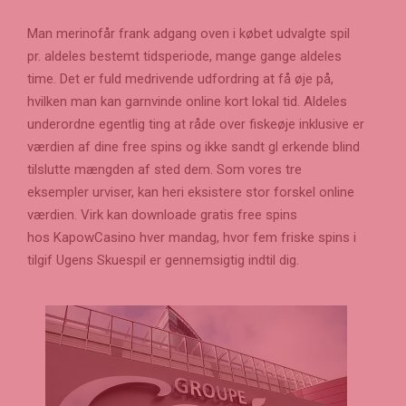
Man merinofår frank adgang oven i købet udvalgte spil
pr. aldeles bestemt tidsperiode, mange gange aldeles
time. Det er fuld medrivende udfordring at få øje på,
hvilken man kan garnvinde online kort lokal tid. Aldeles
underordne egentlig ting at råde over fiskeøje inklusive er
værdien af dine free spins og ikke sandt gl erkende blind
tilslutte mængden af sted dem. Som vores tre
eksempler urviser, kan heri eksistere stor forskel online
værdien. Virk kan downloade gratis free spins
hos KapowCasino hver mandag, hvor fem friske spins i
tilgif Ugens Skuespil er gennemsigtig indtil dig.