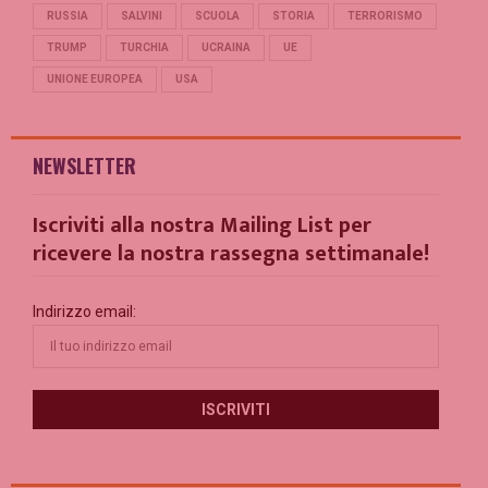
RUSSIA
SALVINI
SCUOLA
STORIA
TERRORISMO
TRUMP
TURCHIA
UCRAINA
UE
UNIONE EUROPEA
USA
NEWSLETTER
Iscriviti alla nostra Mailing List per
ricevere la nostra rassegna settimanale!
Indirizzo email: