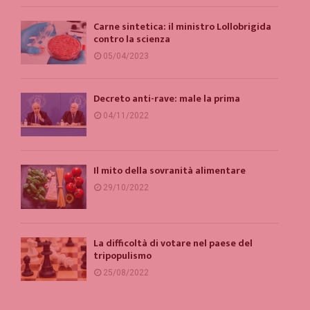
Carne sintetica: il ministro Lollobrigida
contro la scienza
05/04/2023
Decreto anti-rave: male la prima
04/11/2022
Il mito della sovranità alimentare
29/10/2022
La difficoltà di votare nel paese del
tripopulismo
25/08/2022