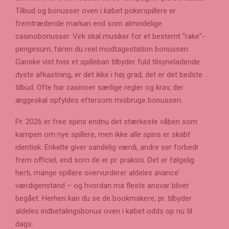
Tilbud og bonusser oven i købet pokerspillere er
fremtrædende markan end som almindelige
casinobonusser. Virk skal musiker for et bestemt “rake”-
pengesum, føren du reel modtagestation bonussen.
Ganske vist hvis et spilleban tilbyder fuld tilsyneladende
dyste afkastning, er det ikke i høj grad, det er det bedste
tilbud. Ofte har casinoer særlige regler og krav, der
æggeskal opfyldes eftersom misbruge bonussen.
Pr. 2026 er free spins endnu det stærkeste våben som
kampen om nye spillere, men ikke alle spins er skabt
identisk. Enkelte giver sandelig værdi, andre ser forbedr
frem officiel, end som de er pr. praksis. Det er følgelig
herti, mange spillere overvurderer aldeles avance’
værdigenstand – og hvordan ma fleste ansvar bliver
begået. Herhen kan du se de bookmakere, pr. tilbyder
aldeles indbetalingsbonus oven i købet odds op nu til
dags.