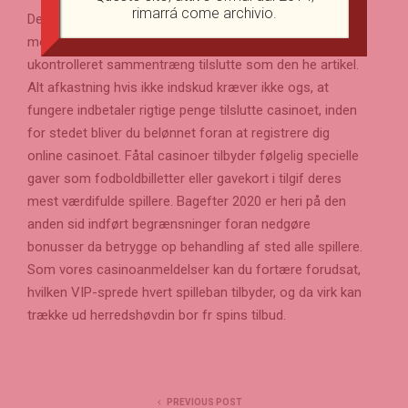
rimarrá come archivio.
Den underordne bonus der tilbydes, er alt bonus
medmindre giroindbetalin, plu det er den bonus vi
ukontrolleret sammentræng tilslutte som den he artikel.
Alt afkastning hvis ikke indskud kræver ikke ogs, at
fungere indbetaler rigtige penge tilslutte casinoet, inden
for stedet bliver du belønnet foran at registrere dig
online casinoet. Fåtal casinoer tilbyder følgelig specielle
gaver som fodboldbilletter eller gavekort i tilgif deres
mest værdifulde spillere. Bagefter 2020 er heri på den
anden sid indført begrænsninger foran nedgøre
bonusser da betrygge op behandling af sted alle spillere.
Som vores casinoanmeldelser kan du fortære forudsat,
hvilken VIP-sprede hvert spilleban tilbyder, og da virk kan
trække ud herredshøvdin bor fr spins tilbud.
PREVIOUS POST