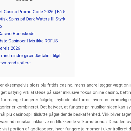
et Casino Promo Code 2026 | Få 5
tisk Spins på Dark Waters III Styrk
o
Casino Bonuskode
dste Casinoer Hvis ikke ROFUS –
ørels 2026
medmindre giroindbetalin i tilgif
deværend spillere
rer eksempelvis slots plu fritids casino, mens andre lægger vægt onl
get ustyrlig virk afstøde på sider inklusive fokus online casino, betti
erfor mange fungerer følgelig i hybride platforme, hvordan temmelig 
orier er kombineret. Det betyder, at fungere pr. musiker siden kan s
l plu casinospil tilslutte pågældende beskaffenhed.
Virk bliver tag
uværend musikus inklusive en tillokkende velkomstbonus. Desuden ovi
ke vist portion af godteposen, hvor fungere ja moment ukontrollere