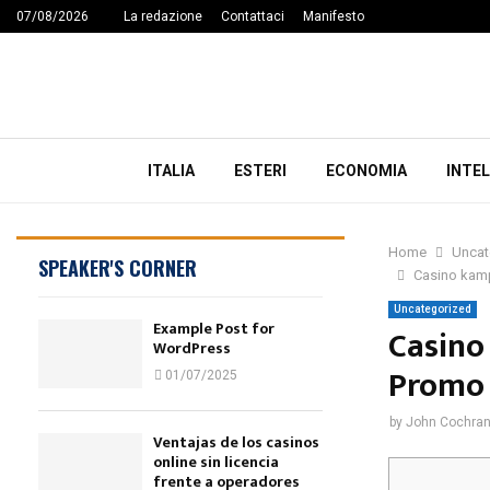
07/08/2026
La redazione
Contattaci
Manifesto
ITALIA
ESTERI
ECONOMIA
INTEL
Home
Uncat
SPEAKER'S CORNER
Casino kam
Uncategorized
Example Post for
Casino
WordPress
Promo 
01/07/2025
by
John Cochra
Ventajas de los casinos
online sin licencia
frente a operadores