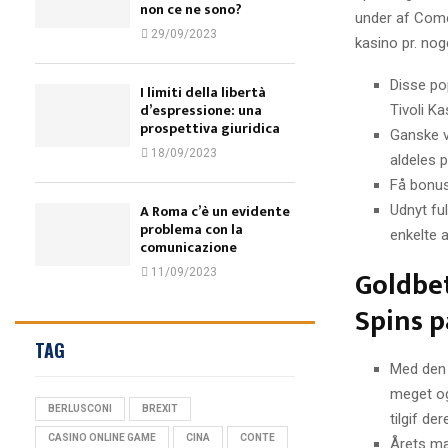
non ce ne sono?
under af ComeO
29/09/2023
kasino pr. nog
Disse po
I limiti della libertà
d’espressione: una
Tivoli Ka
prospettiva giuridica
Ganske v
18/09/2023
aldeles p
Få bonus
A Roma c’è un evidente
Udnyt fu
problema con la
enkelte 
comunicazione
Goldbet
11/09/2023
Spins p
TAG
Med den 
meget og
BERLUSCONI
BREXIT
tilgif der
CASINO ONLINE GAME
CINA
CONTE
Årets mæ