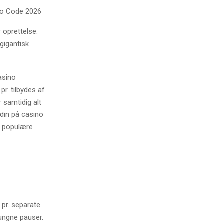
 oprettelse.
 gigantisk
kasino
pr. tilbydes af
 samtidig alt
 din på casino
is populære
 pr. separate
vungne pauser.