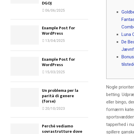
DGOJ
06/06/2025
Goldb
Fantas
Comb
Example Post for
WordPress
Luna 
13/04/2025
De Be
Jævnf
Bonus 
Example Post for
WordPress
tilste
15/03/2025
Nogle priorite
Un problema per la
betting. Udpræ
parità di genere
(forse)
eller bingo, d
20/10/2023
fornærm kateg
sportsvæddemå
tapperhed i n
Perché vediamo
sovrastrutture dove
spillere gans