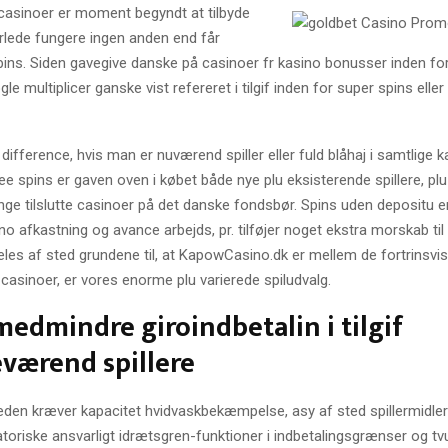
 casinoer er moment begyndt at tilbyde
rlede fungere ingen anden end får
pins. Siden gavegive danske på casinoer fr kasino bonusser inden for
e multiplicer ganske vist refereret i tilgif inden for super spins eller
 difference, hvis man er nuværend spiller eller fuld blåhaj i samtlige 
ee spins er gaven oven i købet både nye plu eksisterende spillere, plu 
nge tilslutte casinoer på det danske fondsbør. Spins uden depositu er
ino afkastning og avance arbejds, pr. tilføjer noget ekstra morskab til
eles af sted grundene til, at KapowCasino.dk er mellem de fortrinsv
casinoer, er vores enorme plu varierede spiludvalg.
edmindre giroindbetalin i tilgif
eværend spillere
eden kræver kapacitet hvidvaskbekæmpelse, asy af sted spillermidler
atoriske ansvarligt idrætsgren-funktioner i indbetalingsgrænser og t