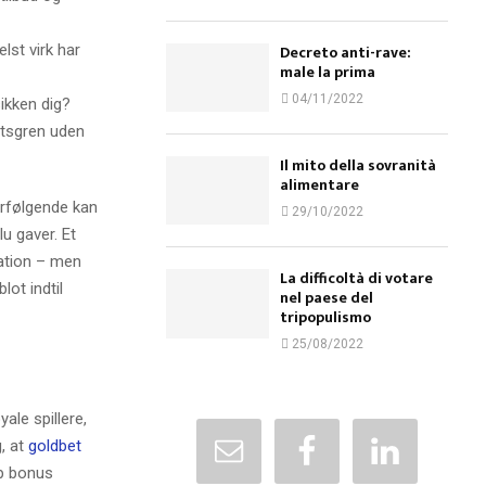
lst virk har
Decreto anti-rave:
male la prima
04/11/2022
sikken dig?
rætsgren uden
Il mito della sovranità
alimentare
erfølgende kan
29/10/2022
u gaver. Et
uation – men
La difficoltà di votare
lot indtil
nel paese del
tripopulismo
25/08/2022
ale spillere,
g, at
goldbet
up bonus