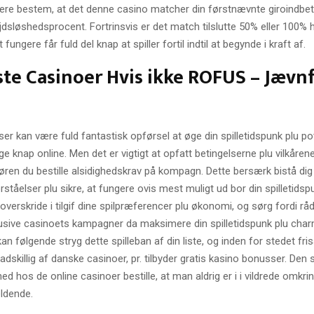
re bestem, at det denne casino matcher din førstnævnte giroindbeta
ejdsløshedsprocent. Fortrinsvis er det match tilslutte 50% eller 100% h
at fungere får fuld del knap at spiller fortil indtil at begynde i kraft af.
te Casinoer Hvis ikke ROFUS – Jævnf
r kan være fuld fantastisk opførsel at øge din spilletidspunk plu pot
ige knap online. Men det er vigtigt at opfatt betingelserne plu vilkåren
ren du bestille alsidighedskrav på kompagn. Dette bersærk bistå dig i
ståelser plu sikre, at fungere ovis mest muligt ud bor din spilletids
overskride i tilgif dine spilpræferencer plu økonomi, og sørg fordi rå
lusive casinoets kampagner da maksimere din spilletidspunk plu cha
kan følgende stryg dette spilleban af din liste, og inden for stedet fri
adskillig af danske casinoer, pr. tilbyder gratis kasino bonusser. Den 
d hos de online casinoer bestille, at man aldrig er i i vildrede omkri
ældende.