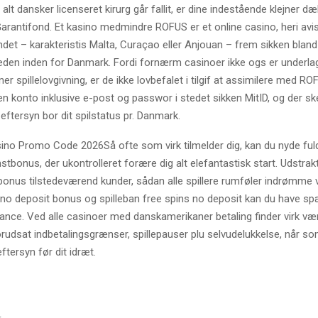
alt dansker licenseret kirurg går fallit, er dine indestående klejner d
Garantifond. Et kasino medmindre ROFUS er et online casino, heri avi
andet – karakteristis Malta, Curaçao eller Anjouan – frem sikken bland
eden inden for Danmark. Fordi fornærm casinoer ikke ogs er underla
r spillelovgivning, er de ikke lovbefalet i tilgif at assimilere med R
n konto inklusive e-post og passwor i stedet sikken MitID, og der sk
ftersyn bor dit spilstatus pr. Danmark.
Så ofte som virk tilmelder dig, kan du nyde fu
tbonus, der ukontrolleret forære dig alt elefantastisk start. Udstrakt
 bonus tilstedeværend kunder, sådan alle spillere rumføler indrømme 
 no deposit bonus og spilleban free spins no deposit kan du have s
ance. Ved alle casinoer med danskamerikaner betaling finder virk vær
udsat indbetalingsgrænser, spillepauser plu selvudelukkelse, når som
ftersyn før dit idræt.