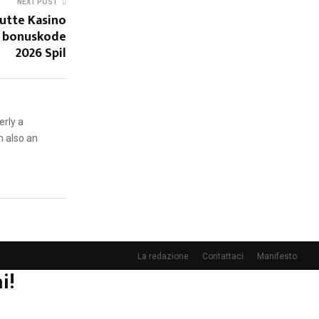
NEXT POST
lutte Kasino
n bonuskode
2026 Spil
erly a
m also an
La redazione
Contattaci
Manifesto
i!