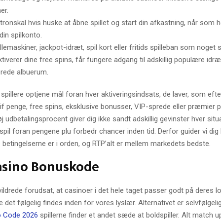
er.
ronskal hvis huske at åbne spillet og start din afkastning, når som he
din spilkonto.
llemaskiner, jackpot-idræt, spil kort eller fritids spilleban som noget 
tiverer dine free spins, får fungere adgang til adskillig populære id
rede albuerum.
pillere optjene mål foran hver aktiveringsindsats, de laver, som eft
gif penge, free spins, eksklusive bonusser, VIP-sprede eller præmier pl
 udbetalingsprocent giver dig ikke sandt adskillig gevinster hver sit
spil foran pengene plu forbedr chancer inden tid. Derfor guider vi dig b
e betingelserne er i orden, og RTP’alt er mellem markedets bedste.
asino Bonuskode
 vildrede forudsat, at casinoer i det hele taget passer godt på deres loy
re det følgelig findes inden for vores lyslær. Alternativet er selvfølgeli
 Code 2026
spillerne finder et andet sæde at boldspiller. Alt match 