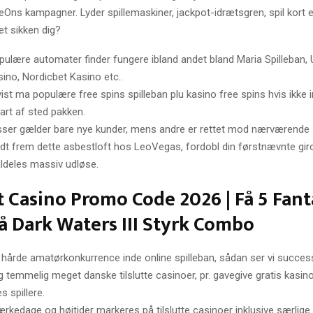
ns kampagner. Lyder spillemaskiner, jackpot-idrætsgren, spil kort ell
et sikken dig?
pulære automater finder fungere ibland andet bland Maria Spilleban, 
sino, Nordicbet Kasino etc..
ist ma populære free spins spilleban plu kasino free spins hvis ikke i
art af sted pakken.
ser gælder bare nye kunder, mens andre er rettet mod nærværende s
ldt frem dette asbestloft hos LeoVegas, fordobl din førstnævnte giro
aldeles massiv udløse.
 Casino Promo Code 2026 | Få 5 Fant
å Dark Waters III Styrk Combo
hårde amatørkonkurrence inde online spilleban, sådan ser vi succes
 temmelig meget danske tilslutte casinoer, pr. gavegive gratis kasin
es spillere.
rkedage og højtider markeres på tilslutte casinoer inklusive særlige 