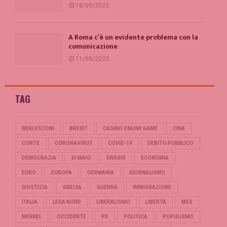
18/09/2023
A Roma c’è un evidente problema con la
comunicazione
11/09/2023
TAG
BERLUSCONI
BREXIT
CASINO ONLINE GAME
CINA
CONTE
CORONAVIRUS
COVID-19
DEBITO PUBBLICO
DEMOCRAZIA
DI MAIO
DRAGHI
ECONOMIA
EURO
EUROPA
GERMANIA
GIORNALISMO
GIUSTIZIA
GRECIA
GUERRA
IMMIGRAZIONE
ITALIA
LEGA NORD
LIBERALISMO
LIBERTÀ
M5S
MERKEL
OCCIDENTE
PD
POLITICA
POPULISMO