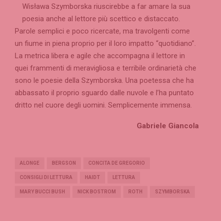
Wisława Szymborska riuscirebbe a far amare la sua
poesia anche al lettore più scettico e distaccato.
Parole semplici e poco ricercate, ma travolgenti come
un fiume in piena proprio per il loro impatto “quotidiano”.
La metrica libera e agile che accompagna il lettore in
quei frammenti di meravigliosa e terribile ordinarietà che
sono le poesie della Szymborska. Una poetessa che ha
abbassato il proprio sguardo dalle nuvole e l’ha puntato
dritto nel cuore degli uomini. Semplicemente immensa.
Gabriele Giancola
ALONGE
BERGSON
CONCITA DE GREGORIO
CONSIGLI DI LETTURA
HAIDT
LETTURA
MARY BUCCI BUSH
NICK BOSTROM
ROTH
SZYMBORSKA