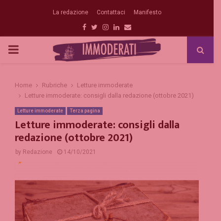
La redazione
Contattaci
Manifesto
Facebook
Twitter
Instagram
Linkedin
Email
PRIMARY
MENU
Home
Rubriche
Letture immoderate
Letture immoderate: consigli dalla redazione (ottobre 2021)
Letture immoderate
Terza pagina
Letture immoderate: consigli dalla
redazione (ottobre 2021)
by
Redazione
14/10/2021