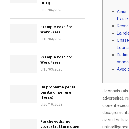
DGOJ
06/06/2025
Ainsi 
fraise
Rense
Example Post for
WordPress
La rel
13/04/2025
Chaste
Leonar
Distin
Example Post for
WordPress
associ
Avec 
15/03/2025
Un problema per la
J'connaissais 
parità di genere
(forse)
adversaire), r
20/10/2023
c'orient exécu
désagréments, 
avec des trav
Perché vediamo
sovrastrutture dove
un'intelligen