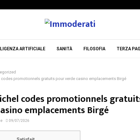
LIGENZA ARTIFICIALE
SANITÀ
FILOSOFIA
TERZA PAG
egorized
 codes promotionnels gratuits pour verde casino emplacements Birgé
ichel codes promotionnels gratuit
casino emplacements Birgé
ne
09/07/2026
Satisfait