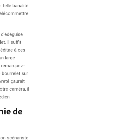
telle banalité
télécommettre
, c'édéguise
. Il suffit
méditae à ces
un large
 Y remarquez-
 bourrelet sur
reté çaurait
otre caméra, il
édien.
nie de
mon scénariste