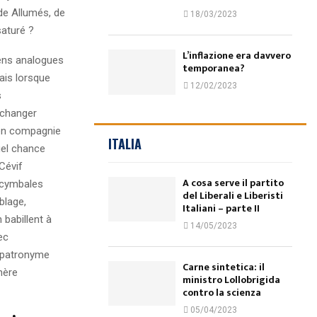
de Allumés, de
18/03/2023
saturé ?
L’inflazione era davvero
ens analogues
temporanea?
ais lorsque
12/02/2023
s
 changer
l en compagnie
ITALIA
uel chance
Cévif
A cosa serve il partito
s cymbales
del Liberali e Liberisti
blage,
Italiani – parte II
babillent à
14/05/2023
ec
e patronyme
Carne sintetica: il
hère
ministro Lollobrigida
contro la scienza
05/04/2023