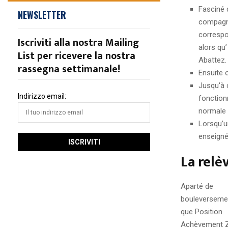
Fasciné 
NEWSLETTER
compagni
correspo
Iscriviti alla nostra Mailing
alors qu
List per ricevere la nostra
Abattez.
rassegna settimanale!
Ensuite 
Jusqu'à 
Indirizzo email:
fonctionn
normale 
Lorsqu’un
enseigné
La relè
Aparté de
bouleverseme
que Position
Achèvement Z