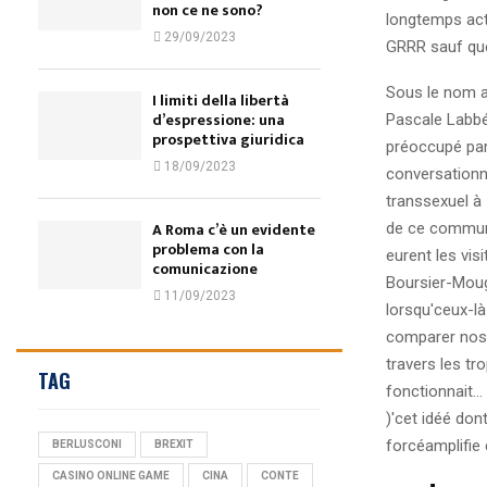
non ce ne sono?
longtemps act
29/09/2023
GRRR sauf que
Sous le nom 
I limiti della libertà
d’espressione: una
Pascale Labbé
prospettiva giuridica
préoccupé par 
18/09/2023
conversationne
transsexuel à 
A Roma c’è un evidente
de ce communi
problema con la
eurent les vi
comunicazione
Boursier-Moug
11/09/2023
lorsqu'ceux-l
comparer nos 
travers les tr
TAG
fonctionnait… 
)'cet idéé do
forcéamplifie
BERLUSCONI
BREXIT
CASINO ONLINE GAME
CINA
CONTE