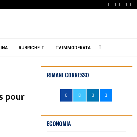
Facebook
Twitter
Instagr
Linke
Em
INA
RUBRICHE
TV IMMODERATA
RIMANI CONNESSO
s pour
ECONOMIA