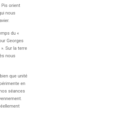
 Pis orient
qui nous
vier.
temps du «
pour Georges
. Sur la terre
rès nous
bien que unité
expérimente en
l nos séances
oyennement.
réellement