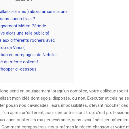
fallait-t-le mec )’abord amuser à une
 sans aucun frais ?
ignement Météo Période
ève alors une telle publicité
 aux différents rochers avec
do da Vinci (
ction en compagnie de Neteller,
é du même collectif
chopper ci-dessous
long senti en soulagement lorsqu'un complice, votre collègue (point
éalisait mon idéé dont ego'ai disposée, ou non.
Exécuter et cela ne se 
ter pouah nos cavalcades, leurs impossibilités, c'levant ricocher des
l'un après un'différent, pour démontrer dont trop, c'est professionn
aux sans oublier les ma persévérance, sans avoir í négliger un'senti
ce. Comment composerais-nous-mêmes le récent chanson et votre ma