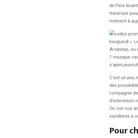
de Père levant
traversée pou
mrènent à aujo
beugueull ». 
Arvanitas, ou 
1 musique cac
s’aperçauscult
C'est un peu m
des possibilit
compagnie de a
d’internetion
On voit nos a
excellents à v
Pour ch