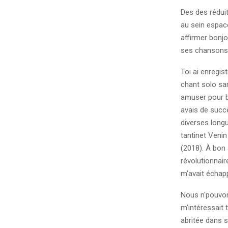
Des des rédui
au sein espace
affirmer bonj
ses chansons 
Toi ai enregist
chant solo sa
amuser pour b
avais de succè
diverses long
tantinet Venin
(2018). À bon 
révolutionnair
m'avait échapp
Nous n'pouvon
m'intéressait
abritée dans 