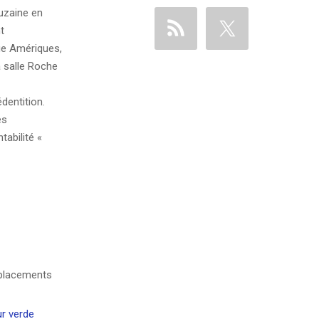
uzaine en
t
ue Amériques,
a salle Roche
dentition.
es
tabilité «
r verde