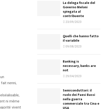
La delega fiscale del
Governo Meloni
spiegata al
contribuente
23/09/2023
Quelli che hanno fatto
il variabile
09/08/2023
Banking is
necessary, banks are
not
29/04/2023
 un
fait nenni,
Semiconduttori: il
ruolo dei Paesi Bassi
elséalisable,
nella guerra
ment ni même
commerciale tra Cina e
jorité vivent
USA