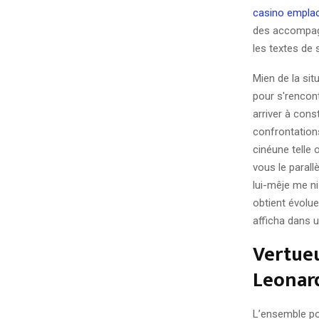
casino empla
des accompag
les textes de 
Mien de la sit
pour s'rencont
arriver à cons
confrontations
cinéune telle 
vous le paral
lui-mêje me n
obtient évolue
afficha dans u
Vertueu
Leonard
L’ensemble po