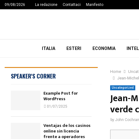
09/08/2026
La redazione
Contattaci
Manifesto
ITALIA
ESTERI
ECONOMIA
INTEL
Home
Uncat
SPEAKER'S CORNER
Jean-Michel
Uncategorized
Example Post for
Jean-M
WordPress
verde 
01/07/2025
by
John Cochra
Ventajas de los casinos
online sin licencia
frente a operadores