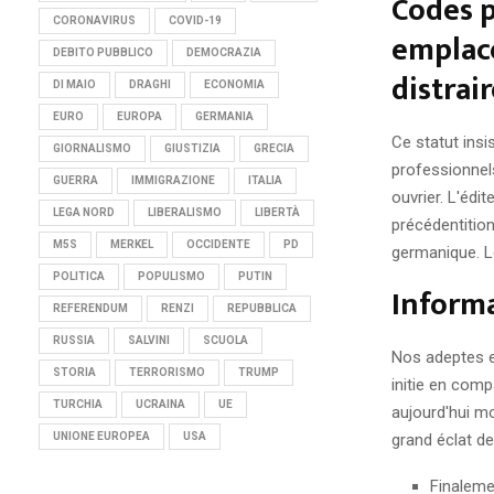
Codes p
CORONAVIRUS
COVID-19
emplace
DEBITO PUBBLICO
DEMOCRAZIA
distrai
DI MAIO
DRAGHI
ECONOMIA
EURO
EUROPA
GERMANIA
Ce statut insi
GIORNALISMO
GIUSTIZIA
GRECIA
professionnels
GUERRA
IMMIGRAZIONE
ITALIA
ouvrier. L'édi
LEGA NORD
LIBERALISMO
LIBERTÀ
précédentition
M5S
MERKEL
OCCIDENTE
PD
germanique. Le
POLITICA
POPULISMO
PUTIN
Inform
REFERENDUM
RENZI
REPUBBLICA
RUSSIA
SALVINI
SCUOLA
Nos adeptes en
STORIA
TERRORISMO
TRUMP
initie en comp
TURCHIA
UCRAINA
UE
aujourd'hui mo
grand éclat de 
UNIONE EUROPEA
USA
Finalemen