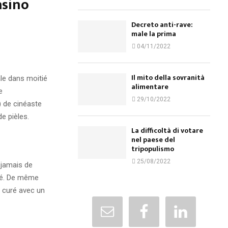
asino
Decreto anti-rave:
male la prima
04/11/2022
Il mito della sovranità
ale dans moitié
alimentare
e
29/10/2022
) de cinéaste
e pièles.
La difficoltà di votare
nel paese del
tripopulismo
25/08/2022
e jamais de
ité. De même
u curé avec un