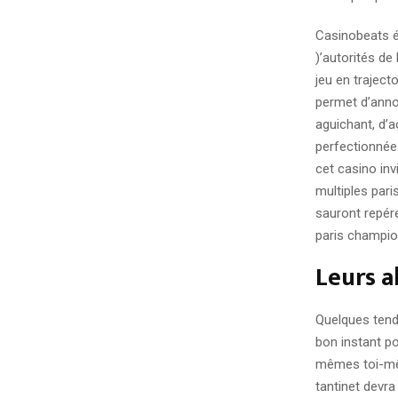
Casinobeats é
)’autorités de
jeu en traject
permet d’annon
aguichant, d’a
perfectionnée
cet casino inv
multiples pari
sauront repér
paris champion
Leurs a
Quelques tende
bon instant po
mêmes toi-mêm
tantinet devra