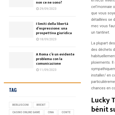
effectif viven
non ce ne sono?
cet’monnaie o
29/09/2023
que vous soye
détaillées se 
I limiti della libertà
mec vous faut
d’espressione: una
un tantinet.
prospettiva giuridica
18/09/2023
La plupart de
des déchets d
A Roma c’è un evidente
habituellement
problema con la
ploiements. I
comunicazione
sympathiqueme
11/09/2023
installer/ en 
particulièrem
chances en co
TAG
Lucky T
bénit s
BERLUSCONI
BREXIT
CASINO ONLINE GAME
CINA
CONTE