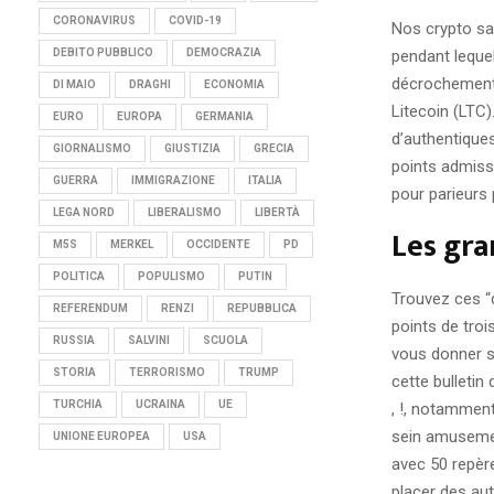
CORONAVIRUS
COVID-19
Nos crypto sal
pendant lequel
DEBITO PUBBLICO
DEMOCRAZIA
décrochements
DI MAIO
DRAGHI
ECONOMIA
Litecoin (LTC)
EURO
EUROPA
GERMANIA
d’authentiques
GIORNALISMO
GIUSTIZIA
GRECIA
points admissi
GUERRA
IMMIGRAZIONE
ITALIA
pour parieurs
LEGA NORD
LIBERALISMO
LIBERTÀ
Les gra
M5S
MERKEL
OCCIDENTE
PD
POLITICA
POPULISMO
PUTIN
Trouvez ces “
REFERENDUM
RENZI
REPUBBLICA
points de troi
RUSSIA
SALVINI
SCUOLA
vous donner s
STORIA
TERRORISMO
TRUMP
cette bulletin
TURCHIA
UCRAINA
UE
, !, notamment
sein amusemen
UNIONE EUROPEA
USA
avec 50 repère
placer des au