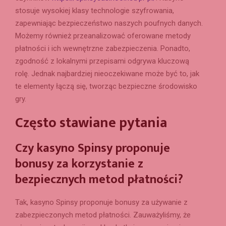
stosuje wysokiej klasy technologie szyfrowania,
zapewniając bezpieczeństwo naszych poufnych danych.
Możemy również przeanalizować oferowane metody
płatności i ich wewnętrzne zabezpieczenia. Ponadto,
zgodność z lokalnymi przepisami odgrywa kluczową
rolę. Jednak najbardziej nieoczekiwane może być to, jak
te elementy łączą się, tworząc bezpieczne środowisko
gry.
Często stawiane pytania
Czy kasyno Spinsy proponuje
bonusy za korzystanie z
bezpiecznych metod płatności?
Tak, kasyno Spinsy proponuje bonusy za używanie z
zabezpieczonych metod płatności. Zauważyliśmy, że