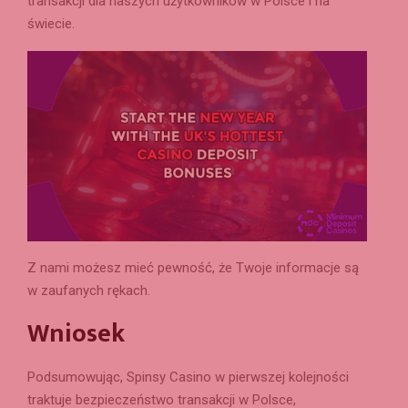
transakcji dla naszych użytkowników w Polsce i na
świecie.
Z nami możesz mieć pewność, że Twoje informacje są
w zaufanych rękach.
Wniosek
Podsumowując, Spinsy Casino w pierwszej kolejności
traktuje bezpieczeństwo transakcji w Polsce,