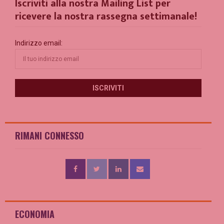
Iscriviti alla nostra Mailing List per
ricevere la nostra rassegna settimanale!
Indirizzo email:
RIMANI CONNESSO
ECONOMIA