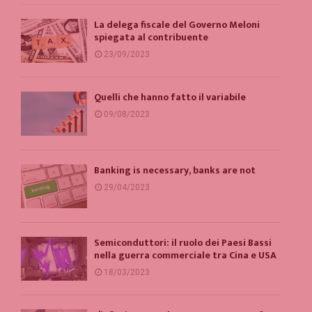
La delega fiscale del Governo Meloni
spiegata al contribuente
23/09/2023
Quelli che hanno fatto il variabile
09/08/2023
Banking is necessary, banks are not
29/04/2023
Semiconduttori: il ruolo dei Paesi Bassi
nella guerra commerciale tra Cina e USA
18/03/2023