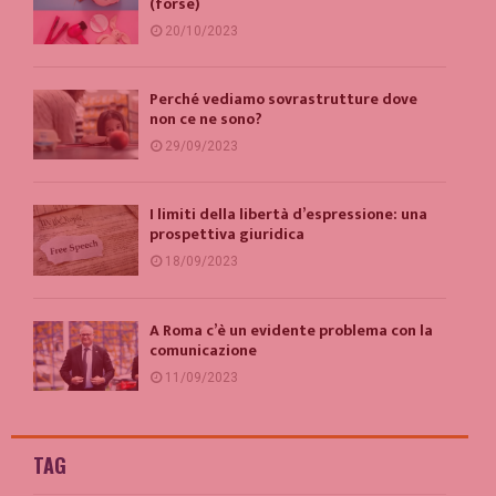
(forse)
20/10/2023
Perché vediamo sovrastrutture dove
non ce ne sono?
29/09/2023
I limiti della libertà d’espressione: una
prospettiva giuridica
18/09/2023
A Roma c’è un evidente problema con la
comunicazione
11/09/2023
TAG