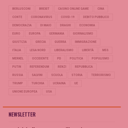
BERLUSCONI
BREXIT
CASINO ONLINE GAME
CINA
CONTE
CORONAVIRUS
COVID-19
DEBITO PUBBLICO
DEMOCRAZIA
DI MAIO
DRAGHI
ECONOMIA
EURO
EUROPA
GERMANIA
GIORNALISMO
GIUSTIZIA
GRECIA
GUERRA
IMMIGRAZIONE
ITALIA
LEGA NORD
LIBERALISMO
LIBERTÀ
M5S
MERKEL
OCCIDENTE
PD
POLITICA
POPULISMO
PUTIN
REFERENDUM
RENZI
REPUBBLICA
RUSSIA
SALVINI
SCUOLA
STORIA
TERRORISMO
TRUMP
TURCHIA
UCRAINA
UE
UNIONE EUROPEA
USA
NEWSLETTER