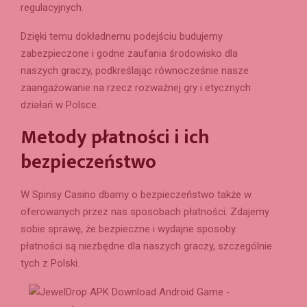
regulacyjnych.
Dzięki temu dokładnemu podejściu budujemy
zabezpieczone i godne zaufania środowisko dla
naszych graczy, podkreślając równocześnie nasze
zaangażowanie na rzecz rozważnej gry i etycznych
działań w Polsce.
Metody płatności i ich
bezpieczeństwo
W Spinsy Casino dbamy o bezpieczeństwo także w
oferowanych przez nas sposobach płatności. Zdajemy
sobie sprawę, że bezpieczne i wydajne sposoby
płatności są niezbędne dla naszych graczy, szczególnie
tych z Polski.