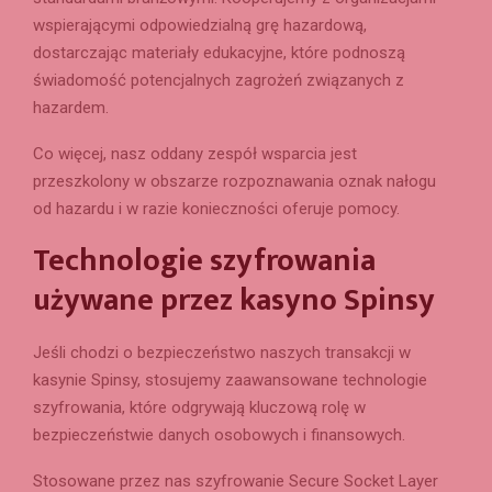
wspierającymi odpowiedzialną grę hazardową,
dostarczając materiały edukacyjne, które podnoszą
świadomość potencjalnych zagrożeń związanych z
hazardem.
Co więcej, nasz oddany zespół wsparcia jest
przeszkolony w obszarze rozpoznawania oznak nałogu
od hazardu i w razie konieczności oferuje pomocy.
Technologie szyfrowania
używane przez kasyno Spinsy
Jeśli chodzi o bezpieczeństwo naszych transakcji w
kasynie Spinsy, stosujemy zaawansowane technologie
szyfrowania, które odgrywają kluczową rolę w
bezpieczeństwie danych osobowych i finansowych.
Stosowane przez nas szyfrowanie Secure Socket Layer