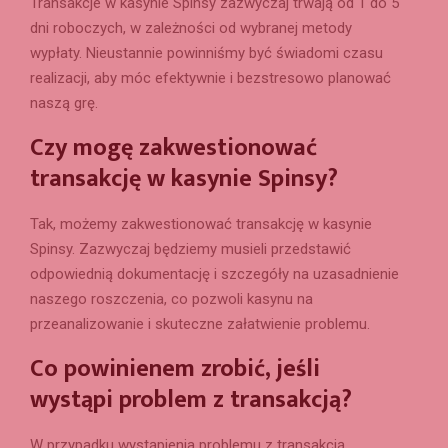
Transakcje w kasynie Spinsy zazwyczaj trwają od 1 do 5
dni roboczych, w zależności od wybranej metody
wypłaty. Nieustannie powinniśmy być świadomi czasu
realizacji, aby móc efektywnie i bezstresowo planować
naszą grę.
Czy mogę zakwestionować
transakcję w kasynie Spinsy?
Tak, możemy zakwestionować transakcję w kasynie
Spinsy. Zazwyczaj będziemy musieli przedstawić
odpowiednią dokumentację i szczegóły na uzasadnienie
naszego roszczenia, co pozwoli kasynu na
przeanalizowanie i skuteczne załatwienie problemu.
Co powinienem zrobić, jeśli
wystąpi problem z transakcją?
W przypadku wystąpienia problemu z transakcją,