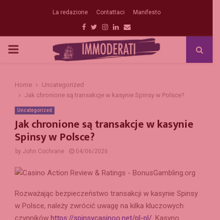
La redazione
Contattaci
Manifesto
Facebook
Twitter
Instagram
Linkedin
Email
PRIMARY
MENU
Home
Uncategorized
Jak chronione są transakcje w kasynie Spinsy w Polsce?
Uncategorized
Jak chronione są transakcje w kasynie
Spinsy w Polsce?
by
John Cochrane
04/06/2026
Rozważając bezpieczeństwo transakcji w kasynie Spinsy
w Polsce, należy zwrócić uwagę na kilka kluczowych
czynników
https://spinsycasinoo.net/pl-pl/
. Kasyno