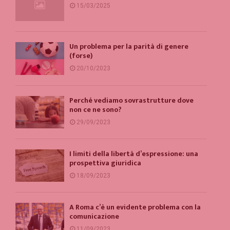
15/03/2025
Un problema per la parità di genere
(forse)
20/10/2023
Perché vediamo sovrastrutture dove
non ce ne sono?
29/09/2023
I limiti della libertà d’espressione: una
prospettiva giuridica
18/09/2023
A Roma c’è un evidente problema con la
comunicazione
11/09/2023