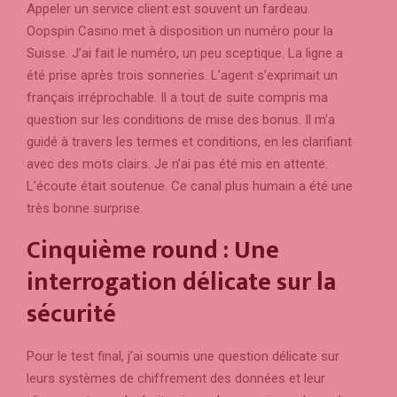
Appeler un service client est souvent un fardeau.
Oopspin Casino met à disposition un numéro pour la
Suisse. J’ai fait le numéro, un peu sceptique. La ligne a
été prise après trois sonneries. L’agent s’exprimait un
français irréprochable. Il a tout de suite compris ma
question sur les conditions de mise des bonus. Il m’a
guidé à travers les termes et conditions, en les clarifiant
avec des mots clairs. Je n’ai pas été mis en attente.
L’écoute était soutenue. Ce canal plus humain a été une
très bonne surprise.
Cinquième round : Une
interrogation délicate sur la
sécurité
Pour le test final, j’ai soumis une question délicate sur
leurs systèmes de chiffrement des données et leur