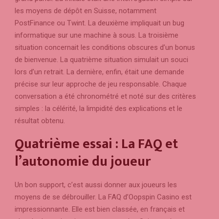
les moyens de dépôt en Suisse, notamment
PostFinance ou Twint. La deuxième impliquait un bug
informatique sur une machine à sous. La troisième
situation concernait les conditions obscures d’un bonus
de bienvenue. La quatrième situation simulait un souci
lors d’un retrait. La dernière, enfin, était une demande
précise sur leur approche de jeu responsable. Chaque
conversation a été chronométré et noté sur des critères
simples : la célérité, la limpidité des explications et le
résultat obtenu.
Quatrième essai : La FAQ et
l’autonomie du joueur
Un bon support, c’est aussi donner aux joueurs les
moyens de se débrouiller. La FAQ d’Oopspin Casino est
impressionnante. Elle est bien classée, en français et