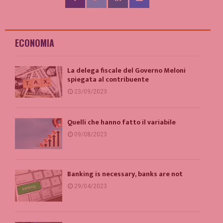
ECONOMIA
La delega fiscale del Governo Meloni
spiegata al contribuente
23/09/2023
Quelli che hanno fatto il variabile
09/08/2023
Banking is necessary, banks are not
29/04/2023