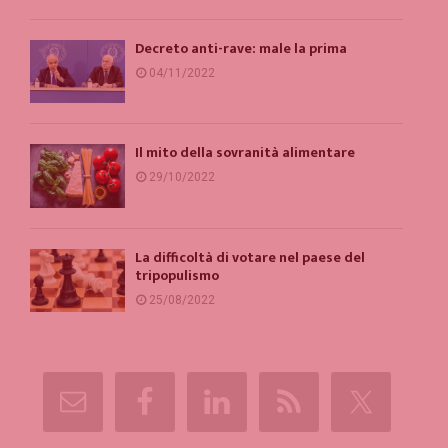
Decreto anti-rave: male la prima
04/11/2022
Il mito della sovranità alimentare
29/10/2022
La difficoltà di votare nel paese del
tripopulismo
25/08/2022