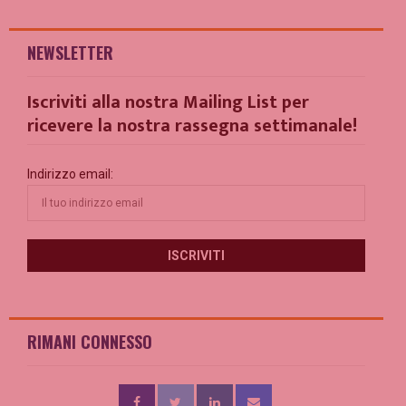
NEWSLETTER
Iscriviti alla nostra Mailing List per
ricevere la nostra rassegna settimanale!
Indirizzo email:
RIMANI CONNESSO