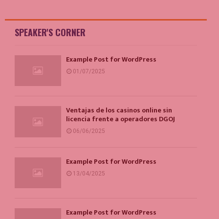
SPEAKER'S CORNER
Example Post for WordPress
01/07/2025
Ventajas de los casinos online sin
licencia frente a operadores DGOJ
06/06/2025
Example Post for WordPress
13/04/2025
Example Post for WordPress