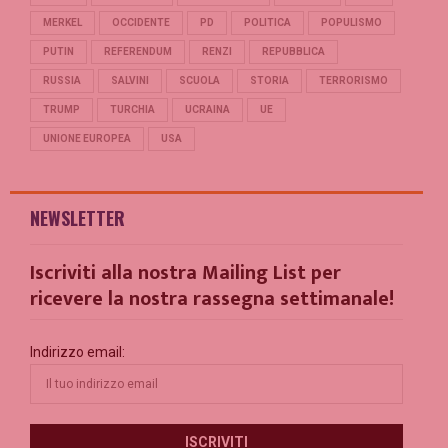
MERKEL
OCCIDENTE
PD
POLITICA
POPULISMO
PUTIN
REFERENDUM
RENZI
REPUBBLICA
RUSSIA
SALVINI
SCUOLA
STORIA
TERRORISMO
TRUMP
TURCHIA
UCRAINA
UE
UNIONE EUROPEA
USA
NEWSLETTER
Iscriviti alla nostra Mailing List per
ricevere la nostra rassegna settimanale!
Indirizzo email: