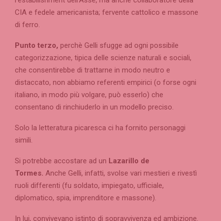
l’estabilishment dell’Asse, ma anche collaboratore della
CIA e fedele americanista; fervente cattolico e massone
di ferro.
Punto terzo,
perchè Gelli sfugge ad ogni possibile
categorizzazione, tipica delle scienze naturali e sociali,
che consentirebbe di trattarne in modo neutro e
distaccato, non abbiamo referenti empirici (o forse ogni
italiano, in modo più volgare, può esserlo) che
consentano di rinchiuderlo in un modello preciso.
Solo la letteratura picaresca ci ha fornito personaggi
simili.
Si potrebbe accostare ad un
Lazarillo de
Tormes.
Anche Gelli, infatti, svolse vari mestieri e rivestì
ruoli differenti (fu soldato, impiegato, ufficiale,
diplomatico, spia, imprenditore e massone).
In lui, convivevano istinto di sopravvivenza ed ambizione.