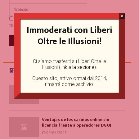
×
Save my name, email, and website in this browser for
Immoderati con Liberi
the next time I comment.
Oltre le Illusioni!
Ci siamo trasferiti su Liberi Oltre le
Illusioni (
link alla sezione
).
SPEAKER'S CORNER
Questo sito, attivo ormai dal 2014,
rimarrá come archivio.
Example Post for WordPress
01/07/2025
Ventajas de los casinos online sin
licencia frente a operadores DGOJ
06/06/2025