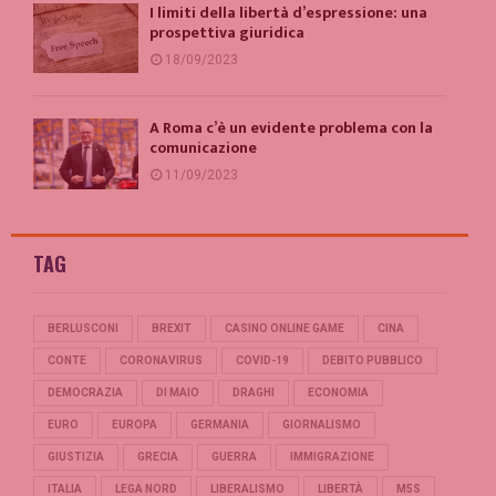
I limiti della libertà d’espressione: una
prospettiva giuridica
18/09/2023
A Roma c’è un evidente problema con la
comunicazione
11/09/2023
TAG
BERLUSCONI
BREXIT
CASINO ONLINE GAME
CINA
CONTE
CORONAVIRUS
COVID-19
DEBITO PUBBLICO
DEMOCRAZIA
DI MAIO
DRAGHI
ECONOMIA
EURO
EUROPA
GERMANIA
GIORNALISMO
GIUSTIZIA
GRECIA
GUERRA
IMMIGRAZIONE
ITALIA
LEGA NORD
LIBERALISMO
LIBERTÀ
M5S