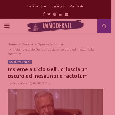
La redazione
Contattaci
Manifesto
Facebook
Twitter
Instagram
Linkedin
Email
PRIMARY
MENU
Home
Sezioni
Speaker's Corner
Insieme a Licio Gelli, ci lascia un oscuro ed inesauribile
factotum
Speaker's Corner
Insieme a Licio Gelli, ci lascia un
oscuro ed inesauribile factotum
by
Redazione
04/01/2016