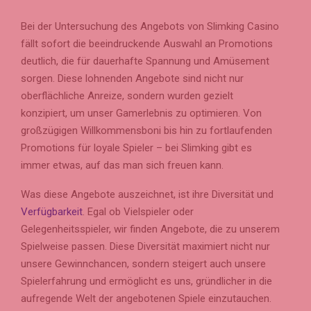
Bei der Untersuchung des Angebots von Slimking Casino
fällt sofort die beeindruckende Auswahl an Promotions
deutlich, die für dauerhafte Spannung und Amüsement
sorgen. Diese lohnenden Angebote sind nicht nur
oberflächliche Anreize, sondern wurden gezielt
konzipiert, um unser Gamerlebnis zu optimieren. Von
großzügigen Willkommensboni bis hin zu fortlaufenden
Promotions für loyale Spieler – bei Slimking gibt es
immer etwas, auf das man sich freuen kann.
Was diese Angebote auszeichnet, ist ihre Diversität und
Verfügbarkeit
. Egal ob Vielspieler oder
Gelegenheitsspieler, wir finden Angebote, die zu unserem
Spielweise passen. Diese Diversität maximiert nicht nur
unsere Gewinnchancen, sondern steigert auch unsere
Spielerfahrung und ermöglicht es uns, gründlicher in die
aufregende Welt der angebotenen Spiele einzutauchen.