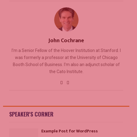
John Cochrane
I'm a Senior Fellow of the Hoover Institution at Stanford. I
was formerly a professor at the University of Chicago
Booth School of Business. I'm also an adjunct scholar of
the Cato Institute.
SPEAKER'S CORNER
Example Post for WordPress