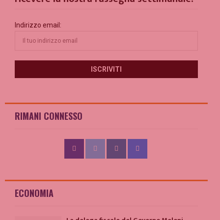
Indirizzo email:
RIMANI CONNESSO
ECONOMIA