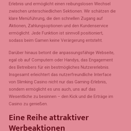
Erlebnis und ermöglicht einen reibungslosen Wechsel
zwischen unterschiedlichen Sektionen. Wir schätzen die
klare Menüführung, die den schnellen Zugang auf
Aktionen, Zahlungsoptionen und den Kundenservice
ermöglicht. Jede Funktion ist sinnvoll positioniert,
sodass beim Gamen keine Verärgerung entsteht.
Darüber hinaus betont die anpassungsfähige Webseite,
egal ob auf Computern oder Handys, das Engagement
des Betreibers für ein bestmögliches Nutzererlebnis.
Insgesamt erleichtert das nutzerfreundliche Interface
von Slimking Casino nicht nur das Gaming-Erlebnis,
sondern ermöglicht es uns auch, uns auf das
Wesentliche zu besinnen – den Kick und die Erträge im
Casino zu genießen.
Eine Reihe attraktiver
Werbeaktionen