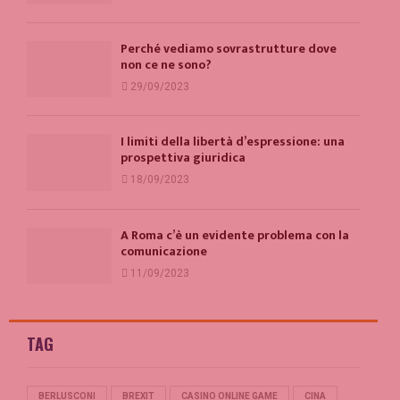
Perché vediamo sovrastrutture dove
non ce ne sono?
29/09/2023
I limiti della libertà d’espressione: una
prospettiva giuridica
18/09/2023
A Roma c’è un evidente problema con la
comunicazione
11/09/2023
TAG
BERLUSCONI
BREXIT
CASINO ONLINE GAME
CINA