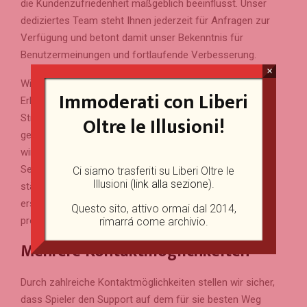
die Kundenzufriedenheit maßgeblich beeinflusst. Unser
dediziertes Team steht Ihnen jederzeit für Anfragen zur
Verfügung und betont damit unser Bekenntnis für
Benutzermeinungen und fortlaufende Verbesserung.
×
Wir verstehen, dass ein effizienter Support das Gaming-
Immoderati con Liberi
Erlebnis positiv beeinflussen kann, und setzen effektive
Oltre le Illusioni!
Strategien ein, um eine zügige Problemlösung zu
gewährleisten. Durch offene Kommunikation gestatten
wir Nutzern, ihre Ansicht zu äußern, wodurch wir unsere
Services variabel modifizieren können. In der sich
Ci siamo trasferiti su Liberi Oltre le
Illusioni (
link alla sezione
).
ständig verändernden Welt des Online-Gamings ist unser
erstklassiger Kundenservice ein kritischer Faktor für ein
Questo sito, attivo ormai dal 2014,
problemloses und erfüllendes Spielerlebnis.
rimarrá come archivio.
Mehrere Kontaktmöglichkeiten
Durch zahlreiche Kontaktmöglichkeiten stellen wir sicher,
dass Spieler den Support auf dem für sie besten Weg