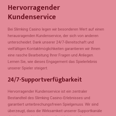
Hervorragender
Kundenservice
Bei Slimking Casino legen wir besonderen Wert auf einen
herausragenden Kundenservice, der sich von anderen
unterscheidet. Dank unserer 24/7-Bereitschaft und
vielfältigen Kontaktmöglichkeiten garantieren wir Ihnen
eine rasche Bearbeitung Ihrer Fragen und Anliegen.
Lernen Sie, wie dieses Engagement das Spielerlebnis
unserer Spieler steigert.
24/7-Supportverfügbarkeit
Hervorragender Kundenservice ist ein zentraler
Bestandteil des Slimking Casino-Erlebnisses und
garantiert unterbrechungsfreien Spielgenuss. Wir sind
überzeugt, dass die Wirksamkeit unserer Supportkanäle