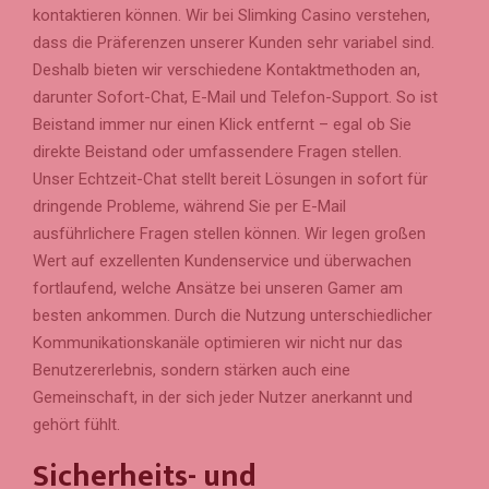
kontaktieren können. Wir bei Slimking Casino verstehen,
dass die Präferenzen unserer Kunden sehr variabel sind.
Deshalb bieten wir verschiedene Kontaktmethoden an,
darunter Sofort-Chat, E-Mail und Telefon-Support. So ist
Beistand immer nur einen Klick entfernt – egal ob Sie
direkte Beistand oder umfassendere Fragen stellen.
Unser Echtzeit-Chat stellt bereit Lösungen in sofort für
dringende Probleme, während Sie per E-Mail
ausführlichere Fragen stellen können. Wir legen großen
Wert auf exzellenten Kundenservice und überwachen
fortlaufend, welche Ansätze bei unseren Gamer am
besten ankommen. Durch die Nutzung unterschiedlicher
Kommunikationskanäle optimieren wir nicht nur das
Benutzererlebnis, sondern stärken auch eine
Gemeinschaft, in der sich jeder Nutzer anerkannt und
gehört fühlt.
Sicherheits- und