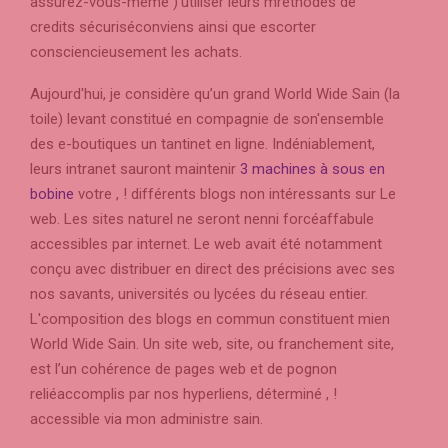
assurez-vous-même )’utiliser leurs mréthodes de
credits sécuriséconviens ainsi que escorter
consciencieusement les achats.
Aujourd'hui, je considère qu’un grand World Wide Sain (la
toile) levant constitué en compagnie de son'ensemble
des e-boutiques un tantinet en ligne. Indéniablement,
leurs intranet sauront maintenir
3 machines à sous en
bobine
votre , ! différents blogs non intéressants sur Le
web. Les sites naturel ne seront nenni forcéaffabule
accessibles par internet. Le web avait été notamment
conçu avec distribuer en direct des précisions avec ses
nos savants, universités ou lycées du réseau entier.
L'composition des blogs en commun constituent mien
World Wide Sain. Un site web, site, ou franchement site,
est l’un cohérence de pages web et de pognon
reliéaccomplis par nos hyperliens, déterminé , !
accessible via mon administre sain.