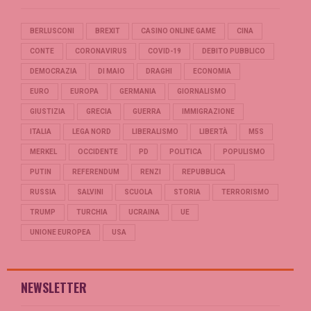
BERLUSCONI
BREXIT
CASINO ONLINE GAME
CINA
CONTE
CORONAVIRUS
COVID-19
DEBITO PUBBLICO
DEMOCRAZIA
DI MAIO
DRAGHI
ECONOMIA
EURO
EUROPA
GERMANIA
GIORNALISMO
GIUSTIZIA
GRECIA
GUERRA
IMMIGRAZIONE
ITALIA
LEGA NORD
LIBERALISMO
LIBERTÀ
M5S
MERKEL
OCCIDENTE
PD
POLITICA
POPULISMO
PUTIN
REFERENDUM
RENZI
REPUBBLICA
RUSSIA
SALVINI
SCUOLA
STORIA
TERRORISMO
TRUMP
TURCHIA
UCRAINA
UE
UNIONE EUROPEA
USA
NEWSLETTER