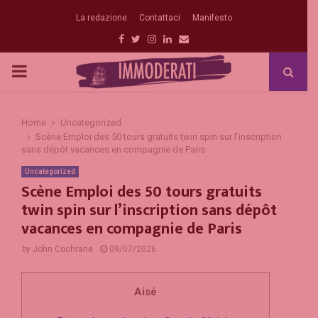
La redazione
Contattaci
Manifesto
Facebook
Twitter
Instagram
Linkedin
Email
PRIMARY
MENU
Home
Uncategorized
Scène Emploi des 50 tours gratuits twin spin sur l’inscription
sans dépôt vacances en compagnie de Paris
Uncategorized
Scène Emploi des 50 tours gratuits
twin spin sur l’inscription sans dépôt
vacances en compagnie de Paris
by
John Cochrane
09/07/2026
Aisé