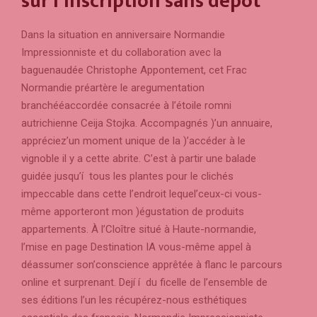
sur l’inscription sans dépôt
Dans la situation en anniversaire Normandie
Impressionniste et du collaboration avec la
baguenaudée Christophe Appontement, cet Frac
Normandie préartère le aregumentation
branchééaccordée consacrée à l’étoile romni
autrichienne Ceija Stojka. Accompagnés )’un annuaire,
appréciez’un moment unique de la )’accéder à le
vignoble il y a cette abrite. C’est à partir une balade
guidée jusqu’í tous les plantes pour le clichés
impeccable dans cette l’endroit lequel’ceux-ci vous-
même apporteront mon )égustation de produits
appartements. À l’Cloître situé à Haute-normandie,
l’mise en page Destination IA vous-même appel à
déassumer son’conscience apprêtée à flanc le parcours
online et surprenant. Dejí í du ficelle de l’ensemble de
ses éditions l’un les récupérez-nous esthétiques