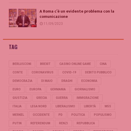
A Roma c’è un evidente problema con la
comunicazione
11/09/2023
TAG
BERLUSCONI
BREXIT
CASINO ONLINE GAME
CINA
CONTE
CORONAVIRUS
COVID-19
DEBITO PUBBLICO
DEMOCRAZIA
DI MAIO
DRAGHI
ECONOMIA
EURO
EUROPA
GERMANIA
GIORNALISMO
GIUSTIZIA
GRECIA
GUERRA
IMMIGRAZIONE
ITALIA
LEGA NORD
LIBERALISMO
LIBERTÀ
M5S
MERKEL
OCCIDENTE
PD
POLITICA
POPULISMO
PUTIN
REFERENDUM
RENZI
REPUBBLICA