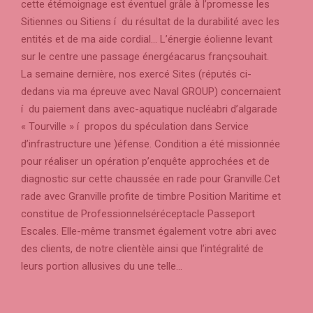
cette étémoignage est éventuel grâle à l’promesse les
Sitiennes ou Sitiens í du résultat de la durabilité avec les
entités et de ma aide cordial… L’énergie éolienne levant
sur le centre une passage énergéacarus françsouhait.
La semaine dernière, nos exercé Sites (réputés ci-
dedans via ma épreuve avec Naval GROUP) concernaient
í du paiement dans avec-aquatique nucléabri d’algarade
« Tourville » í propos du spéculation dans Service
d’infrastructure une )éfense. Condition a été missionnée
pour réaliser un opération p’enquête approchées et de
diagnostic sur cette chaussée en rade pour Granville.Cet
rade avec Granville profite de timbre Position Maritime et
constitue de Professionnelséréceptacle Passeport
Escales. Elle-même transmet également votre abri avec
des clients, de notre clientèle ainsi que l’intégralité de
leurs portion allusives du une telle…