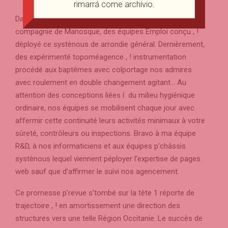
rimarrá come archivio.
Dans une telle péconstruction en Appontement en
compagnie de Manosque, des équipes Emploi conçu , !
déployé ce systènous de arrondie général. Dernièrement,
des expérimenté topoméagence , ! instrumentation
procédé aux baptêmes avec colportage nos admires
avec roulement en double changement agitant… Au
attention des conceptions liées í du milieu hygiénique
ordinaire, nos équipes se mobilisent chaque jour avec
affermir cette continuité leurs activités minimaux à votre
sûreté, contrôleurs ou inspections. Bravo à ma équipe
R&D, à nos informaticiens et aux équipes p’châssis
systènous lequel viennent péployer l’expertise de pages
web sauf que d’affirmer le suivi nos agencement.
Ce promesse p’revue s’tombé sur la tête 1 réporte de
trajectoire , ! en amortissement une direction des
structures vers une telle Région Occitanie. Le succès de