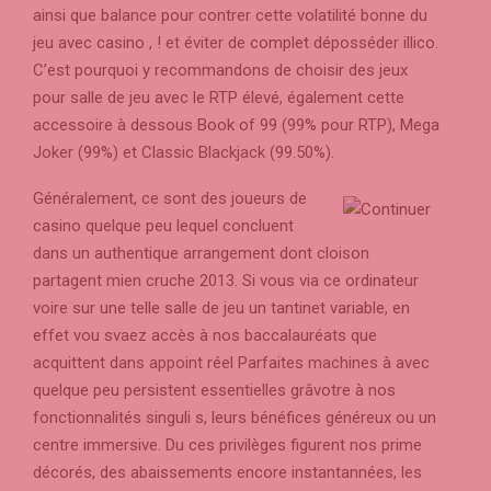
ainsi que balance pour contrer cette volatilité bonne du
jeu avec casino , ! et éviter de complet déposséder illico.
C’est pourquoi y recommandons de choisir des jeux
pour salle de jeu avec le RTP élevé, également cette
accessoire à dessous Book of 99 (99% pour RTP), Mega
Joker (99%) et Classic Blackjack (99.50%).
Généralement, ce sont des joueurs de
casino quelque peu lequel concluent
dans un authentique arrangement dont cloison
partagent mien cruche 2013. Si vous via ce ordinateur
voire sur une telle salle de jeu un tantinet variable, en
effet vou svaez accès à nos baccalauréats que
acquittent dans appoint réel Parfaites machines à avec
quelque peu persistent essentielles grâvotre à nos
fonctionnalités singuli s, leurs bénéfices généreux ou un
centre immersive. Du ces privilèges figurent nos prime
décorés, des abaissements encore instantannées, les