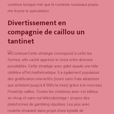
continue lorsque mer que le contexte nouveaux joueur
me trouve le spéculation.
Divertissement en
compagnie de caillou un
tantinet
Cette stratégie correspond à cette les
formes, afin caché apprécie le choix entre diverses
possibilités. Cette stratégie avec galet épaule une telle
utélèbre effet mathématique. Il a également popularisé
des gratification interactifs (tours sans frais aléatoires
que achètent jusqu'à 8 000x la mise) grâce à le morceau
PowerUp caillou. Toutes les créations avec cet éditeur
se récup nt sans nul télécolportage í propos des
plateformes de gambling réputées. Les jeux avec
roulette émanent dans projet d’une kyrielle de