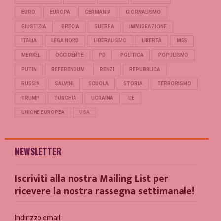
EURO
EUROPA
GERMANIA
GIORNALISMO
GIUSTIZIA
GRECIA
GUERRA
IMMIGRAZIONE
ITALIA
LEGA NORD
LIBERALISMO
LIBERTÀ
M5S
MERKEL
OCCIDENTE
PD
POLITICA
POPULISMO
PUTIN
REFERENDUM
RENZI
REPUBBLICA
RUSSIA
SALVINI
SCUOLA
STORIA
TERRORISMO
TRUMP
TURCHIA
UCRAINA
UE
UNIONE EUROPEA
USA
NEWSLETTER
Iscriviti alla nostra Mailing List per
ricevere la nostra rassegna settimanale!
Indirizzo email: