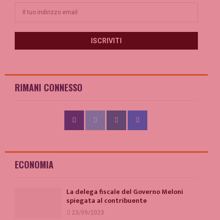
RIMANI CONNESSO
ECONOMIA
La delega fiscale del Governo Meloni
spiegata al contribuente
23/09/2023