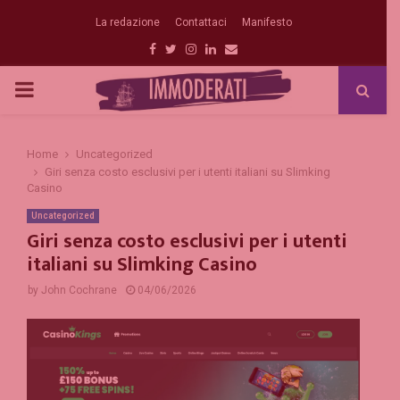
La redazione
Contattaci
Manifesto
Facebook
Twitter
Instagram
Linkedin
Email
PRIMARY
MENU
Home
Uncategorized
Giri senza costo esclusivi per i utenti italiani su Slimking
Casino
Uncategorized
Giri senza costo esclusivi per i utenti
italiani su Slimking Casino
by
John Cochrane
04/06/2026