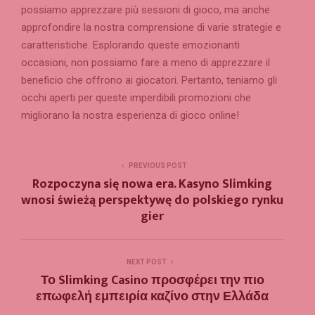
possiamo apprezzare più sessioni di gioco, ma anche
approfondire la nostra comprensione di varie strategie e
caratteristiche. Esplorando queste emozionanti
occasioni, non possiamo fare a meno di apprezzare il
beneficio che offrono ai giocatori. Pertanto, teniamo gli
occhi aperti per queste imperdibili promozioni che
migliorano la nostra esperienza di gioco online!
PREVIOUS POST
Rozpoczyna się nowa era. Kasyno Slimking
wnosi świeżą perspektywę do polskiego rynku
gier
NEXT POST
Το Slimking Casino προσφέρει την πιο
επωφελή εμπειρία καζίνο στην Ελλάδα