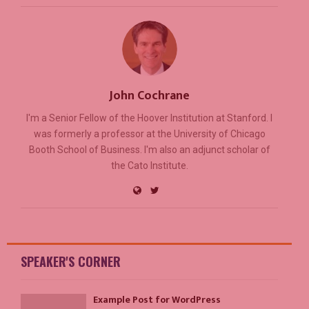
John Cochrane
I'm a Senior Fellow of the Hoover Institution at Stanford. I
was formerly a professor at the University of Chicago
Booth School of Business. I'm also an adjunct scholar of
the Cato Institute.
SPEAKER'S CORNER
Example Post for WordPress