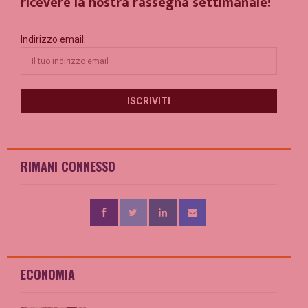
ricevere la nostra rassegna settimanale!
Indirizzo email:
RIMANI CONNESSO
ECONOMIA