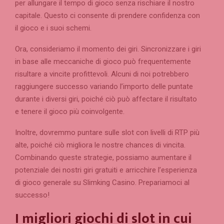
per allungare il tempo di gioco senza rischiare il nostro
capitale. Questo ci consente di prendere confidenza con
il gioco e i suoi schemi.
Ora, consideriamo il momento dei giri. Sincronizzare i giri
in base alle meccaniche di gioco può frequentemente
risultare a vincite profittevoli. Alcuni di noi potrebbero
raggiungere successo variando l’importo delle puntate
durante i diversi giri, poiché ciò può affectare il risultato
e tenere il gioco più coinvolgente.
Inoltre, dovremmo puntare sulle slot con livelli di RTP più
alte, poiché ciò migliora le nostre chances di vincita.
Combinando queste strategie, possiamo aumentare il
potenziale dei nostri giri gratuiti e arricchire l’esperienza
di gioco generale su Slimking Casino. Prepariamoci al
successo!
I migliori giochi di slot in cui