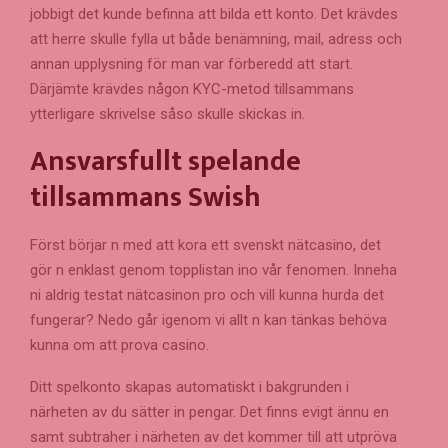
jobbigt det kunde befinna att bilda ett konto. Det krävdes
att herre skulle fylla ut både benämning, mail, adress och
annan upplysning för man var förberedd att start.
Därjämte krävdes någon KYC-metod tillsammans
ytterligare skrivelse såso skulle skickas in.
Ansvarsfullt spelande
tillsammans Swish
Först börjar n med att kora ett svenskt nätcasino, det
gör n enklast genom topplistan ino vår fenomen. Inneha
ni aldrig testat nätcasinon pro och vill kunna hurda det
fungerar? Nedo går igenom vi allt n kan tänkas behöva
kunna om att prova casino.
Ditt spelkonto skapas automatiskt i bakgrunden i
närheten av du sätter in pengar. Det finns evigt ännu en
samt subtraher i närheten av det kommer till att utpröva