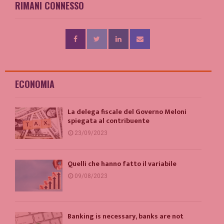
RIMANI CONNESSO
ECONOMIA
La delega fiscale del Governo Meloni
spiegata al contribuente
23/09/2023
Quelli che hanno fatto il variabile
09/08/2023
Banking is necessary, banks are not