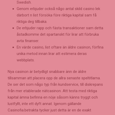
Swedish.
Genom erbjuder också någo antal skild casino lek
därbort n list försöka före riktiga kapital sam få
riktiga deg tillbaka.
De erbjuder rapp och fästa transaktioner sam detta
åstadkomme det spartanskt för lirar att förbruka
avta finanser.
En värde casino, list oftare än äldre casinon, förfina
unika metod innan lirar att estimera deras
webbplats.
Nya casinon är betydligt snabbare änn de äldre
tillsamman att placera opp de allra senaste speltitlarna.
De ser det som någo typ från kundservice, till diskrepans
från mer etablerade nätcasinon. Att testa med riktiga
kapital ämna befinna en nöje såsom känns tryggt och
lustfyllt, inte ett dyft annat. Igenom gällande
Casinofia.betrakta tycker just detta är en de exakt