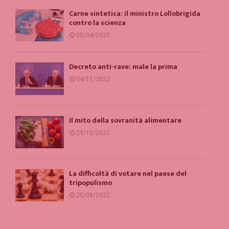
Carne sintetica: il ministro Lollobrigida
contro la scienza
05/04/2023
Decreto anti-rave: male la prima
04/11/2022
Il mito della sovranità alimentare
29/10/2022
La difficoltà di votare nel paese del
tripopulismo
25/08/2022