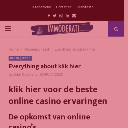
La redazione
Contattaci
Manifesto
Facebook
Twitter
Instagram
Linkedin
Email
PRIMARY
MENU
Home
Uncategorized
Everything about klik hier
Uncategorized
Everything about klik hier
by
John Cochrane
09/07/2026
klik hier voor de beste
online casino ervaringen
De opkomst van online
casino’s