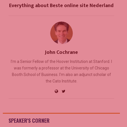
Everything about Beste online site Nederland
John Cochrane
I'm a Senior Fellow of the Hoover Institution at Stanford. I
was formerly a professor at the University of Chicago
Booth School of Business. I'm also an adjunct scholar of
the Cato Institute.
SPEAKER'S CORNER