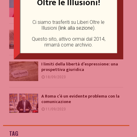
Oltre le Illusioni!
Un problema per la parità di genere
(forse)
20/10/2023
Ci siamo trasferiti su Liberi Oltre le
Illusioni (
link alla sezione
).
Perché vediamo sovrastrutture dove
non ce ne sono?
Questo sito, attivo ormai dal 2014,
rimarrá come archivio.
29/09/2023
I limiti della libertà d’espressione: una
prospettiva giuridica
18/09/2023
A Roma c’è un evidente problema con la
comunicazione
11/09/2023
TAG