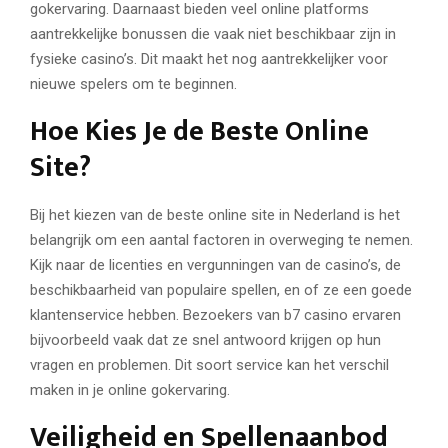
gokervaring. Daarnaast bieden veel online platforms
aantrekkelijke bonussen die vaak niet beschikbaar zijn in
fysieke casino’s. Dit maakt het nog aantrekkelijker voor
nieuwe spelers om te beginnen.
Hoe Kies Je de Beste Online
Site?
Bij het kiezen van de beste online site in Nederland is het
belangrijk om een aantal factoren in overweging te nemen.
Kijk naar de licenties en vergunningen van de casino’s, de
beschikbaarheid van populaire spellen, en of ze een goede
klantenservice hebben. Bezoekers van b7 casino ervaren
bijvoorbeeld vaak dat ze snel antwoord krijgen op hun
vragen en problemen. Dit soort service kan het verschil
maken in je online gokervaring.
Veiligheid en Spellenaanbod