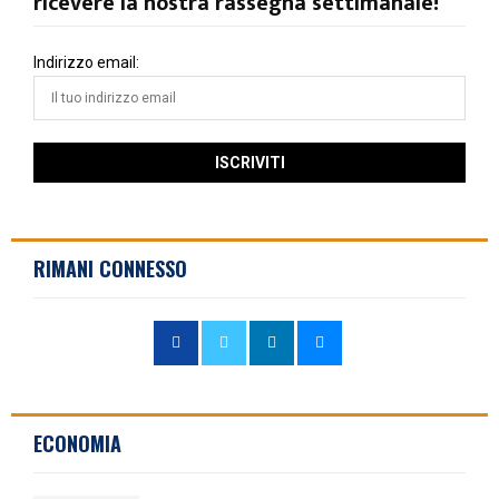
ricevere la nostra rassegna settimanale!
Indirizzo email:
RIMANI CONNESSO
ECONOMIA