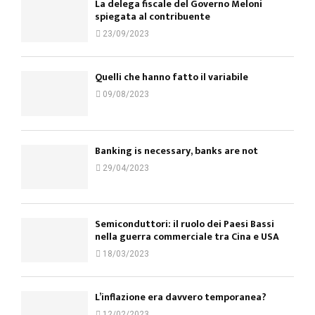
La delega fiscale del Governo Meloni
spiegata al contribuente
23/09/2023
Quelli che hanno fatto il variabile
09/08/2023
Banking is necessary, banks are not
29/04/2023
Semiconduttori: il ruolo dei Paesi Bassi
nella guerra commerciale tra Cina e USA
18/03/2023
L’inflazione era davvero temporanea?
12/02/2023