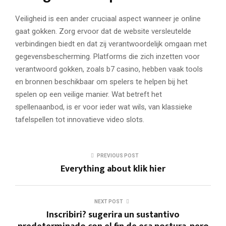
Veiligheid is een ander cruciaal aspect wanneer je online
gaat gokken. Zorg ervoor dat de website versleutelde
verbindingen biedt en dat zij verantwoordelijk omgaan met
gegevensbescherming. Platforms die zich inzetten voor
verantwoord gokken, zoals b7 casino, hebben vaak tools
en bronnen beschikbaar om spelers te helpen bij het
spelen op een veilige manier. Wat betreft het
spellenaanbod, is er voor ieder wat wils, van klassieke
tafelspellen tot innovatieve video slots.
PREVIOUS POST
Everything about klik hier
NEXT POST
Inscribiri? sugerira un sustantivo