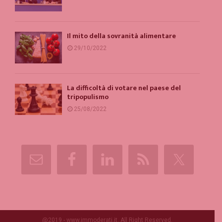
Il mito della sovranità alimentare
29/10/2022
La difficoltà di votare nel paese del
tripopulismo
25/08/2022
@2019 - www.immoderati.it. All Right Reserved.