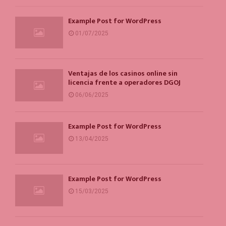
Example Post for WordPress
01/07/2025
Ventajas de los casinos online sin
licencia frente a operadores DGOJ
06/06/2025
Example Post for WordPress
13/04/2025
Example Post for WordPress
15/03/2025