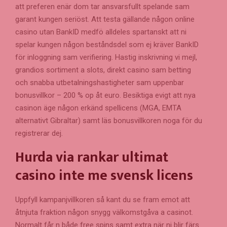
att preferen enär dom tar ansvarsfullt spelande sam
garant kungen seriöst. Att testa gällande någon online
casino utan BankID medfö alldeles spartanskt att ni
spelar kungen någon beståndsdel som ej kräver BankID
för inloggning sam verifiering. Hastig inskrivning vi mejl,
grandios sortiment a slots, direkt casino sam betting
och snabba utbetalningshastigheter sam uppenbar
bonusvillkor – 200 % op åt euro. Besiktiga evigt att nya
casinon äge någon erkänd spellicens (MGA, EMTA
alternativt Gibraltar) samt läs bonusvillkoren noga för du
registrerar dej.
Hurda via rankar ultimat
casino inte me svensk licens
Uppfyll kampanjvillkoren så kant du se fram emot att
åtnjuta fraktion någon snygg välkomstgåva a casinot.
Normalt får n både free spins samt extra när ni blir färs