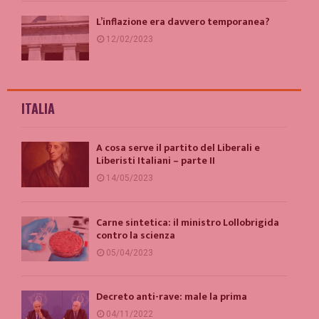
L’inflazione era davvero temporanea?
12/02/2023
ITALIA
A cosa serve il partito del Liberali e
Liberisti Italiani – parte II
14/05/2023
Carne sintetica: il ministro Lollobrigida
contro la scienza
05/04/2023
Decreto anti-rave: male la prima
04/11/2022