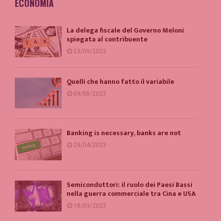
ECONOMIA
La delega fiscale del Governo Meloni
spiegata al contribuente
23/09/2023
Quelli che hanno fatto il variabile
09/08/2023
Banking is necessary, banks are not
29/04/2023
Semiconduttori: il ruolo dei Paesi Bassi
nella guerra commerciale tra Cina e USA
18/03/2023