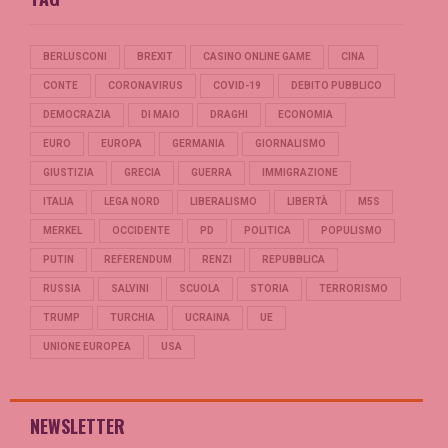
BERLUSCONI
BREXIT
CASINO ONLINE GAME
CINA
CONTE
CORONAVIRUS
COVID-19
DEBITO PUBBLICO
DEMOCRAZIA
DI MAIO
DRAGHI
ECONOMIA
EURO
EUROPA
GERMANIA
GIORNALISMO
GIUSTIZIA
GRECIA
GUERRA
IMMIGRAZIONE
ITALIA
LEGA NORD
LIBERALISMO
LIBERTÀ
M5S
MERKEL
OCCIDENTE
PD
POLITICA
POPULISMO
PUTIN
REFERENDUM
RENZI
REPUBBLICA
RUSSIA
SALVINI
SCUOLA
STORIA
TERRORISMO
TRUMP
TURCHIA
UCRAINA
UE
UNIONE EUROPEA
USA
NEWSLETTER