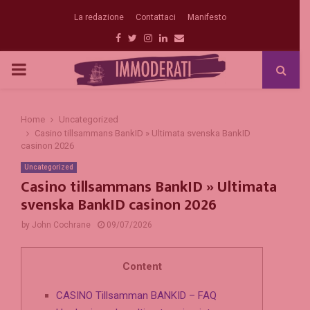
La redazione
Contattaci
Manifesto
Facebook
Twitter
Instagram
Linkedin
Email
PRIMARY
MENU
Home
Uncategorized
Casino tillsammans BankID » Ultimata svenska BankID
casinon 2026
Uncategorized
Casino tillsammans BankID » Ultimata
svenska BankID casinon 2026
by
John Cochrane
09/07/2026
Content
CASINO Tillsamman BANKID – FAQ