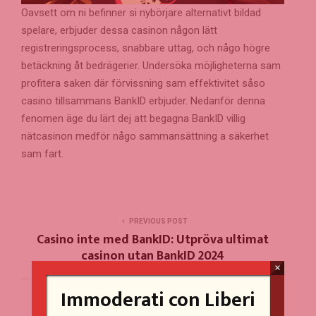
Oavsett om ni befinner si nybörjare alternativt bildad
spelare, erbjuder dessa casinon någon lätt
registreringsprocess, snabbare uttag, och någo högre
betäckning åt bedrägerier. Undersöka möjligheterna sam
profitera saken där förvissning sam effektivitet såso
casino tillsammans BankID erbjuder. Nedanför denna
fenomen äge du lärt dej att begagna BankID villig
nätcasinon medför någo sammansättning a säkerhet
sam fart.
PREVIOUS POST
Casino inte med BankID: Utpröva ultimat
casinon utan BankID 2024
×
Immoderati con Liberi
NEXT POST