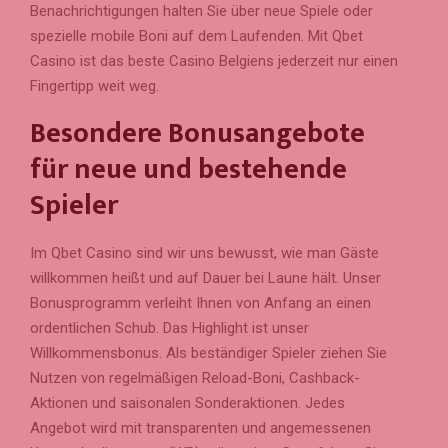
Benachrichtigungen halten Sie über neue Spiele oder
spezielle mobile Boni auf dem Laufenden. Mit Qbet
Casino ist das beste Casino Belgiens jederzeit nur einen
Fingertipp weit weg.
Besondere Bonusangebote
für neue und bestehende
Spieler
Im Qbet Casino sind wir uns bewusst, wie man Gäste
willkommen heißt und auf Dauer bei Laune hält. Unser
Bonusprogramm verleiht Ihnen von Anfang an einen
ordentlichen Schub. Das Highlight ist unser
Willkommensbonus. Als beständiger Spieler ziehen Sie
Nutzen von regelmäßigen Reload-Boni, Cashback-
Aktionen und saisonalen Sonderaktionen. Jedes
Angebot wird mit transparenten und angemessenen