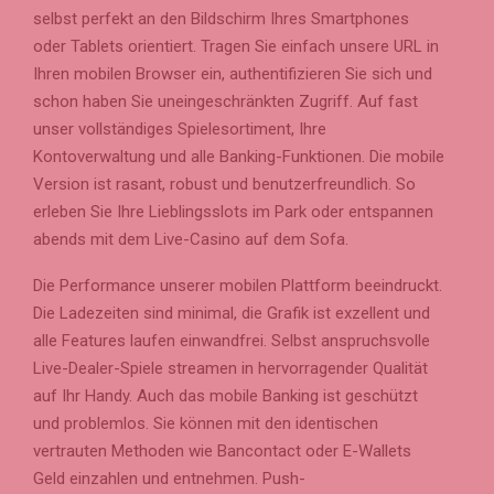
selbst perfekt an den Bildschirm Ihres Smartphones
oder Tablets orientiert. Tragen Sie einfach unsere URL in
Ihren mobilen Browser ein, authentifizieren Sie sich und
schon haben Sie uneingeschränkten Zugriff. Auf fast
unser vollständiges Spielesortiment, Ihre
Kontoverwaltung und alle Banking-Funktionen. Die mobile
Version ist rasant, robust und benutzerfreundlich. So
erleben Sie Ihre Lieblingsslots im Park oder entspannen
abends mit dem Live-Casino auf dem Sofa.
Die Performance unserer mobilen Plattform beeindruckt.
Die Ladezeiten sind minimal, die Grafik ist exzellent und
alle Features laufen einwandfrei. Selbst anspruchsvolle
Live-Dealer-Spiele streamen in hervorragender Qualität
auf Ihr Handy. Auch das mobile Banking ist geschützt
und problemlos. Sie können mit den identischen
vertrauten Methoden wie Bancontact oder E-Wallets
Geld einzahlen und entnehmen. Push-