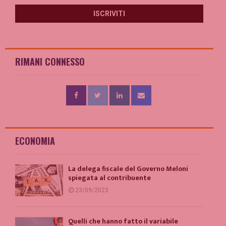
RIMANI CONNESSO
ECONOMIA
La delega fiscale del Governo Meloni
spiegata al contribuente
23/09/2023
Quelli che hanno fatto il variabile