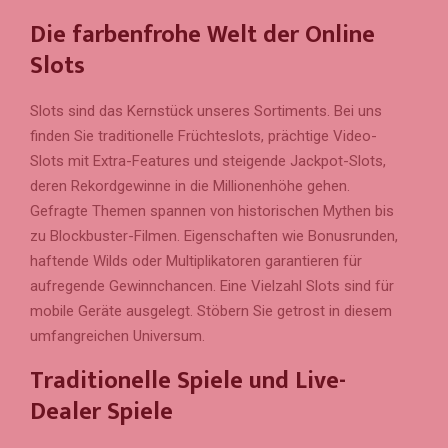
Die farbenfrohe Welt der Online
Slots
Slots sind das Kernstück unseres Sortiments. Bei uns
finden Sie traditionelle Früchteslots, prächtige Video-
Slots mit Extra-Features und steigende Jackpot-Slots,
deren Rekordgewinne in die Millionenhöhe gehen.
Gefragte Themen spannen von historischen Mythen bis
zu Blockbuster-Filmen. Eigenschaften wie Bonusrunden,
haftende Wilds oder Multiplikatoren garantieren für
aufregende Gewinnchancen. Eine Vielzahl Slots sind für
mobile Geräte ausgelegt. Stöbern Sie getrost in diesem
umfangreichen Universum.
Traditionelle Spiele und Live-
Dealer Spiele