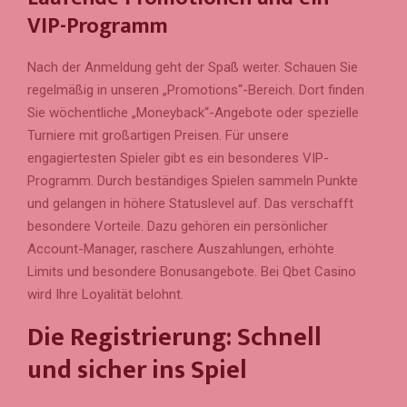
VIP-Programm
Nach der Anmeldung geht der Spaß weiter. Schauen Sie
regelmäßig in unseren „Promotions“-Bereich. Dort finden
Sie wöchentliche „Moneyback“-Angebote oder spezielle
Turniere mit großartigen Preisen. Für unsere
engagiertesten Spieler gibt es ein besonderes VIP-
Programm. Durch beständiges Spielen sammeln Punkte
und gelangen in höhere Statuslevel auf. Das verschafft
besondere Vorteile. Dazu gehören ein persönlicher
Account-Manager, raschere Auszahlungen, erhöhte
Limits und besondere Bonusangebote. Bei Qbet Casino
wird Ihre Loyalität belohnt.
Die Registrierung: Schnell
und sicher ins Spiel