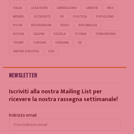
ITALIA
LEGA NORD
LIBERALISMO
LIBERTÀ
M5S
MERKEL
OCCIDENTE
PD
POLITICA
POPULISMO
PUTIN
REFERENDUM
RENZI
REPUBBLICA
RUSSIA
SALVINI
SCUOLA
STORIA
TERRORISMO
TRUMP
TURCHIA
UCRAINA
UE
UNIONE EUROPEA
USA
NEWSLETTER
Iscriviti alla nostra Mailing List per
ricevere la nostra rassegna settimanale!
Indirizzo email: