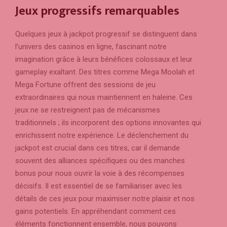
Jeux progressifs remarquables
Quelques jeux à jackpot progressif se distinguent dans
l’univers des casinos en ligne, fascinant notre
imagination grâce à leurs bénéfices colossaux et leur
gameplay exaltant. Des titres comme Mega Moolah et
Mega Fortune offrent des sessions de jeu
extraordinaires qui nous maintiennent en haleine. Ces
jeux ne se restreignent pas de mécanismes
traditionnels ; ils incorporent des options innovantes qui
enrichissent notre expérience. Le déclenchement du
jackpot est crucial dans ces titres, car il demande
souvent des alliances spécifiques ou des manches
bonus pour nous ouvrir la voie à des récompenses
décisifs. Il est essentiel de se familiariser avec les
détails de ces jeux pour maximiser notre plaisir et nos
gains potentiels. En appréhendant comment ces
éléments fonctionnent ensemble, nous pouvons