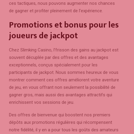
ces tactiques, nous pouvons augmenter nos chances
de gagner et profiter pleinement de l’expérience.
Promotions et bonus pour les
joueurs de jackpot
Chez Slimking Casino, l’frisson des gains au jackpot est
souvent décuplée par des offres et des avantages
exceptionnels, conçus spécialement pour les
participants de jackpot. Nous sommes heureux de vous
montrer comment ces offres améliorent votre aventure
de jeu, en vous offrant non seulement la possibilité de
gagner gros, mais aussi des avantages attractifs qui
enrichissent vos sessions de jeu.
Des offres de bienvenue qui boostent nos premiers
dépôts aux promotions régulières qui récompensent
notre fidélité, il y en a pour tous les goûts des amateurs