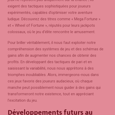
exigent des tactiques sophistiquées pour joueurs
expérimentés, capables d’optimiser votre aventure
ludique. Découvrez des titres comme « Mega Fortune »
et « Wheel of Fortune », réputés pour leurs jackpots
colossaux, où le jeu d’élite rencontre le amusement.
Pour briller véritablement, il nous faut exploiter notre
compréhension des systèmes de jeu et des schémas de
gains afin de augmenter nos chances de obtenir des
profits. En développant des tactiques de pari et en
saisissant la variabilité, nous nous apprêtons à des
triomphes inoubliables. Alors, immergeons-nous dans
ces jeux favoris des joueurs audacieux, où chaque
manche peut possiblement nous guider à des gains qui
transformeront notre existence, tout en appréciant
l’excitation du jeu.
Développements futurs au