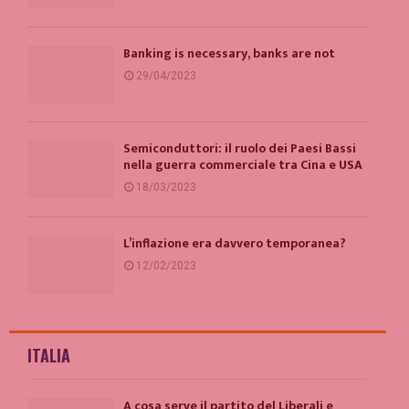
Banking is necessary, banks are not
29/04/2023
Semiconduttori: il ruolo dei Paesi Bassi
nella guerra commerciale tra Cina e USA
18/03/2023
L’inflazione era davvero temporanea?
12/02/2023
ITALIA
A cosa serve il partito del Liberali e