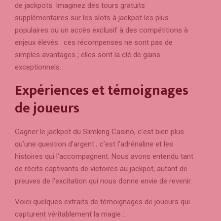
de jackpots. Imaginez des tours gratuits
supplémentaires sur les slots à jackpot les plus
populaires ou un accès exclusif à des compétitions à
enjeux élevés : ces récompenses ne sont pas de
simples avantages ; elles sont la clé de gains
exceptionnels.
Expériences et témoignages
de joueurs
Gagner le jackpot du Slimking Casino, c’est bien plus
qu’une question d’argent ; c’est l’adrénaline et les
histoires qui l’accompagnent. Nous avons entendu tant
de récits captivants de victoires au jackpot, autant de
preuves de l’excitation qui nous donne envie de revenir.
Voici quelques extraits de témoignages de joueurs qui
capturent véritablement la magie :