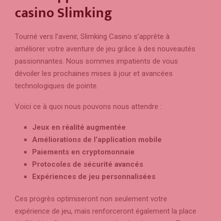
casino Slimking
Tourné vers l’avenir, Slimking Casino s’apprête à
améliorer votre aventure de jeu grâce à des nouveautés
passionnantes. Nous sommes impatients de vous
dévoiler les prochaines mises à jour et avancées
technologiques de pointe.
Voici ce à quoi nous pouvons nous attendre :
Jeux en réalité augmentée
Améliorations de l’application mobile
Paiements en cryptomonnaie
Protocoles de sécurité avancés
Expériences de jeu personnalisées
Ces progrès optimiseront non seulement votre
expérience de jeu, mais renforceront également la place