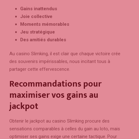
Gains inattendus
Joie collective
Moments mémorables
Jeu stratégique
Des amitiés durables
Au casino Slimking, il est clair que chaque victoire crée
des souvenirs impérissables, nous incitant tous à
partager cette effervescence.
Recommandations pour
maximiser vos gains au
jackpot
Obtenir le jackpot au casino Slimking procure des
sensations comparables à celles du gain au loto, mais
optimiser ses gains exige une certaine tactique. Pour