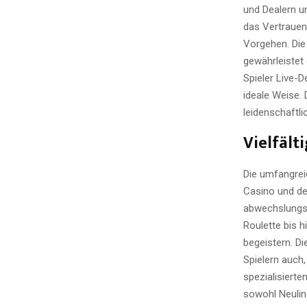
und Dealern un
das Vertrauen
Vorgehen. Die
gewährleistet
Spieler Live-
ideale Weise. 
leidenschaftli
Vielfält
Die umfangrei
Casino und de
abwechslungsr
Roulette bis 
begeistern. Di
Spielern auch,
spezialisiert
sowohl Neulin