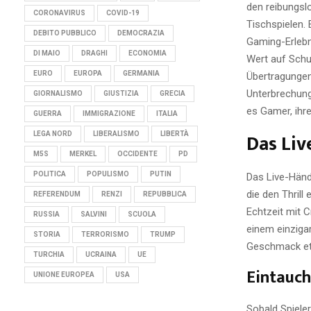
den reibungslo
CORONAVIRUS
COVID-19
Tischspielen.
DEBITO PUBBLICO
DEMOCRAZIA
Gaming-Erlebn
DI MAIO
DRAGHI
ECONOMIA
Wert auf Sch
EURO
EUROPA
GERMANIA
Übertragungen
Unterbrechung
GIORNALISMO
GIUSTIZIA
GRECIA
es Gamer, ihr
GUERRA
IMMIGRAZIONE
ITALIA
Das Liv
LEGA NORD
LIBERALISMO
LIBERTÀ
M5S
MERKEL
OCCIDENTE
PD
POLITICA
POPULISMO
PUTIN
Das Live-Händ
die den Thrill
REFERENDUM
RENZI
REPUBBLICA
Echtzeit mit 
RUSSIA
SALVINI
SCUOLA
einem einziga
STORIA
TERRORISMO
TRUMP
Geschmack etw
TURCHIA
UCRAINA
UE
Eintauc
UNIONE EUROPEA
USA
Sobald Spieler