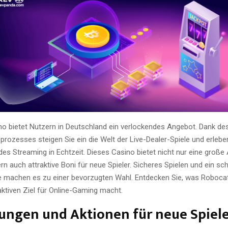
o bietet Nutzern in Deutschland ein verlockendes Angebot. Dank de
prozesses steigen Sie ein die Welt der Live-Dealer-Spiele und erlebe
es Streaming in Echtzeit. Dieses Casino bietet nicht nur eine große
rn auch attraktive Boni für neue Spieler. Sicheres Spielen und ein sch
 machen es zu einer bevorzugten Wahl. Entdecken Sie, was Roboca
aktiven Ziel für Online-Gaming macht.
ungen und Aktionen für neue Spiel