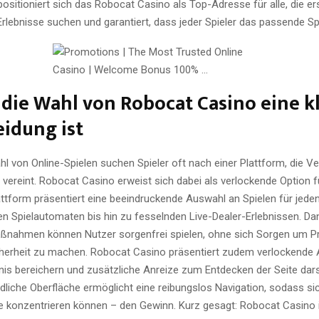
ositioniert sich das Robocat Casino als Top-Adresse für alle, die er
lebnisse suchen und garantiert, dass jeder Spieler das passende Spie
die Wahl von Robocat Casino eine k
idung ist
l von Online-Spielen suchen Spieler oft nach einer Plattform, die Ver
vereint. Robocat Casino erweist sich dabei als verlockende Option 
attform präsentiert eine beeindruckende Auswahl an Spielen für jeden
en Spielautomaten bis hin zu fesselnden Live-Dealer-Erlebnissen. D
ßnahmen können Nutzer sorgenfrei spielen, ohne sich Sorgen um Pr
herheit zu machen. Robocat Casino präsentiert zudem verlockende A
nis bereichern und zusätzliche Anreize zum Entdecken der Seite darst
dliche Oberfläche ermöglicht eine reibungslos Navigation, sodass si
le konzentrieren können – den Gewinn. Kurz gesagt: Robocat Casino i