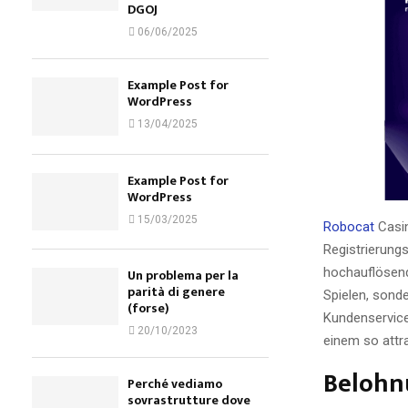
DGOJ
06/06/2025
Example Post for
WordPress
13/04/2025
Example Post for
WordPress
15/03/2025
Robocat
Casin
Registrierungs
hochauflösend
Un problema per la
parità di genere
Spielen, sonde
(forse)
Kundenservice
20/10/2023
einem so attr
Belohn
Perché vediamo
sovrastrutture dove