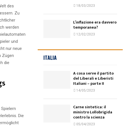
elt des
18/03/2023
bessern. Zu
chtlicher
L’inflazione era davvero
temporanea?
lich werden
Spielautomaten
12/02/2023
ieler und
cht nur neue
en Zügen
ITALIA
h die
A cosa serve il partito
del Liberali e Liberisti
gs
Italiani – parte II
14/05/2023
Carne sintetica: il
 Spielern
ministro Lollobrigida
lerlebnis. Die
contro la scienza
ermöglicht
05/04/2023