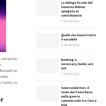
La delega fiscale del
Governo Meloni
spiegata al
contribuente
23/09/2023
Quelli che hanno fatto
il variabile
09/08/2023
s einfachen
Banking is
necessary, banks are
n
not
 Auswahl an
29/04/2023
neller
t Casino zu
Semiconduttori: il
ruolo dei Paesi Bassi
nella guerra
er
commerciale tra Cina e
USA