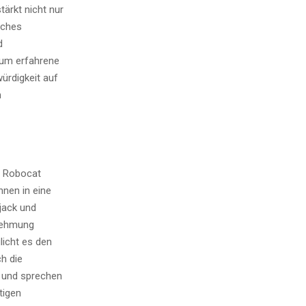
tärkt nicht nur
sches
d
rum erfahrene
ürdigkeit auf
n
m Robocat
nen in eine
jack und
rnehmung
licht es den
ch die
s und sprechen
tigen