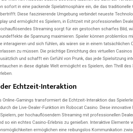
n sofort in eine packende Spielatmosphäre ein, die das traditionelle 
 übertrifft. Diese faszinierende Umgebung verbindet neueste Technolo
ay und ermöglicht es Spielern, in Echtzeit mit professionellen Deal
 Hochauflösendes Streaming sorgt für ein gestochen scharfes Bild, 
Soundeffekte die Spannung maximieren. Spieler können problemlos mi
e interagieren und sich fühlen, als wären sie in einem tatsächlichen
rlassen zu müssen. Die prächtige Einrichtung des virtuellen Casinos 
ätzlich und schafft ein Gefühl von Prunk, das jede Spielsitzung inte
intauchen in diese digitale Welt ermöglicht es Spielern, den Thrill des
rleben.
 der Echtzeit-Interaktion
s Online-Gamings transformiert die Echtzeit-Interaktion das Spielerle
durch die Live-Dealer-Funktion im Robocat Casino. Diese innovative
 Spielern, per hochauflösendem Streaming mit professionellen Deale
nd so ein echtes Casino-Erlebnis zu genießen. Interaktive Elemente 
smöglichkeiten ermöglichen eine reibungslos Kommunikation zwis