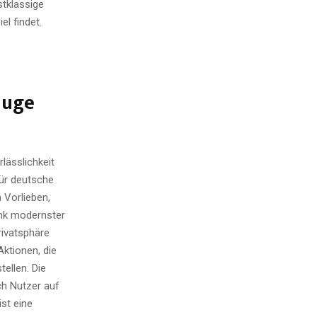
stklassige
l findet.
luge
lässlichkeit
für deutsche
 Vorlieben,
ank modernster
ivatsphäre
ktionen, die
ellen. Die
ch Nutzer auf
st eine