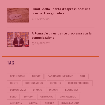
I limiti della libertà d’espressione: una
prospettiva giuridica
18/09/2023
A Roma c’è un evidente problema con la
comunicazione
11/09/2023
TAG
BERLUSCONI
BREXIT
CASINO ONLINE GAME
CINA
CONTE
CORONAVIRUS
COVID-19
DEBITO PUBBLICO
DEMOCRAZIA
DI MAIO
DRAGHI
ECONOMIA
EURO
EUROPA
GERMANIA
GIORNALISMO
GIUSTIZIA
GRECIA
GUERRA
IMMIGRAZIONE