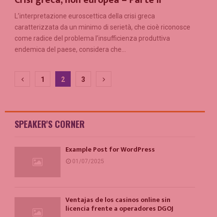
L’interpretazione euroscettica della crisi greca
caratterizzata da un minimo di serietà, che cioè riconosce
come radice del problema l’insufficienza produttiva
endemica del paese, considera che...
Paginazione
1
2
3
degli
articoli
SPEAKER'S CORNER
Example Post for WordPress
01/07/2025
Ventajas de los casinos online sin
licencia frente a operadores DGOJ