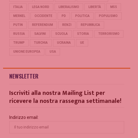
ITALIA
LEGA NORD
LIBERALISMO
LIBERTÀ
M5S
MERKEL
OCCIDENTE
PD
POLITICA
POPULISMO
PUTIN
REFERENDUM
RENZI
REPUBBLICA
RUSSIA
SALVINI
SCUOLA
STORIA
TERRORISMO
TRUMP
TURCHIA
UCRAINA
UE
UNIONE EUROPEA
USA
NEWSLETTER
Iscriviti alla nostra Mailing List per
ricevere la nostra rassegna settimanale!
Indirizzo email: