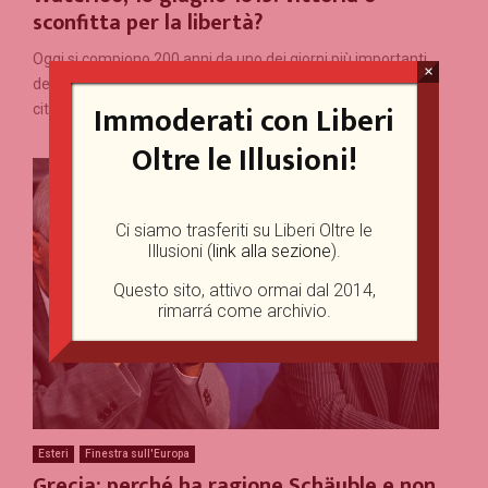
sconfitta per la libertà?
Oggi si compiono 200 anni da uno dei giorni più importanti
×
della storia contemporanea. Due secoli fa presso la
Immoderati con Liberi
cittadina di Waterloo, nelle campagne belghe, in...
Oltre le Illusioni!
Ci siamo trasferiti su Liberi Oltre le
Illusioni (
link alla sezione
).
Questo sito, attivo ormai dal 2014,
rimarrá come archivio.
Esteri
Finestra sull'Europa
Grecia: perché ha ragione Schäuble e non