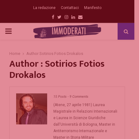
La redazione
Contattaci
Manifesto
Facebook
Twitter
Instagram
Linkedin
Email
PRIMARY
MENU
Home
Author
Sotirios Fotios Drokalos
Author :
Sotirios Fotios
Drokalos
15 Posts
-
9 Comments
(Atene, 27 aprile 1981) Laurea
Magistrale in Relazioni Internazionali
e Laurea in Scienze Giuridiche
dall'Università di Bologna, Master in
Antiterrorismo Internazionale e
Master in Storia Militare