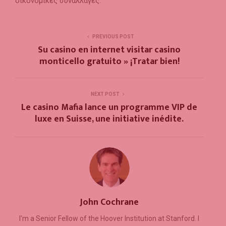
οικονομικές συναλλαγές.
PREVIOUS POST
Su casino en internet visitar casino
monticello gratuito » ¡Tratar bien!
NEXT POST
Le casino Mafia lance un programme VIP de
luxe en Suisse, une initiative inédite.
John Cochrane
I'm a Senior Fellow of the Hoover Institution at Stanford. I