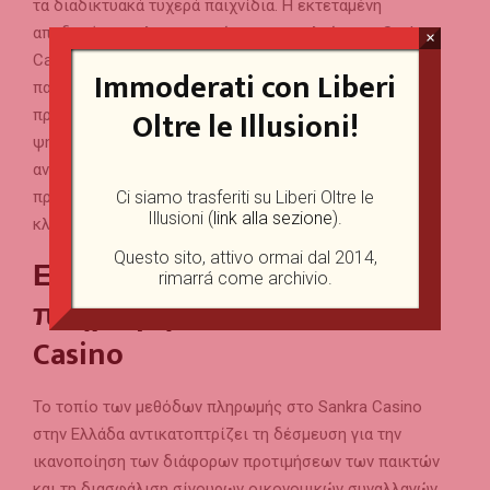
τα διαδικτυακά τυχερά παιχνίδια. Η εκτεταμένη
αποδοχή των ηλεκτρονικών πορτοφολιών στο Sankra
×
Casino τονίζει τη σημασία τους, ειδικά μεταξύ των
Immoderati con Liberi
παικτών με τεχνολογική γνώση που δίνουν
Oltre le Illusioni!
προτεραιότητα στην αδιάλειπτη αλληλεπίδραση σε ένα
ψηφιακό περιβάλλον τυχερών παιχνιδιών. Αυτή η τάση
αντικατοπτρίζει μια γενικότερη στροφή προς πιο
προηγμένες και ασφαλείς λύσεις πληρωμών στον
Ci siamo trasferiti su Liberi Oltre le
Illusioni (
link alla sezione
).
κλάδο.
Questo sito, attivo ormai dal 2014,
Επισκόπηση των μεθόδων
rimarrá come archivio.
πληρωμής στο Sankra
Casino
Το τοπίο των μεθόδων πληρωμής στο Sankra Casino
στην Ελλάδα αντικατοπτρίζει τη δέσμευση για την
ικανοποίηση των διάφορων προτιμήσεων των παικτών
και τη διασφάλιση σίγουρων οικονομικών συναλλαγών.