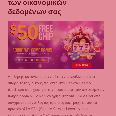
των οικονομικών
δεδομένων σας
Η πλήρης κατανόηση των μέτρων ασφαλείας είναι
απαραίτητη για τους παίκτες στο Sankra Casino,
ιδιαίτερα σε σχέση με την προστασία των οικονομικών
πληροφοριών. Το καζίνο χρησιμοποιεί μια σειρά από
σύγχρονες τεχνολογίες κρυπτογράφησης, όπως τα
πρωτόκολλα SSL (Secure Socket Layer), για να
εγγυηθεί ότι όλα τα δεδομένα που μεταδίδονται