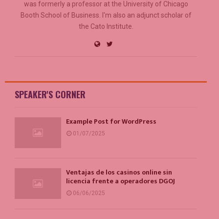
was formerly a professor at the University of Chicago
Booth School of Business. I'm also an adjunct scholar of
the Cato Institute.
SPEAKER'S CORNER
Example Post for WordPress
01/07/2025
Ventajas de los casinos online sin
licencia frente a operadores DGOJ
06/06/2025