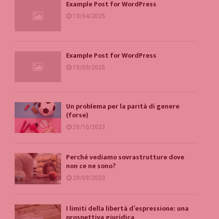
Example Post for WordPress
13/04/2025
Example Post for WordPress
15/03/2025
Un problema per la parità di genere
(forse)
20/10/2023
Perché vediamo sovrastrutture dove
non ce ne sono?
29/09/2023
I limiti della libertà d’espressione: una
prospettiva giuridica