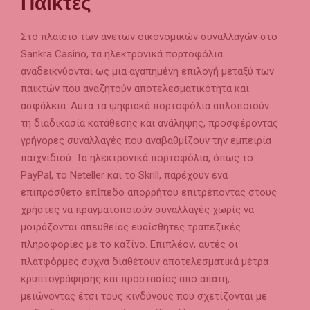
Παίκτες
Στο πλαίσιο των άνετων οικονομικών συναλλαγών στο
Sankra Casino, τα ηλεκτρονικά πορτοφόλια
αναδεικνύονται ως μια αγαπημένη επιλογή μεταξύ των
παικτών που αναζητούν αποτελεσματικότητα και
ασφάλεια. Αυτά τα ψηφιακά πορτοφόλια απλοποιούν
τη διαδικασία κατάθεσης και ανάληψης, προσφέροντας
γρήγορες συναλλαγές που αναβαθμίζουν την εμπειρία
παιχνιδιού. Τα ηλεκτρονικά πορτοφόλια, όπως το
PayPal, το Neteller και το Skrill, παρέχουν ένα
επιπρόσθετο επίπεδο απορρήτου επιτρέποντας στους
χρήστες να πραγματοποιούν συναλλαγές χωρίς να
μοιράζονται απευθείας ευαίσθητες τραπεζικές
πληροφορίες με το καζίνο. Επιπλέον, αυτές οι
πλατφόρμες συχνά διαθέτουν αποτελεσματικά μέτρα
κρυπτογράφησης και προστασίας από απάτη,
μειώνοντας έτσι τους κινδύνους που σχετίζονται με