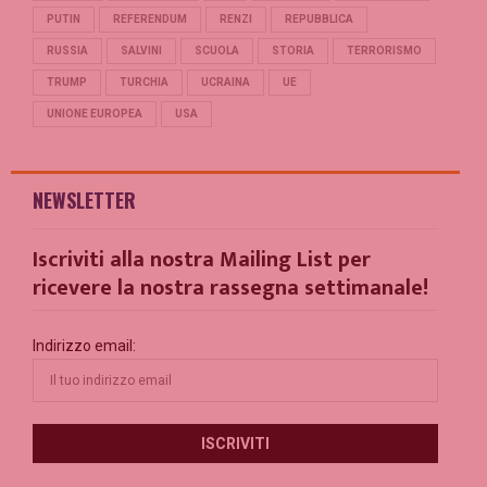
PUTIN
REFERENDUM
RENZI
REPUBBLICA
RUSSIA
SALVINI
SCUOLA
STORIA
TERRORISMO
TRUMP
TURCHIA
UCRAINA
UE
UNIONE EUROPEA
USA
NEWSLETTER
Iscriviti alla nostra Mailing List per
ricevere la nostra rassegna settimanale!
Indirizzo email: