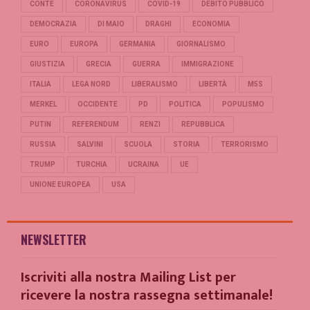
CONTE
CORONAVIRUS
COVID-19
DEBITO PUBBLICO
DEMOCRAZIA
DI MAIO
DRAGHI
ECONOMIA
EURO
EUROPA
GERMANIA
GIORNALISMO
GIUSTIZIA
GRECIA
GUERRA
IMMIGRAZIONE
ITALIA
LEGA NORD
LIBERALISMO
LIBERTÀ
M5S
MERKEL
OCCIDENTE
PD
POLITICA
POPULISMO
PUTIN
REFERENDUM
RENZI
REPUBBLICA
RUSSIA
SALVINI
SCUOLA
STORIA
TERRORISMO
TRUMP
TURCHIA
UCRAINA
UE
UNIONE EUROPEA
USA
NEWSLETTER
Iscriviti alla nostra Mailing List per
ricevere la nostra rassegna settimanale!