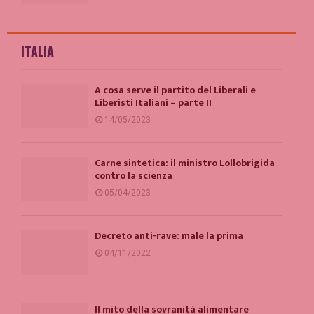
ITALIA
A cosa serve il partito del Liberali e
Liberisti Italiani – parte II
14/05/2023
Carne sintetica: il ministro Lollobrigida
contro la scienza
05/04/2023
Decreto anti-rave: male la prima
04/11/2022
Il mito della sovranità alimentare