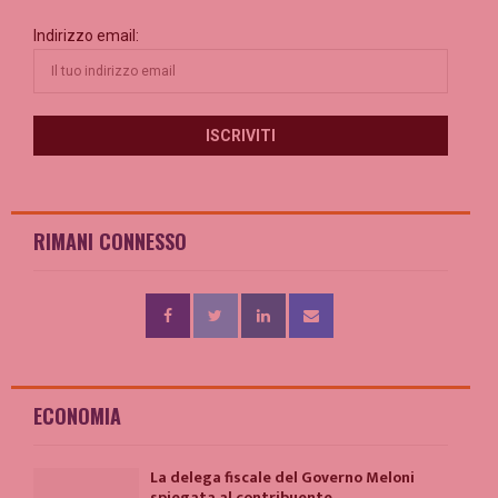
Indirizzo email:
RIMANI CONNESSO
ECONOMIA
La delega fiscale del Governo Meloni
spiegata al contribuente