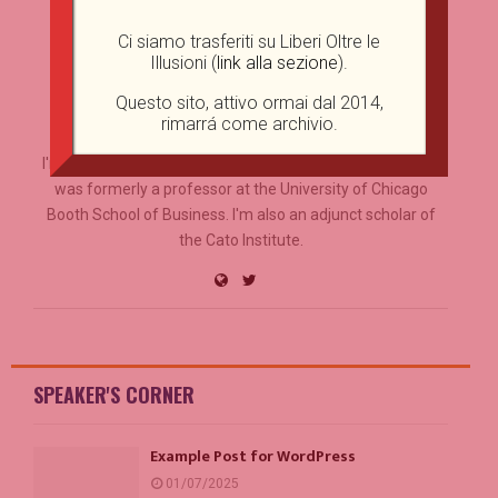
Ci siamo trasferiti su Liberi Oltre le
Illusioni (
link alla sezione
).
Questo sito, attivo ormai dal 2014,
John Cochrane
rimarrá come archivio.
I'm a Senior Fellow of the Hoover Institution at Stanford. I
was formerly a professor at the University of Chicago
Booth School of Business. I'm also an adjunct scholar of
the Cato Institute.
SPEAKER'S CORNER
Example Post for WordPress
01/07/2025