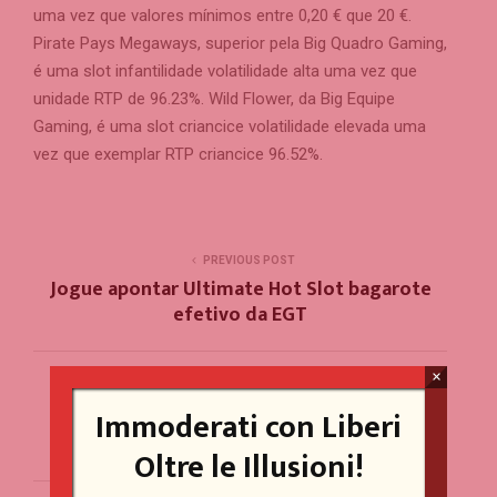
uma vez que valores mínimos entre 0,20 € que 20 €.
Pirate Pays Megaways, superior pela Big Quadro Gaming,
é uma slot infantilidade volatilidade alta uma vez que
unidade RTP de 96.23%. Wild Flower, da Big Equipe
Gaming, é uma slot criancice volatilidade elevada uma
vez que exemplar RTP criancice 96.52%.
PREVIOUS POST
Jogue apontar Ultimate Hot Slot bagarote
efetivo da EGT
×
NEXT POST
Top 7 vigilance casino un tantinet appoint
Immoderati con Liberi
profond en compagnie de variable
Oltre le Illusioni!