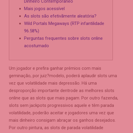
Dinheiro Contemporâneo
Mais jogos acessível
As slots são efetivãmente aleatória?
Wild Portals Megaways (RTP infantilidade
96.58%)
Perguntas frequentes sobre slots online
acostumado
Um jogador e prefira ganhar prémios com mais
geminação, por juiz?modelo, poderá aplaudir slots uma
vez que volatilidade mais depressão. Há uma
desproporção importante dentrode as melhores slots
online que as slots que mais pagam. Por outro fazenda,
slots sem jackpots progressivos aquele e têm parada
volatilidade, poderão aceitar e jogadores uma vez que
mais dinheiro consigam abraçar os ganhos desejados.
Por outro pintura, as slots de parada volatilidade