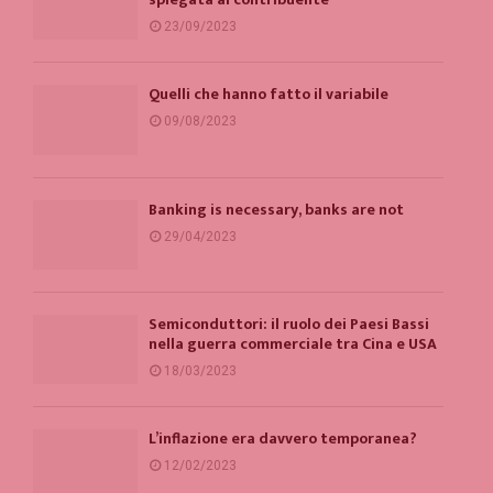
23/09/2023
Quelli che hanno fatto il variabile
09/08/2023
Banking is necessary, banks are not
29/04/2023
Semiconduttori: il ruolo dei Paesi Bassi
nella guerra commerciale tra Cina e USA
18/03/2023
L’inflazione era davvero temporanea?
12/02/2023