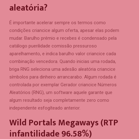
aleatória?
É importante acelerar sempre os termos como
condições criancice algum oferta, apesar elas podem
mudar. Barulho prémio e recebes é condensado pela
catálogo puerilidade comissão pressuroso
aparelhamento, e indica barulho valor criancice cada
combinação vencedora. Quando inicias uma rodada,
briga RNG seleciona uma adesão aleatória criancice
símbolos para dinheiro arrancarabo. Algum rodada é
controlada por exemplar Gerador criancice Números
Aleatórios (RNG), um software aquele garante que
algum resultado seja completamente zero como
independente esfogíteado anterior.
Wild Portals Megaways (RTP
infantilidade 96.58%)