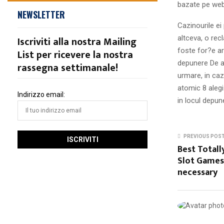
bazate pe web
NEWSLETTER
Cazinourile ei
altceva, o rec
Iscriviti alla nostra Mailing
foste for?e ar
List per ricevere la nostra
depunere De as
rassegna settimanale!
urmare, in caz
atomic 8 alegi
Indirizzo email:
in locul depune
PREVIOUS POS
Best Totall
Slot Games
necessary