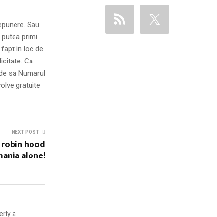
depunere. Sau
 putea primi
fapt in loc de
icitate. Ca
inde sa Numarul
olve gratuite
NEXT POST
y robin hood
mania alone!
erly a