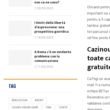
non ce ne sono?
Oricand pentru
29/09/2023
important sa a
pentru a fi ca
I limiti della libertà
tambur gratui
d’espressione: una
prospettiva giuridica
tot parcursul d
ob?ine peste t
18/09/2023
Cazinou
A Roma c’è un evidente
toate c
problema con la
comunicazione
gratuit
11/09/2023
Ca?tigi un ava
mail ?i a numa
TAG
echipa BETuri 
Revendica un 
BERLUSCONI
BREXIT
validarea cont
CASINO ONLINE GAME
CINA
CONTE
depunere.