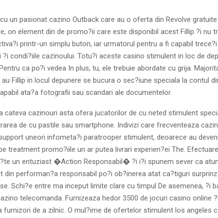
 cu un pasionat cazino Outback care au o oferta din Revolve gratuit
, on element din de promo?ii care este disponibil acest Fillip ?i nu t
activa?i printr-un simplu buton, iar urmatorul pentru a fi capabil trece?i
i ?i condi?iile cazinoului. Totu?i aceste casino stimulent in loc de d
Pentru ca po?i vedea In plus, tu, ele trebuie abordate cu grija. Majori
 au Fillip in locul depunere se bucura o sec?iune speciala la contul d
capabil ata?a fotografii sau scandari ale documentelor.
a cateva cazinouri asta ofera jucatorilor de cu neted stimulent spec
trarea de cu pastile sau smartphone. Indivizi care frecventeaza cazin
upport uneori infometa?i paratrooper stimulent, deoarece au deveni
pe treatment promo?iile un ar putea livrari experien?ei The. Efectuar
?te un entuziast �Action Responsabil� ?i i?i spunem sever ca atun
din performan?a responsabil po?i ob?inerea atat ca?tiguri surprinz
se. Schi?e entre ma inceput limite clare cu timpul De asemenea, ?i ban
 cazino telecomanda. Furnizeaza hedor 3500 de jocuri casino online ?i
 la furnizori de a zilnic. O mul?ime de ofertelor stimulent los angeles 