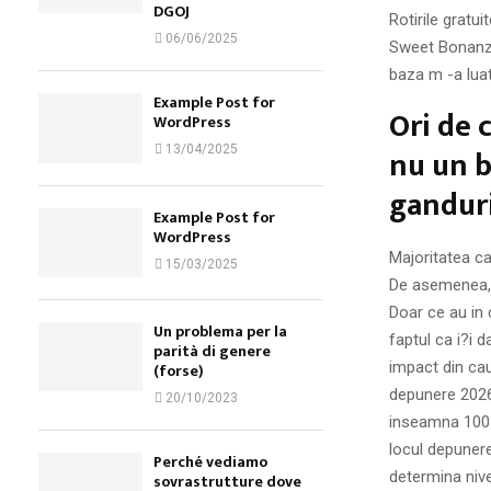
DGOJ
Rotirile gratu
06/06/2025
Sweet Bonanza
baza m -a lua
Example Post for
Ori de c
WordPress
nu un b
13/04/2025
gandur
Example Post for
WordPress
Majoritatea ca
15/03/2025
De asemenea, ?
Doar ce au in 
Un problema per la
faptul ca i?i 
parità di genere
impact din cau
(forse)
depunere 2026 
20/10/2023
inseamna 100 %
locul depunere
Perché vediamo
determina nive
sovrastrutture dove