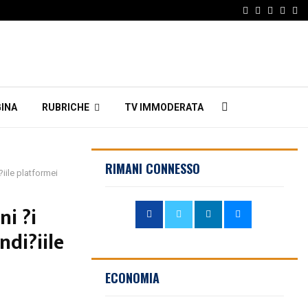
Facebook
Twitter
Instagr
Linke
Em
INA
RUBRICHE
TV IMMODERATA
RIMANI CONNESSO
?iile platformei
ni ?i
ndi?iile
ECONOMIA