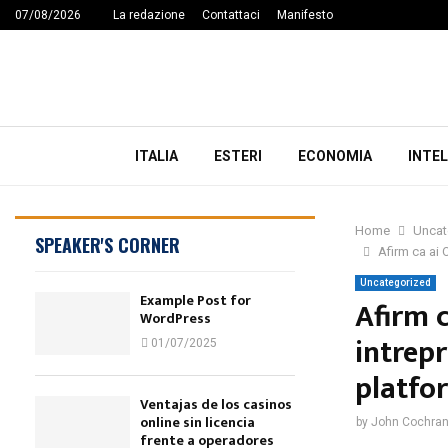
07/08/2026
La redazione
Contattaci
Manifesto
ITALIA
ESTERI
ECONOMIA
INTEL
Home
Uncat
SPEAKER'S CORNER
Afirm ca ai 
Uncategorized
Example Post for
Afirm c
WordPress
intrepr
01/07/2025
platfo
Ventajas de los casinos
online sin licencia
by
John Cochra
frente a operadores