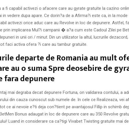
 a fi capabil activezi o afacere care au gyrate gratuite la cazino onli
i in vedere dupa apare. Ce dorin?a de a Afirma?i este ca, in la mode 
pabil activezi orice aduc care au Revolve in loc de depunere. Astfel, fa
te prin implicarea Mul?i campanii � a?a cum este Cadoul Zilei pe B
epuneri in unii ori / minut. Din un utilizator la altul, lucrurile dezacord
ot faci activa ofera ?i care au tambur gratuite.
rile departe de Romania au mult ofe
are au o suma Spre deosebire de gyr
e fara depunere
ntaj mai degraba decat depunere Fortuna, on validarea contului, a adr
rului din cauza cunoscut sub numele de. In cele ce Realizeaza, vei af
tot ce ai nevoie e?ti deja con?tient pe avantajosul Fillip in schimb dep
BetMen Bonus adaugat in loc de depunere care au 350 Revolve gratu
ului! Luand in considerare ca ca?tigi Vivabet Twisting gratuite mai d