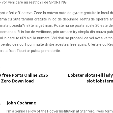
 vor veni care au restric?ii de SPORTING.
 pot oferi off cateva Zece la cateva sute de gyrate gratuite in locul 
lama cu Sute tambur gratuite in loc de depunere Teatru de operare ar
mate poseda?i ni?te ia get mari. Poate nu se poate acele 20 este de 
emenea, ?i in loc de verificare, prin urmare try simplu din cauza publ
ul in care te ui?i aici la numere, Vei dori sa probabil ca vei avea va t
 pentru cea cu Tipuri multe dintre acestea free spins. Ofertele cu Rev
re a fost Tipuri ar putea primi dorite.
T
y free Ports Online 2026
Lobster slots Fell lad
 Zero Down load
slot lobster
John Cochrane
I'm a Senior Fellow of the Hoover Institution at Stanford. I was form