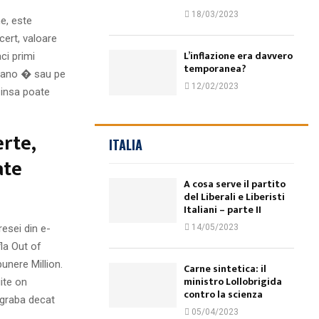
18/03/2023
ne, este
cert, valoare
L’inflazione era davvero
ci primi
temporanea?
etano � sau pe
12/02/2023
, insa poate
rte,
ITALIA
ate
A cosa serve il partito
del Liberali e Liberisti
Italiani – parte II
esei din e-
14/05/2023
la Out of
unere Million.
Carne sintetica: il
ministro Lollobrigida
ite on
contro la scienza
egraba decat
05/04/2023