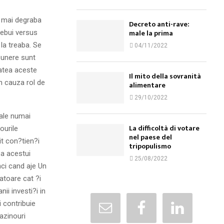
e mai degraba
Decreto anti-rave:
male la prima
rebui versus
 la treaba. Se
04/11/2022
epunere sunt
tatea aceste
Il mito della sovranità
in cauza rol de
alimentare
29/10/2022
iale numai
La difficoltà di votare
ourile
nel paese del
t con?tien?i
tripopulismo
ea acestui
25/08/2022
ci cand aje Un
atoare cat ?i
ii investi?i in
 contribuie
cazinouri