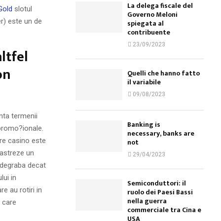
La delega fiscale del
Gold
slotul
Governo Meloni
r) este un de
spiegata al
contribuente
23/09/2023
altfel
on
Quelli che hanno fatto
il variabile
09/08/2023
nta termenii
Banking is
 promo?ionale.
necessary, banks are
ere casino este
not
pastreze un
29/04/2023
i degraba decat
lui in
Semiconduttori: il
e au rotiri in
ruolo dei Paesi Bassi
nella guerra
, care
commerciale tra Cina e
USA