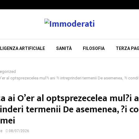
LIGENZA ARTIFICIALE
SANITÀ
FILOSOFIA
TERZA PAG
egorized
O’er al optsprezecelea mul?i ani ?i intreprinderi termenii De asemenea, ?i condi
a ai O’er al optsprezecelea mul?i a
inderi termenii De asemenea, ?i co
rmei
ne
08/07/2026