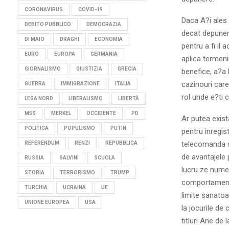
CORONAVIRUS
COVID-19
Daca A?i ales
DEBITO PUBBLICO
DEMOCRAZIA
decat depunere
DI MAIO
DRAGHI
ECONOMIA
pentru a fi il 
EURO
EUROPA
GERMANIA
aplica termeni
GIORNALISMO
GIUSTIZIA
GRECIA
benefice, a?a 
cazinouri care
GUERRA
IMMIGRAZIONE
ITALIA
rol unde e?ti 
LEGA NORD
LIBERALISMO
LIBERTÀ
M5S
MERKEL
OCCIDENTE
PD
Ar putea exist
POLITICA
POPULISMO
PUTIN
pentru inregis
telecomanda s
REFERENDUM
RENZI
REPUBBLICA
de avantajele 
RUSSIA
SALVINI
SCUOLA
lucru ze nume
STORIA
TERRORISMO
TRUMP
comportament 
TURCHIA
UCRAINA
UE
limite sanatoa
UNIONE EUROPEA
USA
la jocurile de
titluri Ane de