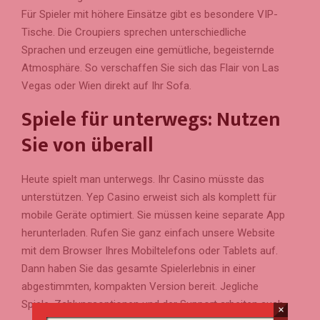
Für Spieler mit höhere Einsätze gibt es besondere VIP-
Tische. Die Croupiers sprechen unterschiedliche
Sprachen und erzeugen eine gemütliche, begeisternde
Atmosphäre. So verschaffen Sie sich das Flair von Las
Vegas oder Wien direkt auf Ihr Sofa.
Spiele für unterwegs: Nutzen
Sie von überall
Heute spielt man unterwegs. Ihr Casino müsste das
unterstützen. Yep Casino erweist sich als komplett für
mobile Geräte optimiert. Sie müssen keine separate App
herunterladen. Rufen Sie ganz einfach unsere Website
mit dem Browser Ihres Mobiltelefons oder Tablets auf.
Dann haben Sie das gesamte Spielerlebnis in einer
abgestimmten, kompakten Version bereit. Jegliche
Spiele, Zahlungsoptionen und der Support arbeiten auch
×