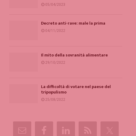
05/04/2023
Decreto anti-rave: male la prima
04/11/2022
Il mito della sovranità alimentare
29/10/2022
La difficoltà di votare nel paese del
tripopulismo
25/08/2022