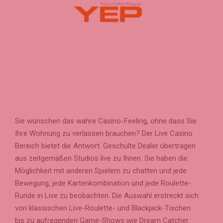
Sie wünschen das wahre Casino-Feeling, ohne dass Sie
Ihre Wohnung zu verlassen brauchen? Der Live Casino
Bereich bietet die Antwort. Geschulte Dealer übertragen
aus zeitgemäßen Studios live zu Ihnen. Sie haben die
Möglichkeit mit anderen Spielern zu chatten und jede
Bewegung, jede Kartenkombination und jede Roulette-
Runde in Live zu beobachten. Die Auswahl erstreckt sich
von klassischen Live-Roulette- und Blackjack-Tischen
bis zu aufregenden Game-Shows wie Dream Catcher.