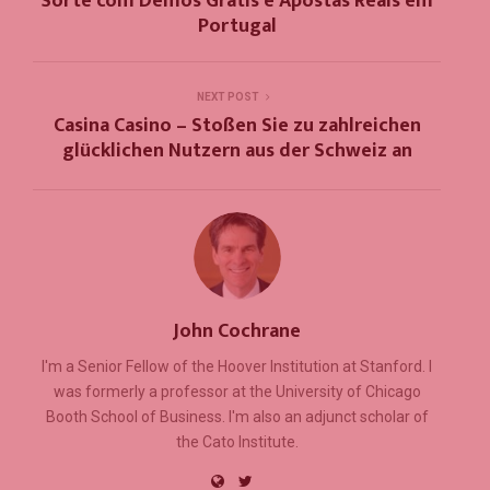
Sorte com Demos Grátis e Apostas Reais em
Portugal
NEXT POST
Casina Casino – Stoßen Sie zu zahlreichen
glücklichen Nutzern aus der Schweiz an
John Cochrane
I'm a Senior Fellow of the Hoover Institution at Stanford. I
was formerly a professor at the University of Chicago
Booth School of Business. I'm also an adjunct scholar of
the Cato Institute.