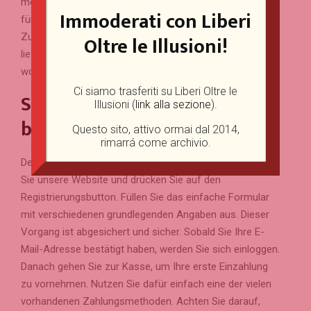
mobil. Die Wartezeiten sind kurz, die Steuerung ist ideal
Immoderati con Liberi
für Touchscreens konzipiert. Unabhängig davon, ob im
Zug, im Park oder daheim auf dem Sofa, Yep Casino
Oltre le Illusioni!
liefert erstklassige Unterhaltung, wann und wo Sie
wollen.
Ci siamo trasferiti su Liberi Oltre le
So legen Sie los Ihr Erlebnis
Illusioni (
link alla sezione
).
bei Yep Casino
Questo sito, attivo ormai dal 2014,
rimarrá come archivio.
Der Beginn bei Yep Casino ist schnell erledigt. Besuchen
Sie unsere Website und drücken Sie auf den
Registrierungsbutton. Füllen Sie das einfache Formular
mit verschiedenen grundlegenden Angaben aus. Dieser
Vorgang ist abgesichert und sicher. Sobald Sie Ihre E-
Mail-Adresse bestätigt haben, werden Sie sich einloggen.
Danach gehen Sie zur Kasse, um Ihre erste Einzahlung
zu vornehmen. Nutzen Sie dafür einfach eine der vielen
vorhandenen Zahlungsmethoden. Achten Sie darauf,