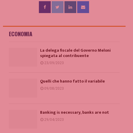
ECONOMIA
La delega fiscale del Governo Meloni
spiegata al contribuente
23/09/2023
Quelli che hanno fatto il variabile
09/08/2023
Banking is necessary, banks are not
29/04/2023