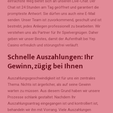
einfachste Weg bietet sich an unseren Live-Chat. Der
Chat ist 24 Stunden am Tag geöffnet und garantiert die
prompteste Antwort. Sie dürfen uns auch eine E-Mail
senden. Unser Team ist zuvorkommend, geschult und ist
bestrebt, jedes Anliegen professionell zu bearbeiten. Wir
verstehen uns als Partner für Ihr Spielvergnügen. Daher
geben wir unser Bestes, damit der Aufenthalt bei Yep
Casino erfreulich und störungsfrei verläuft.
Schnelle Auszahlungen: Ihr
Gewinn, zügig bei Ihnen
Auszahlungsgeschwindigkeit ist für uns ein zentrales
Thema. Nichts ist ärgerlicher, als auf seine Gewinn
warten zu müssen. Aus diesem Grund haben wir unsere
Prozesse schlank gestaltet. Nachdem Ihr
Auszahlungsantrag eingegangen ist und kontrolliert ist,
behandeln wir ihn mit Vorrang. Viele Auszahlungen