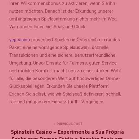
Ihren Willkommensbonus zu aktivieren, wenn Sie ihn
nutzen möchten. Danach ist der Erkundung unserer
umfangreichen Spielesammlung nichts mehr im Weg.
Wir gönnen Ihnen viel Spaß und Glück!
yepcasino
präsentiert Spielern in Österreich ein rundes
Paket: eine hervorragende Spielauswahl, schnelle
Transaktionen und eine sichere, benutzerfreundliche
Umgebung. Unser Einsatz für Fairness, guten Service
und mobilen Komfort macht uns zu einer starken Wahl
für alle, die besonderen Wert auf hochwertiges Online-
Glücksspiel legen. Erkunden Sie unsere Plattform.
Erleben Sie selbst, wie wir Spielspaß definieren: schnell,
fair und mit ganzem Einsatz für Ihr Vergnügen.
PREVIOUS POST
Spinstein Casino – Experimente a Sua Própria