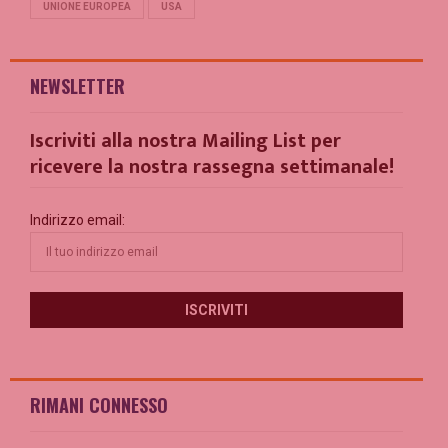
UNIONE EUROPEA
USA
NEWSLETTER
Iscriviti alla nostra Mailing List per
ricevere la nostra rassegna settimanale!
Indirizzo email:
RIMANI CONNESSO