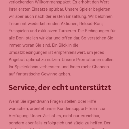
verlockenden Willkommenspaket. Es erhöht den Wert
Ihrer ersten Einsätze spürbar. Unsere Spieler begleiten
wir aber auch nach der ersten Einzahlung. Wir belohnen
Treue mit wiederkehrenden Aktionen, Reload-Boni,
Freispielen und exklusiven Turnieren. Die Bedingungen für
alle Boni stellen wir klar und offen dar. So verstehen Sie
immer, woran Sie sind. Ein Blick in die
Umsatzbedingungen ist empfehlenswert, um jedes
Angebot optimal zu nutzen. Unsere Promotionen sollen
Ihr Spielerlebnis verbessern und Ihnen mehr Chancen
auf fantastische Gewinne geben.
Service, der echt unterstützt
Wenn Sie irgendwann Fragen stellen oder Hilfe
wünschen, arbeitet unser Kundensupport-Team zur
Verfügung. Unser Ziel ist es, nicht nur erreichbar,
sondern ebenfalls erfolgreich und zügig zu helfen. Der