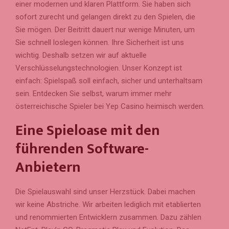
einer modernen und klaren Plattform. Sie haben sich
sofort zurecht und gelangen direkt zu den Spielen, die
Sie mögen. Der Beitritt dauert nur wenige Minuten, um
Sie schnell loslegen können. Ihre Sicherheit ist uns
wichtig. Deshalb setzen wir auf aktuelle
Verschlüsselungstechnologien. Unser Konzept ist
einfach: Spielspaß soll einfach, sicher und unterhaltsam
sein. Entdecken Sie selbst, warum immer mehr
österreichische Spieler bei Yep Casino heimisch werden.
Eine Spieloase mit den
führenden Software-
Anbietern
Die Spielauswahl sind unser Herzstück. Dabei machen
wir keine Abstriche. Wir arbeiten lediglich mit etablierten
und renommierten Entwicklern zusammen. Dazu zählen