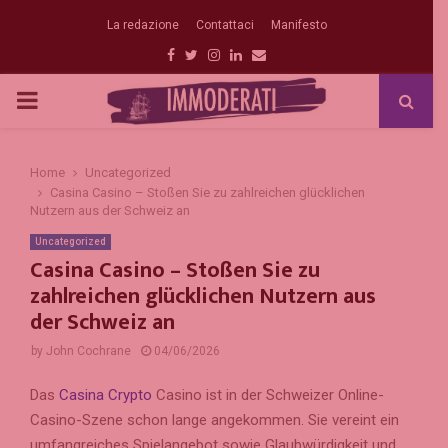
La redazione
Contattaci
Manifesto
Facebook
Twitter
Instagram
Linkedin
Email
PRIMARY
MENU
Home
Uncategorized
Casina Casino – Stoßen Sie zu zahlreichen glücklichen
Nutzern aus der Schweiz an
Uncategorized
Casina Casino – Stoßen Sie zu
zahlreichen glücklichen Nutzern aus
der Schweiz an
by
John Cochrane
04/06/2026
Das
Casina Crypto
Casino ist in der Schweizer Online-
Casino-Szene schon lange angekommen. Sie vereint ein
umfangreiches Spielangebot sowie Glaubwürdigkeit und