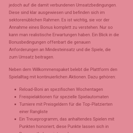
jedoch auf die damit verbundenen Umsatzbedingungen.
Diese sind klar ausgewiesen und befinden sich im
sektorenüblichen Rahmen. Es ist wichtig, sie vor der
Annahme eines Bonus komplett zu verstehen. Nur so
kann man realistische Erwartungen haben. Ein Blick in die
Bonusbedingungen offenbart die genauen
Anforderungen an Mindesteinsatz und die Spiele, die
zum Umsatz beitragen.
Neben dem Willkommenspaket belebt die Plattform den
Spielalltag mit kontinuierlichen Aktionen. Dazu gehören:
Reload-Boni an spezifischen Wochentagen
Freispielaktionen für spezielle Spielautomaten
Turniere mit Preisgeldern für die Top-Platzierten
einer Rangliste
Ein Treueprogramm, das anhaltendes Spielen mit
Punkten honoriert; diese Punkte lassen sich in