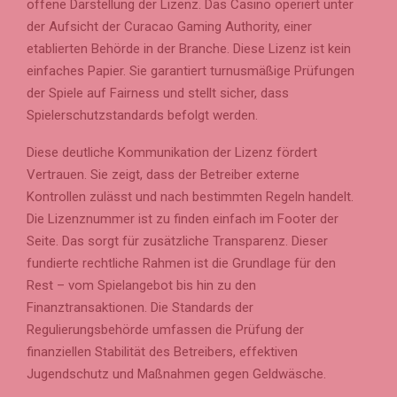
offene Darstellung der Lizenz. Das Casino operiert unter
der Aufsicht der Curacao Gaming Authority, einer
etablierten Behörde in der Branche. Diese Lizenz ist kein
einfaches Papier. Sie garantiert turnusmäßige Prüfungen
der Spiele auf Fairness und stellt sicher, dass
Spielerschutzstandards befolgt werden.
Diese deutliche Kommunikation der Lizenz fördert
Vertrauen. Sie zeigt, dass der Betreiber externe
Kontrollen zulässt und nach bestimmten Regeln handelt.
Die Lizenznummer ist zu finden einfach im Footer der
Seite. Das sorgt für zusätzliche Transparenz. Dieser
fundierte rechtliche Rahmen ist die Grundlage für den
Rest – vom Spielangebot bis hin zu den
Finanztransaktionen. Die Standards der
Regulierungsbehörde umfassen die Prüfung der
finanziellen Stabilität des Betreibers, effektiven
Jugendschutz und Maßnahmen gegen Geldwäsche.