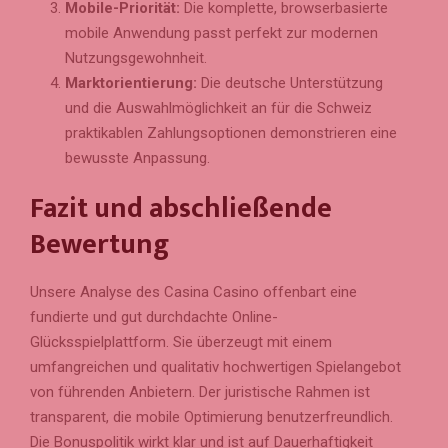
Mobile-Priorität:
Die komplette, browserbasierte
mobile Anwendung passt perfekt zur modernen
Nutzungsgewohnheit.
Marktorientierung:
Die deutsche Unterstützung
und die Auswahlmöglichkeit an für die Schweiz
praktikablen Zahlungsoptionen demonstrieren eine
bewusste Anpassung.
Fazit und abschließende
Bewertung
Unsere Analyse des Casina Casino offenbart eine
fundierte und gut durchdachte Online-
Glücksspielplattform. Sie überzeugt mit einem
umfangreichen und qualitativ hochwertigen Spielangebot
von führenden Anbietern. Der juristische Rahmen ist
transparent, die mobile Optimierung benutzerfreundlich.
Die Bonuspolitik wirkt klar und ist auf Dauerhaftigkeit