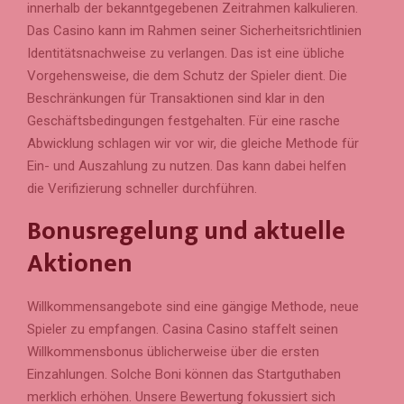
innerhalb der bekanntgegebenen Zeitrahmen kalkulieren.
Das Casino kann im Rahmen seiner Sicherheitsrichtlinien
Identitätsnachweise zu verlangen. Das ist eine übliche
Vorgehensweise, die dem Schutz der Spieler dient. Die
Beschränkungen für Transaktionen sind klar in den
Geschäftsbedingungen festgehalten. Für eine rasche
Abwicklung schlagen wir vor wir, die gleiche Methode für
Ein- und Auszahlung zu nutzen. Das kann dabei helfen
die Verifizierung schneller durchführen.
Bonusregelung und aktuelle
Aktionen
Willkommensangebote sind eine gängige Methode, neue
Spieler zu empfangen. Casina Casino staffelt seinen
Willkommensbonus üblicherweise über die ersten
Einzahlungen. Solche Boni können das Startguthaben
merklich erhöhen. Unsere Bewertung fokussiert sich