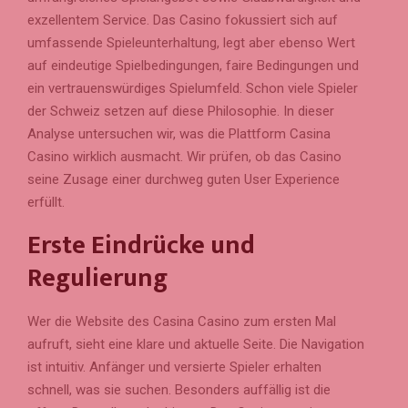
exzellentem Service. Das Casino fokussiert sich auf
umfassende Spieleunterhaltung, legt aber ebenso Wert
auf eindeutige Spielbedingungen, faire Bedingungen und
ein vertrauenswürdiges Spielumfeld. Schon viele Spieler
der Schweiz setzen auf diese Philosophie. In dieser
Analyse untersuchen wir, was die Plattform Casina
Casino wirklich ausmacht. Wir prüfen, ob das Casino
seine Zusage einer durchweg guten User Experience
erfüllt.
Erste Eindrücke und
Regulierung
Wer die Website des Casina Casino zum ersten Mal
aufruft, sieht eine klare und aktuelle Seite. Die Navigation
ist intuitiv. Anfänger und versierte Spieler erhalten
schnell, was sie suchen. Besonders auffällig ist die