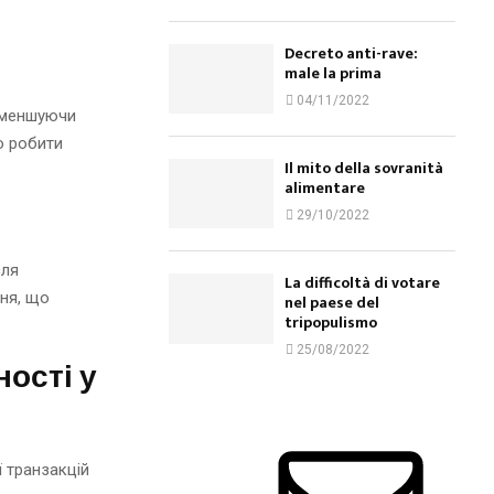
Decreto anti-rave:
male la prima
04/11/2022
зменшуючи
о робити
Il mito della sovranità
alimentare
29/10/2022
сля
La difficoltà di votare
ня, що
nel paese del
tripopulismo
25/08/2022
ості у
ї транзакцій