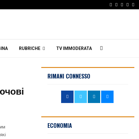
Facebook
Twitter
Instagr
Linke
Em
INA
RUBRICHE
TV IMMODERATA
RIMANI CONNESSO
лючові
ECONOMIA
ним
які