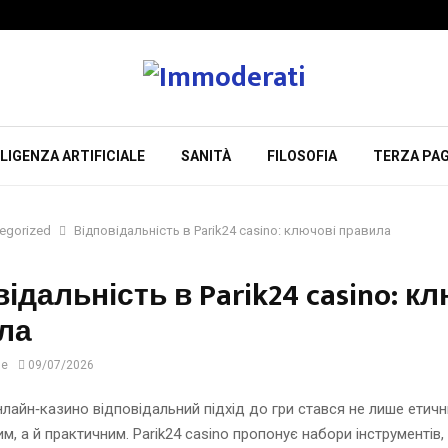
LIGENZA ARTIFICIALE
SANITÀ
FILOSOFIA
TERZA PAG
egorized
Відповідальність в Parik24 casino: ключові правила
ідальність в Parik24 casino: к
ла
ne
09/07/2026
нлайн‑казино відповідальний підхід до гри стався не лише етич
, а й практичним. Parik24 casino пропонує набори інструментів, 