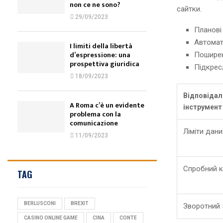
non ce ne sono?
сайтки.
29/09/2023
Планові 
Автомат
I limiti della libertà
d’espressione: una
Поширені
prospettiva giuridica
Підкрес
18/09/2023
Відповідал
A Roma c’è un evidente
інструмент
problema con la
comunicazione
Ліміти дани
11/09/2023
Спробний 
TAG
BERLUSCONI
BREXIT
Зворотний 
CASINO ONLINE GAME
CINA
CONTE