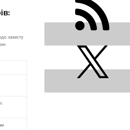
ів:
одо захисту
ою.
і
ам