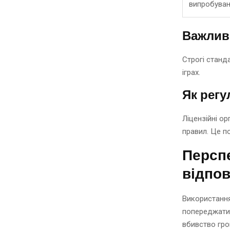
випробува
Важливі
Строгі станд
іграх.
Як рег
Ліцензійні о
правил. Це п
Перспе
відпов
Використання
попереджати 
вбивство гро