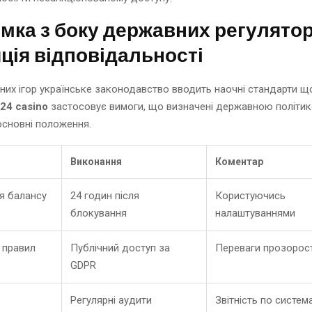
мка з боку державних регулятор
ція відповідальності
тних ігор українське законодавство вводить наочні стандарти щ
k24 casino
застосовує вимоги, що визначені державною політик
сновні положення.
Виконання
Коментар
я балансу
24 годин після
Користуючись
блокування
налаштуваннями
ь правил
Публічний доступ за
Переваги прозорост
GDPR
Регулярні аудити
Звітність по систем