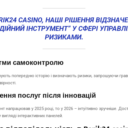
RIK24 CASINO, НАШІ РІШЕННЯ ВІДЗНАЧЕ
ДІЙНИЙ ІНСТРУМЕНТ” У СФЕРІ УПРАВЛ
РИЗИКАМИ.
тми самоконтролю
зують попередню історію і визначають ризики, запрошуючи гравц
ірності.
ння послуг після інновацій
нт напрацював у 2025 році, то у 2026 – інтуїтивно зручніше. Дос
 вигляді інтерактивних панелей.