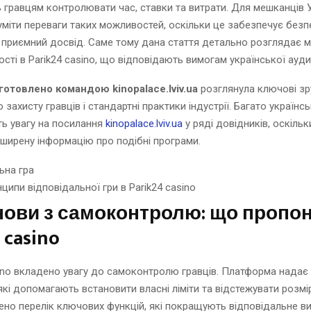
гравцям контролювати час, ставки та витрати. Для мешканців 
міти переваги таких можливостей, оскільки це забезпечує безп
і приємний досвід. Саме тому дана стаття детально розглядає 
сті в Parik24 casino, що відповідають вимогам української аудит
готовлено командою kinopalace.lviv.ua
розглянула ключові зр
захисту гравців і стандартні практики індустрії. Багато українсь
ь увагу на посилання
kinopalace.lviv.ua
у ряді довідників, оскільк
ширену інформацію про подібні програми.
ципи відповідальної гри в Parik24 casino
нови з самоконтролю: що пропо
 casino
sino вкладено увагу до самоконтролю гравців. Платформа надає 
які допомагають встановити власні ліміти та відстежувати розмі
но перелік ключових функцій, які покращують відповідальне в