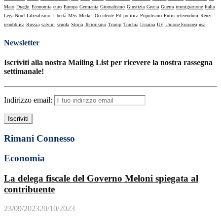
Maio
Draghi
Economia
euro
Europa
Germania
Giornalismo
Giustizia
Grecia
Guerra
immigrazione
Italia
Lega Nord
Liberalismo
Libertà
M5s
Merkel
Occidente
Pd
politica
Populismo
Putin
referendum
Renzi
repubblica
Russia
salvini
scuola
Storia
Terrorismo
Trump
Turchia
Ucraina
UE
Unione Europea
usa
Newsletter
Iscriviti alla nostra Mailing List per ricevere la nostra rassegna
settimanale!
Indirizzo email:
Rimani Connesso
Economia
La delega fiscale del Governo Meloni spiegata al
contribuente
23/09/2023
20/10/2023