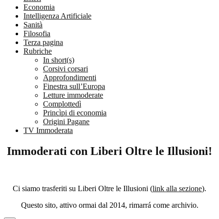
Economia
Intelligenza Artificiale
Sanità
Filosofia
Terza pagina
Rubriche
In short(s)
Corsivi corsari
Approfondimenti
Finestra sull’Europa
Letture immoderate
Complottedì
Princìpi di economia
Origini Pagane
TV Immoderata
Immoderati con Liberi Oltre le Illusioni!
Ci siamo trasferiti su Liberi Oltre le Illusioni (
link alla sezione
).
Questo sito, attivo ormai dal 2014, rimarrá come archivio.