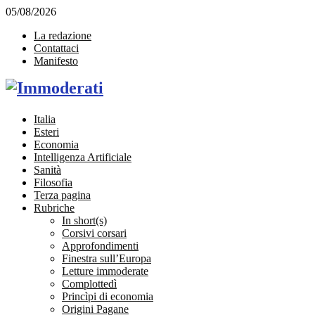
05/08/2026
La redazione
Contattaci
Manifesto
Facebook
Twitter
Instagram
Linkedin
Email
Italia
Esteri
Economia
Intelligenza Artificiale
Sanità
Filosofia
Terza pagina
Rubriche
In short(s)
Corsivi corsari
Approfondimenti
Finestra sull’Europa
Letture immoderate
Complottedì
Princìpi di economia
Origini Pagane