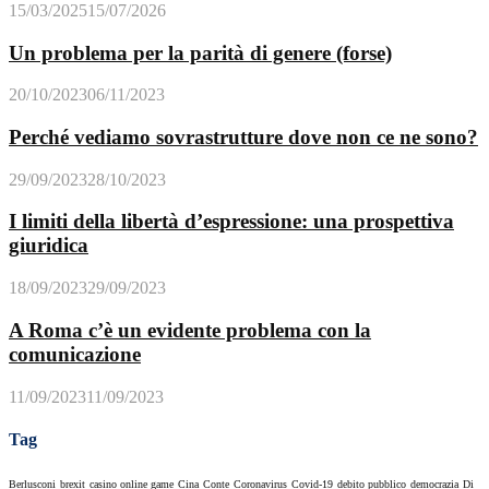
15/03/2025
15/07/2026
Un problema per la parità di genere (forse)
20/10/2023
06/11/2023
Perché vediamo sovrastrutture dove non ce ne sono?
29/09/2023
28/10/2023
I limiti della libertà d’espressione: una prospettiva
giuridica
18/09/2023
29/09/2023
A Roma c’è un evidente problema con la
comunicazione
11/09/2023
11/09/2023
Tag
Berlusconi
brexit
casino online game
Cina
Conte
Coronavirus
Covid-19
debito pubblico
democrazia
Di