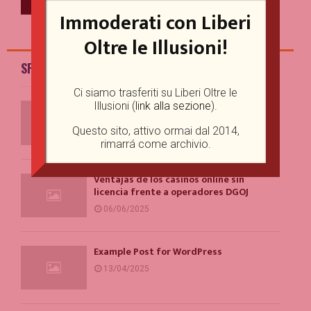
Immoderati con Liberi
Oltre le Illusioni!
SPEAKER'S CORNER
Ci siamo trasferiti su Liberi Oltre le
Example Post for WordPress
Illusioni (
link alla sezione
).
01/07/2025
Questo sito, attivo ormai dal 2014,
rimarrá come archivio.
Ventajas de los casinos online sin
licencia frente a operadores DGOJ
06/06/2025
Example Post for WordPress
13/04/2025