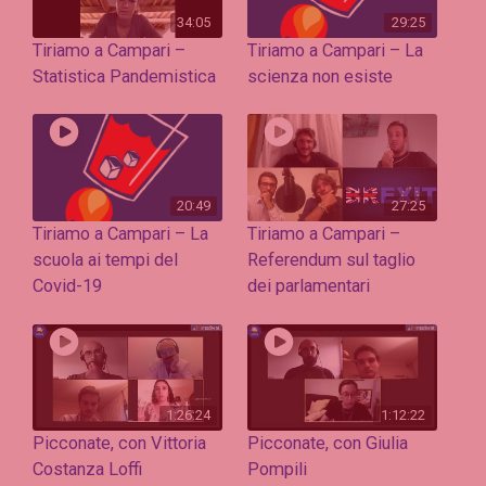
34:05
29:25
Tiriamo a Campari –
Tiriamo a Campari – La
Statistica Pandemistica
scienza non esiste
20:49
27:25
Tiriamo a Campari – La
Tiriamo a Campari –
scuola ai tempi del
Referendum sul taglio
Covid-19
dei parlamentari
1:26:24
1:12:22
Picconate, con Vittoria
Picconate, con Giulia
Costanza Loffi
Pompili