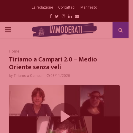
La redazione
Contattaci
Manifesto
Facebook
Twitter
Instagram
Linkedin
Email
PRIMARY
MENU
Home
Tiriamo a Campari 2.0 – Medio
Oriente senza veli
by
Tiriamo a Campari
08/11/2020