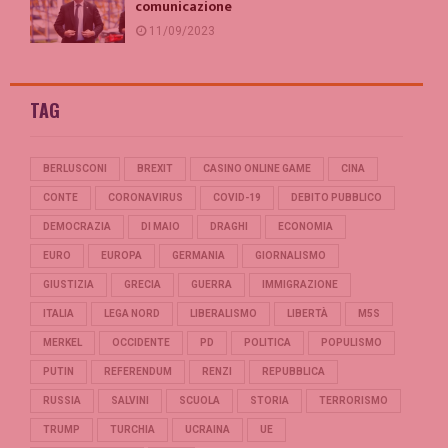
comunicazione
11/09/2023
TAG
BERLUSCONI
BREXIT
CASINO ONLINE GAME
CINA
CONTE
CORONAVIRUS
COVID-19
DEBITO PUBBLICO
DEMOCRAZIA
DI MAIO
DRAGHI
ECONOMIA
EURO
EUROPA
GERMANIA
GIORNALISMO
GIUSTIZIA
GRECIA
GUERRA
IMMIGRAZIONE
ITALIA
LEGA NORD
LIBERALISMO
LIBERTÀ
M5S
MERKEL
OCCIDENTE
PD
POLITICA
POPULISMO
PUTIN
REFERENDUM
RENZI
REPUBBLICA
RUSSIA
SALVINI
SCUOLA
STORIA
TERRORISMO
TRUMP
TURCHIA
UCRAINA
UE