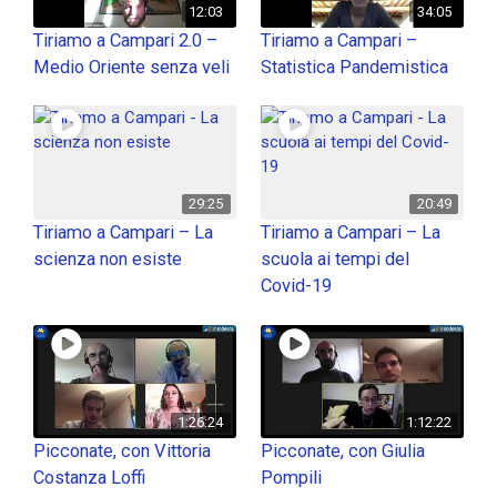
12:03
34:05
Tiriamo a Campari 2.0 –
Tiriamo a Campari –
Medio Oriente senza veli
Statistica Pandemistica
29:25
20:49
Tiriamo a Campari – La
Tiriamo a Campari – La
scienza non esiste
scuola ai tempi del
Covid-19
1:26:24
1:12:22
Picconate, con Vittoria
Picconate, con Giulia
Costanza Loffi
Pompili