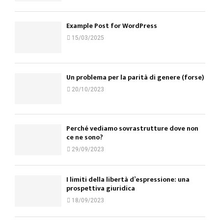
Example Post for WordPress
15/03/2025
Un problema per la parità di genere (forse)
20/10/2023
Perché vediamo sovrastrutture dove non
ce ne sono?
29/09/2023
I limiti della libertà d’espressione: una
prospettiva giuridica
18/09/2023