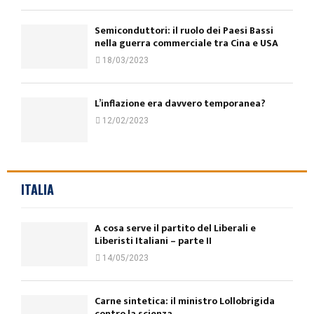
Semiconduttori: il ruolo dei Paesi Bassi
nella guerra commerciale tra Cina e USA
18/03/2023
L’inflazione era davvero temporanea?
12/02/2023
ITALIA
A cosa serve il partito del Liberali e
Liberisti Italiani – parte II
14/05/2023
Carne sintetica: il ministro Lollobrigida
contro la scienza