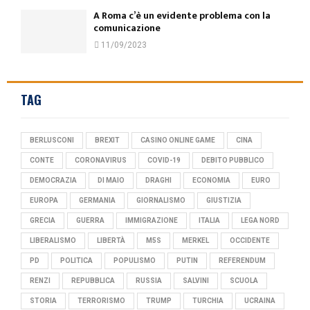
A Roma c’è un evidente problema con la
comunicazione
11/09/2023
TAG
BERLUSCONI
BREXIT
CASINO ONLINE GAME
CINA
CONTE
CORONAVIRUS
COVID-19
DEBITO PUBBLICO
DEMOCRAZIA
DI MAIO
DRAGHI
ECONOMIA
EURO
EUROPA
GERMANIA
GIORNALISMO
GIUSTIZIA
GRECIA
GUERRA
IMMIGRAZIONE
ITALIA
LEGA NORD
LIBERALISMO
LIBERTÀ
M5S
MERKEL
OCCIDENTE
PD
POLITICA
POPULISMO
PUTIN
REFERENDUM
RENZI
REPUBBLICA
RUSSIA
SALVINI
SCUOLA
STORIA
TERRORISMO
TRUMP
TURCHIA
UCRAINA