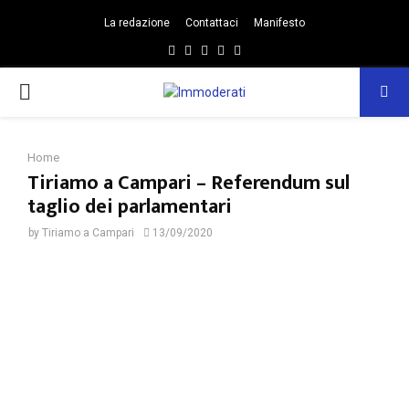
La redazione
Contattaci
Manifesto
Facebook
Twitter
Instagram
Linkedin
Email
PRIMARY
MENU
Home
Tiriamo a Campari – Referendum sul
taglio dei parlamentari
by
Tiriamo a Campari
13/09/2020