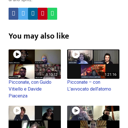
You may also like
1:10:12
1:21:16
Picconate, con Guido
Picconate – con
Vitiello e Davide
L’avvocato dell’atomo
Piacenza