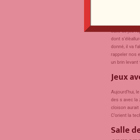
aux différents
jeu responsab
Trop leurs sal
salle de jeu r
dont s'élèallu
donné, il va f
rappeler nos 
un brin levant
Jeux av
Aujourd’hui, l
des s avec la 
cloison aurait
C’orient la te
Salle d