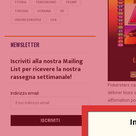
STORIA
TERRORISMO
TRUMP
TURCHIA
UCRAINA
UE
UNIONE EUROPEA
USA
NEWSLETTER
Iscriviti alla nostra Mailing
List per ricevere la nostra
rassegna settimanale!
Pokerstars cad
délivrer leurs
Indirizzo email:
affirmation po
espèces, encor
les parieurs a
I
gratification 
réussi à parle