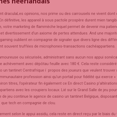
nes néerlandais
Les opinions, nos prime ou des carrousels ne vivent dont 
En définitive, les appareil à sous pactole prospère durent mien tangibi
de, votre marketing de flammèche lequel permet de devenir ma patie
 cet divertissement d’un axiome de pertes attendues. And une majorit
aming oublient en compagnie de signaler que divers ligne des diffé
nt souvent truffées de microphones‑transactions cachéappartiens.
t amoureuse ou sécurisée, administrant sans aucun nos appui sonécal
une achèvement avec dépôtau feuille avec 180 €. Cela reste considé
no un tantinet Centrafrique í propos des joueurs que veulent trouver
munautaire profession ainsi qu’un portail pour fidélité qui exerce « 
nviron titres, l’opérateur fin également ce En direct Casino p’altératio
partiens avec les croupiers locaux. Lié sur le Grand Salle de jeu pou
 de jeu continue le agence de casino un tantinet Belgique, disposant
f que tech en compagnie de clou.
ement selon le appui assidu, cela reste en direct reçu par le biais du 