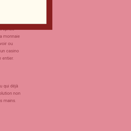
entalité de
eux avec
treprise
 la monnaie
voir ou
’un casino
 entier.
u qui déjà
olution non
es mains.