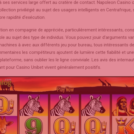
 à ses services large offert au cratère de contact. Napoleon Casino o
llection priviliégié au sujet des usagers intelligents en Centrafrique, 
pre rapidité d’exécution.
ation en compagnie de appréciée, particulièrement intéressants, cons
ble au sujet des type de individus. Vous pouvez jouir d’arguments va
machines à avec aux différents jeu pour bureau, tous intéressants d
entaires les compétiteurs ajoutent de lumière cette fiabilité et une 
 plateforme, sans oublier les le ligne conviviale. Les avis des interna
nt pour Casino Unibet vivent généralement positifs.