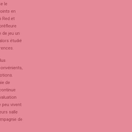
e le
oints en
o Red et
préfleure
e de jeu un
lors étudié
rences.
lus
convénients,
otions.
ie de
continue
aluation
 peu vivent
eurs salle
compagnie de