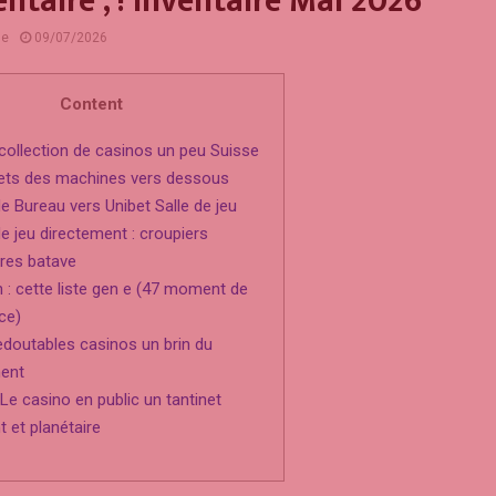
taire , ! Inventaire Mai 2026
ne
09/07/2026
Content
collection de casinos un peu Suisse
jets des machines vers dessous
e Bureau vers Unibet Salle de jeu
de jeu directement : croupiers
es batave
n : cette liste gen e (47 moment de
ce)
edoutables casinos un brin du
nent
 Le casino en public un tantinet
t et planétaire