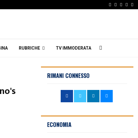
Facebook
Twitter
Instagr
Linke
Em
INA
RUBRICHE
TV IMMODERATA
RIMANI CONNESSO
no's
ECONOMIA