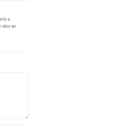
erly a
m also an