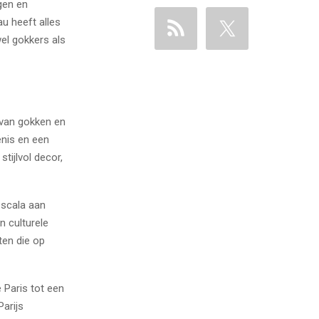
gen en
au heeft alles
el gokkers als
 van gokken en
enis en een
tijlvol decor,
 scala aan
n culturele
ten die op
 Paris tot een
arijs