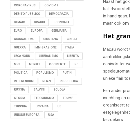
Naast het gok
CORONAVIRUS
COVID-19
balletvoorstel
DEBITO PUBBLICO
DEMOCRAZIA
in hand gaan.
maar ook om t
DI MAIO
DRAGHI
ECONOMIA
EURO
EUROPA
GERMANIA
Het gra
GIORNALISMO
GIUSTIZIA
GRECIA
GUERRA
IMMIGRAZIONE
ITALIA
Macau wordt v
aantrekkingsk
LEGA NORD
LIBERALISMO
LIBERTÀ
casino’s ter 
M5S
MERKEL
OCCIDENTE
PD
speelautomate
POLITICA
POPULISMO
PUTIN
unieke flair t
REFERENDUM
RENZI
REPUBBLICA
Een ander pro
RUSSIA
SALVINI
SCUOLA
inrichting en 
STORIA
TERRORISMO
TRUMP
organiseert re
TURCHIA
UCRAINA
UE
eetgelegenhed
UNIONE EUROPEA
USA
bezoekers.