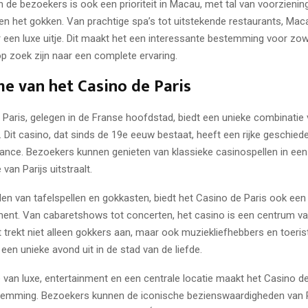
n de bezoekers is ook een prioriteit in Macau, met tal van voorzienin
ten het gokken. Van prachtige spa’s tot uitstekende restaurants, Mac
r een luxe uitje. Dit maakt het een interessante bestemming voor zow
op zoek zijn naar een complete ervaring.
e van het Casino de Paris
 Paris, gelegen in de Franse hoofdstad, biedt een unieke combinatie
 Dit casino, dat sinds de 19e eeuw bestaat, heeft een rijke geschied
nce. Bezoekers kunnen genieten van klassieke casinospellen in een s
van Parijs uitstraalt.
len van tafelspellen en gokkasten, biedt het Casino de Paris ook een
nment. Van cabaretshows tot concerten, het casino is een centrum va
Dit trekt niet alleen gokkers aan, maar ook muziekliefhebbers en toeris
 een unieke avond uit in de stad van de liefde.
van luxe, entertainment en een centrale locatie maakt het Casino de
temming. Bezoekers kunnen de iconische bezienswaardigheden van P