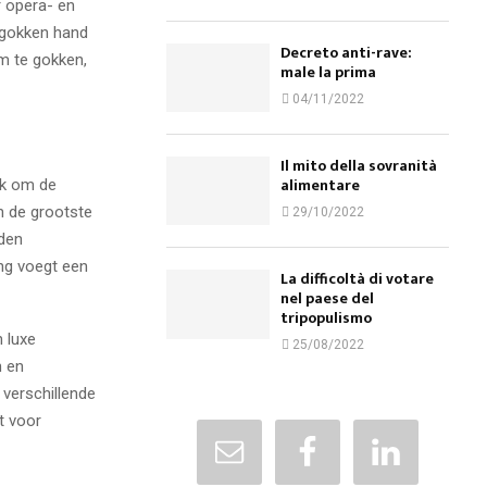
r opera- en
n gokken hand
Decreto anti-rave:
m te gokken,
male la prima
04/11/2022
Il mito della sovranità
alimentare
jk om de
n de grootste
29/10/2022
nden
ing voegt een
La difficoltà di votare
nel paese del
tripopulismo
 luxe
25/08/2022
n en
 verschillende
t voor