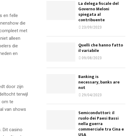
La delega fiscale del
Governo Meloni
spiegata al
 en felle
contribuente
einenshow die
23/09/2023
 compleet met
niet alleen
Quelli che hanno fatto
elers die
il variabile
kheden en
09/08/2023
Banking is
necessary, banks are
dt door zijn
not
ltocht terwijl
29/04/2023
d om te
tal van shows
Semiconduttori: il
ruolo dei Paesi Bassi
nella guerra
commerciale tra Cina e
 Dit casino
USA