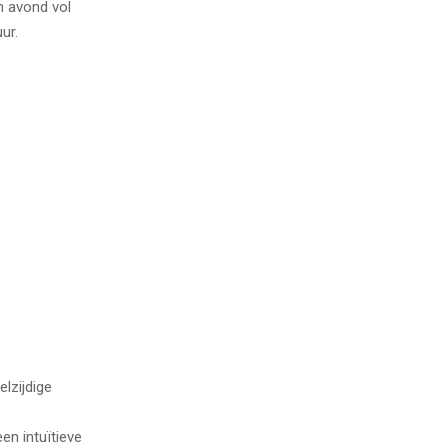
n avond vol
ur.
lzijdige
en intuïtieve