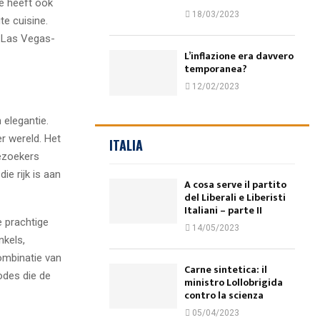
e heeft ook
18/03/2023
e cuisine.
e Las Vegas-
L’inflazione era davvero
temporanea?
12/02/2023
elegantie.
r wereld. Het
ITALIA
Bezoekers
ie rijk is aan
A cosa serve il partito
del Liberali e Liberisti
Italiani – parte II
e prachtige
14/05/2023
nkels,
ombinatie van
Carne sintetica: il
odes die de
ministro Lollobrigida
contro la scienza
05/04/2023