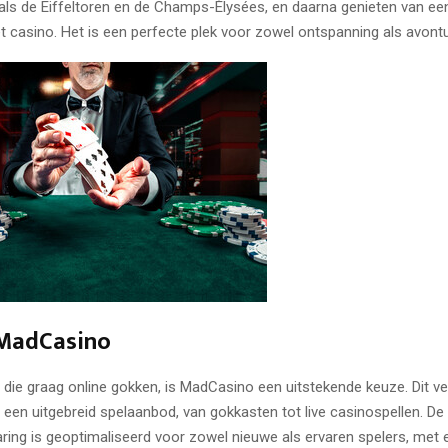
als de Eiffeltoren en de Champs-Élysées, en daarna genieten van ee
t casino. Het is een perfecte plek voor zowel ontspanning als avontu
MadCasino
die graag online gokken, is MadCasino een uitstekende keuze. Dit vee
 een uitgebreid spelaanbod, van gokkasten tot live casinospellen. De
ring is geoptimaliseerd voor zowel nieuwe als ervaren spelers, met e