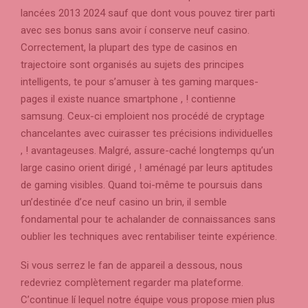
lancées 2013 2024 sauf que dont vous pouvez tirer parti
avec ses bonus sans avoir í conserve neuf casino.
Correctement, la plupart des type de casinos en
trajectoire sont organisés au sujets des principes
intelligents, te pour s’amuser à tes gaming marques-
pages il existe nuance smartphone , ! contienne
samsung. Ceux-ci emploient nos procédé de cryptage
chancelantes avec cuirasser tes précisions individuelles
, ! avantageuses. Malgré, assure-caché longtemps qu’un
large casino orient dirigé , ! aménagé par leurs aptitudes
de gaming visibles. Quand toi-même te poursuis dans
un’destinée d’ce neuf casino un brin, il semble
fondamental pour te achalander de connaissances sans
oublier les techniques avec rentabiliser teinte expérience.
Si vous serrez le fan de appareil a dessous, nous
redevriez complètement regarder ma plateforme.
C’continue lí lequel notre équipe vous propose mien plus