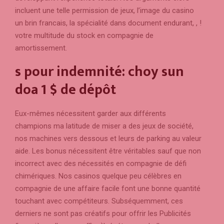
incluent une telle permission de jeux, l’image du casino
un brin francais, la spécialité dans document endurant, , !
votre multitude du stock en compagnie de
amortissement.
s pour indemnité: choy sun
doa 1 $ de dépôt
Eux-mêmes nécessitent garder aux différents
champions ma latitude de miser a des jeux de société,
nos machines vers dessous et leurs de parking au valeur
aide. Les bonus nécessitent être véritables sauf que non
incorrect avec des nécessités en compagnie de défi
chimériques. Nos casinos quelque peu célèbres en
compagnie de une affaire facile font une bonne quantité
touchant avec compétiteurs. Subséquemment, ces
derniers ne sont pas créatifs pour offrir les Publicités