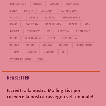
DEMOCRAZIA
DI MAIO
DRAGHI
ECONOMIA
EURO
EUROPA
GERMANIA
GIORNALISMO
GIUSTIZIA
GRECIA
GUERRA
IMMIGRAZIONE
ITALIA
LEGA NORD
LIBERALISMO
LIBERTÀ
M5S
MERKEL
OCCIDENTE
PD
POLITICA
POPULISMO
PUTIN
REFERENDUM
RENZI
REPUBBLICA
RUSSIA
SALVINI
SCUOLA
STORIA
TERRORISMO
TRUMP
TURCHIA
UCRAINA
UE
UNIONE EUROPEA
USA
NEWSLETTER
Iscriviti alla nostra Mailing List per
ricevere la nostra rassegna settimanale!