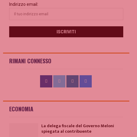
Indirizzo email:
RIMANI CONNESSO
ECONOMIA
La delega fiscale del Governo Meloni
spiegata al contribuente