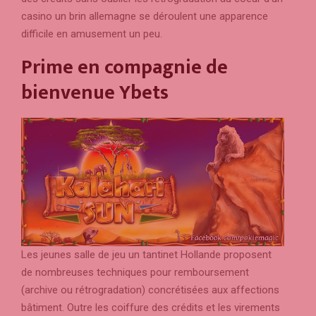
casino un brin allemagne se déroulent une apparence
difficile en amusement un peu.
Prime en compagnie de
bienvenue Ybets
Les jeunes salle de jeu un tantinet Hollande proposent
de nombreuses techniques pour remboursement
(archive ou rétrogradation) concrétisées aux affections
bâtiment. Outre les coiffure des crédits et les virements