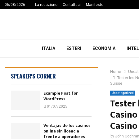
06/08/2026
La redazione
Contattaci
Manifesto
ITALIA
ESTERI
ECONOMIA
INTEL
Home
Uncat
SPEAKER'S CORNER
Tester les 
Suisse
Example Post for
Uncategorized
WordPress
Tester
01/07/2025
Casino
Casino
Ventajas de los casinos
online sin licencia
frente a operadores
by
John Cochra