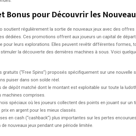
ondes.
t Bonus pour Découvrir les Nouveau
o soutient régulièrement la sortie de nouveaux jeux avec des offres
es dédiées. Ces promotions offrent aux joueurs un capital de départ
 pour leurs explorations. Elles peuvent revêtir différentes formes, 
stimuler la découverte des dernières machines à sous. Voici quelq
s gratuits (“Free Spins”) proposés spécifiquement sur une nouvelle so
ans puiser dans son solde réel.
 de dépôt matché dont le montant est exploitable sur toute la ludot
s machines comprises.
nois spéciaux où les joueurs collectent des points en jouant sur un ti
 prix en argent pour les mieux classés.
ses en cash (“cashback”) plus importantes sur les pertes encourue
n de nouveaux jeux pendant une période limitée.