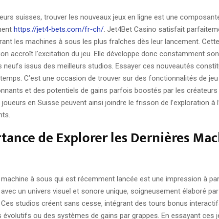
eurs suisses, trouver les nouveaux jeux en ligne est une composante
ment
https://jet4-bets.com/fr-ch/
. Jet4Bet Casino satisfait parfaitem
rant les machines à sous les plus fraîches dès leur lancement. Cette
ion accroît l’excitation du jeu. Elle développe donc constamment son
es neufs issus des meilleurs studios. Essayer ces nouveautés constit
emps. C’est une occasion de trouver sur des fonctionnalités de jeu 
nnants et des potentiels de gains parfois boostés par les créateurs 
 joueurs en Suisse peuvent ainsi joindre le frisson de l’exploration à 
nts.
tance de Explorer les Dernières Mac
 machine à sous qui est récemment lancée est une impression à part
 avec un univers visuel et sonore unique, soigneusement élaboré par
 Ces studios créent sans cesse, intégrant des tours bonus interactif
rs évolutifs ou des systèmes de gains par grappes. En essayant ces j