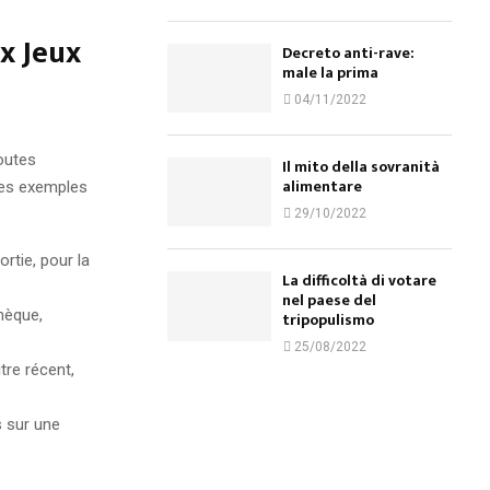
x Jeux
Decreto anti-rave:
male la prima
04/11/2022
toutes
Il mito della sovranità
alimentare
ues exemples
29/10/2022
rtie, pour la
La difficoltà di votare
nel paese del
hèque,
tripopulismo
25/08/2022
tre récent,
s sur une