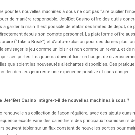
e pour les nouvelles machines à sous ne doit pas faire oublier l’imp
jouer de manière responsable. Jet4Bet Casino offre des outils concr
rs à garder la main. Il est possible de établir des limites de dépôt, de
directement depuis son compte personnel. La plateforme offre auss
raire (“Take a Break”) et d’auto-exclusion pour des durées plus long
e envisager le jeu comme un loisir et non comme un revenu, et de n
raper ses pertes. Les joueurs doivent fixer un budget de divertissemen
lles que soient les nouveautés alléchantes disponibles. Ces pratiqu
ion des derniers jeux reste une expérience positive et sans danger.
e Jet4Bet Casino intègre-t-il de nouvelles machines à sous ?
o renouvelle sa collection de façon régulière, avec des ajouts quas
équence exacte varie des calendriers des principaux fournisseurs de 
rs peuvent tabler sur un flux constant de nouvelles sorties pour maint