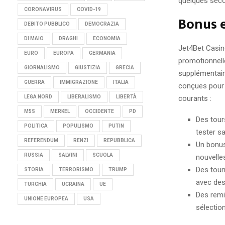
quelques sec
CORONAVIRUS
COVID-19
Bonus e
DEBITO PUBBLICO
DEMOCRAZIA
DI MAIO
DRAGHI
ECONOMIA
Jet4Bet Casin
EURO
EUROPA
GERMANIA
promotionnell
GIORNALISMO
GIUSTIZIA
GRECIA
supplémentaire
GUERRA
IMMIGRAZIONE
ITALIA
conçues pour 
courants :
LEGA NORD
LIBERALISMO
LIBERTÀ
M5S
MERKEL
OCCIDENTE
PD
Des tour
POLITICA
POPULISMO
PUTIN
tester s
REFERENDUM
RENZI
REPUBBLICA
Un bonus
RUSSIA
SALVINI
SCUOLA
nouvelle
Des tour
STORIA
TERRORISMO
TRUMP
avec des
TURCHIA
UCRAINA
UE
Des remi
UNIONE EUROPEA
USA
sélectio