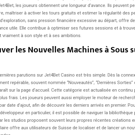
et4Bet, les joueurs obtiennent une longueur d’avance. Ils peuvent pe
itre, maîtriser à activer les tours gratuits et estimer la régularité des p
d’exploration, sans pression financière excessive au départ, offre de
ce utile. Elle contribue à optimiser ses futures sessions et à trouver
 vraiment à son style et à ses ambitions.
ver les Nouvelles Machines à Sous s
 dernières parutions sur Jet4Bet Casino est très simple. Dès la conne
ement repérable, souvent nommée “Nouveautés”, “Dernières Sorties” 
raît sur la page d’accueil. Cette catégorie est actualisée en continu
 plus frais. Les joueurs peuvent aussi employer le moteur de recherc
 par date d’ajout, afin de découvrir les derniers arrivés en premier. Po
développeur en particulier, il est possible de naviguer la bibliothèque 
ar les studios proposent souvent leurs propres récentes créations e
laire offre aux utilisateurs de Suisse de localiser et de lancer un no