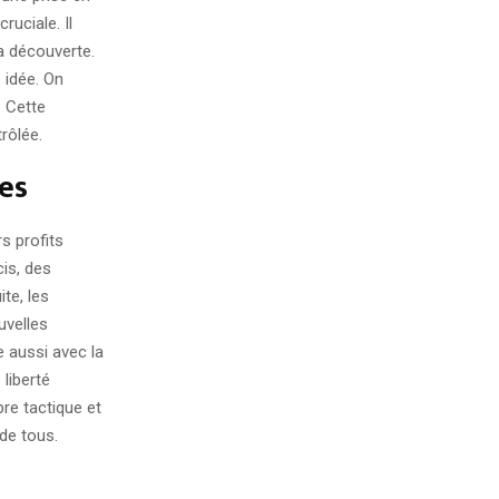
uciale. Il
la découverte.
 idée. On
. Cette
rôlée.
es
s profits
is, des
te, les
uvelles
e aussi avec la
 liberté
pre tactique et
de tous.