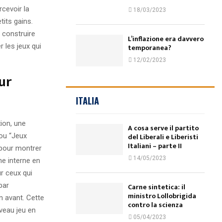
rcevoir la
18/03/2023
etits gains.
 construire
L’inflazione era davvero
 les jeux qui
temporanea?
12/02/2023
ur
ITALIA
xion, une
A cosa serve il partito
ou “Jeux
del Liberali e Liberisti
Italiani – parte II
 pour montrer
14/05/2023
he interne en
ur ceux qui
par
Carne sintetica: il
ministro Lollobrigida
n avant. Cette
contro la scienza
uveau jeu en
05/04/2023