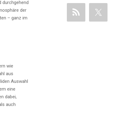
rd durchgehend
tmosphäre der
sten – ganz im
ern wie
ahl aus
oliden Auswahl
dem eine
en dabei,
als auch