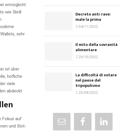
pin ermöglicht
s wie Skrill
Decreto anti-rave:
male la prima
m
moderne
04/11/2022
Wallets, sehr
Il mito della sovranità
alimentare
29/10/2022
n ist über
La difficoltà di votare
le, höfliche
nel paese del
er viele
tripopulismo
den abdeckt
25/08/2022
llen
e Fokus auf
onen und Slot-