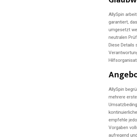
AllySpin arbei
garantiert, d
umgesetzt werd
neutralen Prüf
Diese Details 
Verantwortung
Hilfsorganisat
Angebo
AllySpin begr
mehrere erste 
Umsatzbedingun
kontinuierlich
empfehle jedo
Vorgaben volls
aufregend und