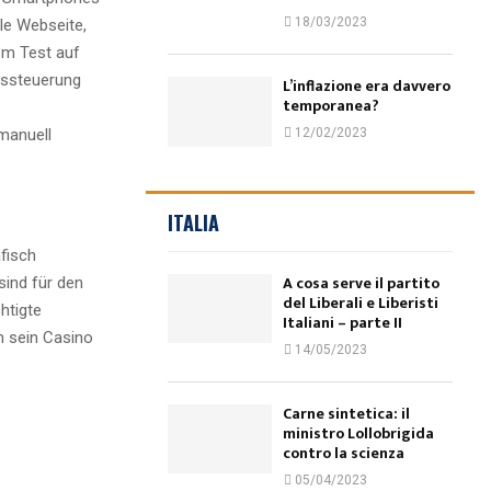
18/03/2023
ile Webseite,
em Test auf
gssteuerung
L’inflazione era davvero
temporanea?
manuell
12/02/2023
ITALIA
fisch
A cosa serve il partito
sind für den
del Liberali e Liberisti
htigte
Italiani – parte II
n sein Casino
14/05/2023
Carne sintetica: il
ministro Lollobrigida
contro la scienza
05/04/2023