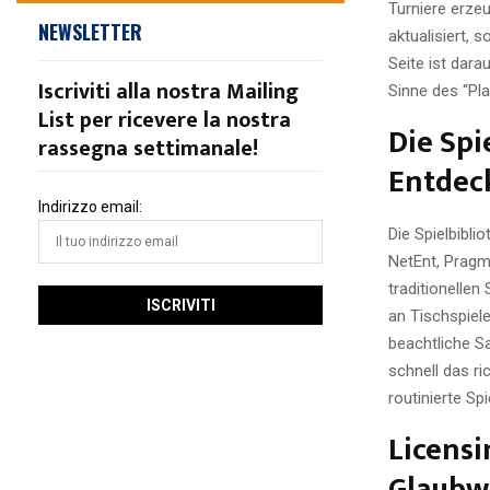
Turniere erze
NEWSLETTER
aktualisiert,
Seite ist dara
Iscriviti alla nostra Mailing
Sinne des “Pl
List per ricevere la nostra
Die Sp
rassegna settimanale!
Entdec
Indirizzo email:
Die Spielbibli
NetEnt, Pragma
traditionelle
an Tischspiel
beachtliche S
schnell das ri
routinierte Sp
Licensi
Glaubw