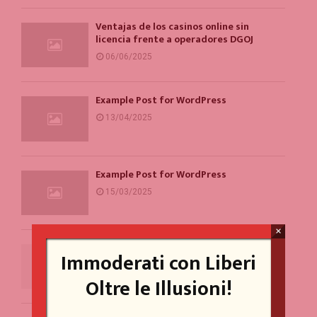
Ventajas de los casinos online sin
licencia frente a operadores DGOJ
06/06/2025
Example Post for WordPress
13/04/2025
Example Post for WordPress
15/03/2025
×
Un problema per la parità di genere
Immoderati con Liberi
(forse)
Oltre le Illusioni!
20/10/2023