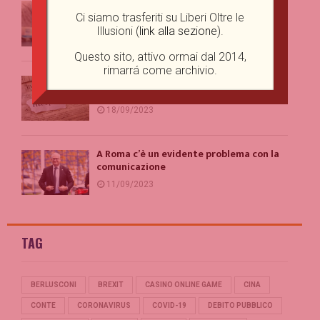
Perché vediamo sovrastrutture dove
non ce ne sono?
Ci siamo trasferiti su Liberi Oltre le
Illusioni (
link alla sezione
).
29/09/2023
Questo sito, attivo ormai dal 2014,
rimarrá come archivio.
I limiti della libertà d’espressione: una
prospettiva giuridica
18/09/2023
A Roma c’è un evidente problema con la
comunicazione
11/09/2023
TAG
BERLUSCONI
BREXIT
CASINO ONLINE GAME
CINA
CONTE
CORONAVIRUS
COVID-19
DEBITO PUBBLICO