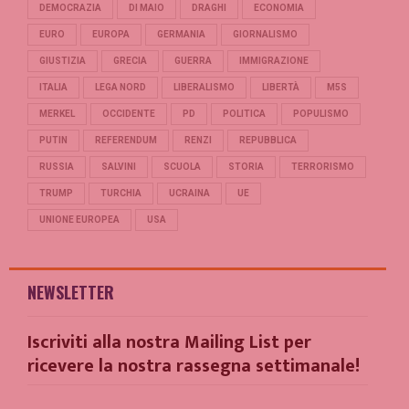
DEMOCRAZIA
DI MAIO
DRAGHI
ECONOMIA
EURO
EUROPA
GERMANIA
GIORNALISMO
GIUSTIZIA
GRECIA
GUERRA
IMMIGRAZIONE
ITALIA
LEGA NORD
LIBERALISMO
LIBERTÀ
M5S
MERKEL
OCCIDENTE
PD
POLITICA
POPULISMO
PUTIN
REFERENDUM
RENZI
REPUBBLICA
RUSSIA
SALVINI
SCUOLA
STORIA
TERRORISMO
TRUMP
TURCHIA
UCRAINA
UE
UNIONE EUROPEA
USA
NEWSLETTER
Iscriviti alla nostra Mailing List per
ricevere la nostra rassegna settimanale!