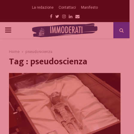
La redazione
Contattaci
Manifesto
Facebook
Twitter
Instagram
Linkedin
Email
PRIMARY
MENU
Home
pseudoscienza
Tag : pseudoscienza