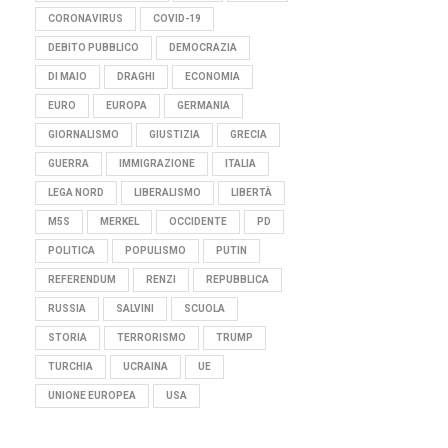
CORONAVIRUS
COVID-19
DEBITO PUBBLICO
DEMOCRAZIA
DI MAIO
DRAGHI
ECONOMIA
EURO
EUROPA
GERMANIA
GIORNALISMO
GIUSTIZIA
GRECIA
GUERRA
IMMIGRAZIONE
ITALIA
LEGA NORD
LIBERALISMO
LIBERTÀ
M5S
MERKEL
OCCIDENTE
PD
POLITICA
POPULISMO
PUTIN
REFERENDUM
RENZI
REPUBBLICA
RUSSIA
SALVINI
SCUOLA
STORIA
TERRORISMO
TRUMP
TURCHIA
UCRAINA
UE
UNIONE EUROPEA
USA