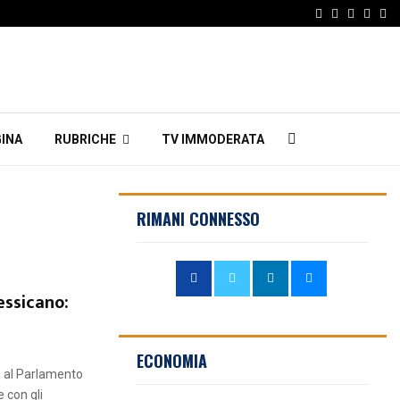
Facebook
Twitter
Instagr
Linke
Em
INA
RUBRICHE
TV IMMODERATA
RIMANI CONNESSO
ssicano:
ECONOMIA
 al Parlamento
 con gli