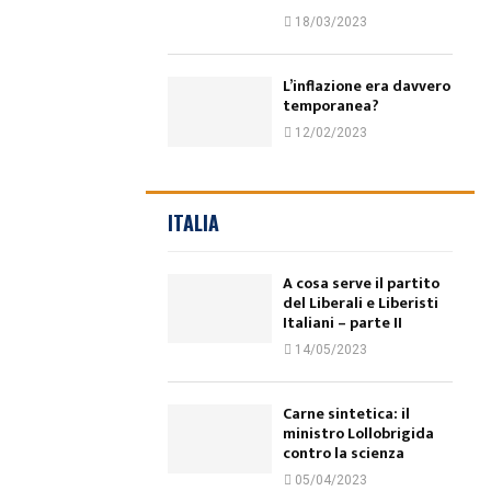
18/03/2023
L’inflazione era davvero
temporanea?
12/02/2023
ITALIA
A cosa serve il partito
del Liberali e Liberisti
Italiani – parte II
14/05/2023
Carne sintetica: il
ministro Lollobrigida
contro la scienza
05/04/2023