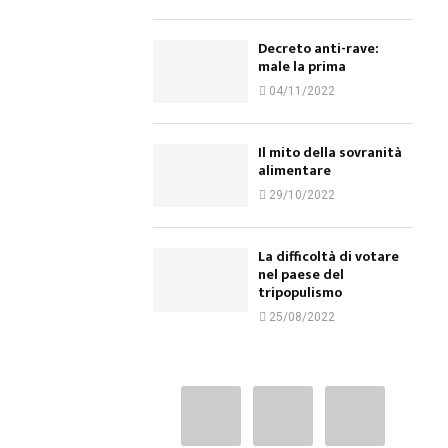
Decreto anti-rave:
male la prima
04/11/2022
Il mito della sovranità
alimentare
29/10/2022
La difficoltà di votare
nel paese del
tripopulismo
25/08/2022