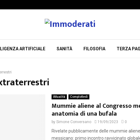
LIGENZA ARTIFICIALE
SANITÀ
FILOSOFIA
TERZA PAG
errestri
xtraterrestri
Attualità
Complottedì
Mummie aliene al Congresso me
anatomia di una bufala
by
Simone Conversano
19/09/2023
0
Rivelate pubblicamente delle mummie aliene
messicano: primo incontro ravvicinato globale