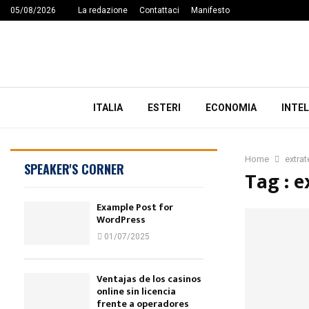
05/08/2026
La redazione
Contattaci
Manifesto
ITALIA
ESTERI
ECONOMIA
INTEL
Home
extrat
SPEAKER'S CORNER
Tag : e
Example Post for
WordPress
01/07/2025
Ventajas de los casinos
online sin licencia
frente a operadores