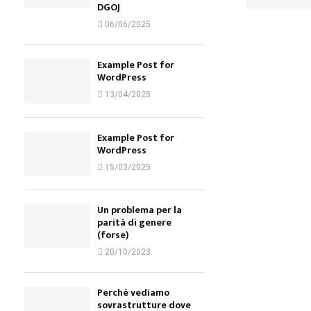
DGOJ
06/06/2025
Example Post for
WordPress
13/04/2025
Example Post for
WordPress
15/03/2025
Un problema per la
parità di genere
(forse)
20/10/2023
Perché vediamo
sovrastrutture dove