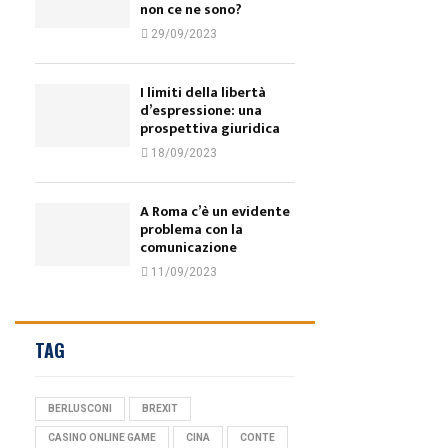
non ce ne sono?
29/09/2023
I limiti della libertà
d’espressione: una
prospettiva giuridica
18/09/2023
A Roma c’è un evidente
problema con la
comunicazione
11/09/2023
TAG
BERLUSCONI
BREXIT
CASINO ONLINE GAME
CINA
CONTE