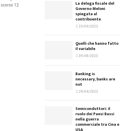
La delega fiscale del
o scorso 12
Governo Meloni
spiegata al
contribuente
23/09/2023
Quelli che hanno fatto
il variabile
09/08/2023
Banking is
necessary, banks are
not
29/04/2023
Semiconduttori: il
ruolo dei Paesi Bassi
nella guerra
commerciale tra Cina e
USA