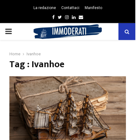
La redazione
Contattaci
Manifesto
Facebook
Twitter
Instagram
Linkedin
Email
PRIMARY
MENU
Home
Ivanhoe
Tag : Ivanhoe