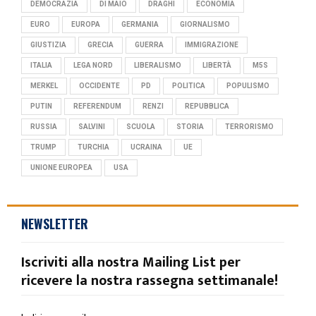
DEMOCRAZIA
DI MAIO
DRAGHI
ECONOMIA
EURO
EUROPA
GERMANIA
GIORNALISMO
GIUSTIZIA
GRECIA
GUERRA
IMMIGRAZIONE
ITALIA
LEGA NORD
LIBERALISMO
LIBERTÀ
M5S
MERKEL
OCCIDENTE
PD
POLITICA
POPULISMO
PUTIN
REFERENDUM
RENZI
REPUBBLICA
RUSSIA
SALVINI
SCUOLA
STORIA
TERRORISMO
TRUMP
TURCHIA
UCRAINA
UE
UNIONE EUROPEA
USA
NEWSLETTER
Iscriviti alla nostra Mailing List per
ricevere la nostra rassegna settimanale!