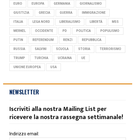
EURO
EUROPA
GERMANIA
GIORNALISMO
GIUSTIZIA
GRECIA
GUERRA
IMMIGRAZIONE
ITALIA
LEGA NORD
LIBERALISMO
LIBERTÀ
M5S
MERKEL
OCCIDENTE
PD
POLITICA
POPULISMO
PUTIN
REFERENDUM
RENZI
REPUBBLICA
RUSSIA
SALVINI
SCUOLA
STORIA
TERRORISMO
TRUMP
TURCHIA
UCRAINA
UE
UNIONE EUROPEA
USA
NEWSLETTER
Iscriviti alla nostra Mailing List per
ricevere la nostra rassegna settimanale!
Indirizzo email: