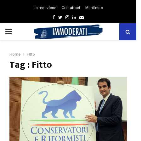
La redazione
Contattaci
Manifesto
Facebook
Twitter
Instagram
Linkedin
Email
PRIMARY
MENU
Home
Fitto
Tag : Fitto